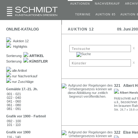
AUKTIONEN
NACHVERKAUF
ARCHIV
TERMINE
AUKTION 85
AUKTION 
ONLINE-KATALOG
AUKTION 12
09. Juni 20
Auktion 12
Highlights
x
Sortierung
ARTIKEL
Sortierung
KÜNSTLER
x
alle Artikel
nur Nachverkauf
nur Zuschläge
321 Albert H
Gemälde 17.-21. Jh.
Albert Hero
001 - 021
022 - 040
Holzschnitt auf b
041 - 060
u.li., bezeichne
061 - 080
Im braunen Ra
081 - 091
Stk. 24,7 x 19,8 c
Grafik vor 1900 - Farbteil
092 - 100
101 - 110
Grafik vor 1900
322 Else Hert
116 - 140