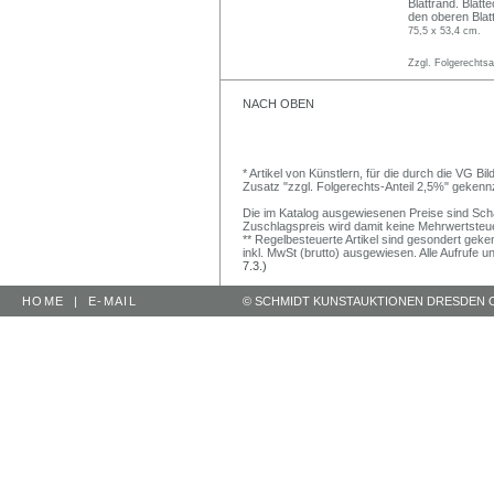
Blattrand. Blatt
den oberen Blat
75,5 x 53,4 cm.
Zzgl. Folgerechts
NACH OBEN
* Artikel von Künstlern, für die durch die VG 
Zusatz "zzgl. Folgerechts-Anteil 2,5%" gekenn
Die im Katalog ausgewiesenen Preise sind Schätz
Zuschlagspreis wird damit keine Mehrwertsteu
** Regelbesteuerte Artikel sind gesondert geken
inkl. MwSt (brutto) ausgewiesen. Alle Aufrufe 
7.3.)
HOME
|
E-MAIL
© SCHMIDT KUNSTAUKTIONEN DRESDEN