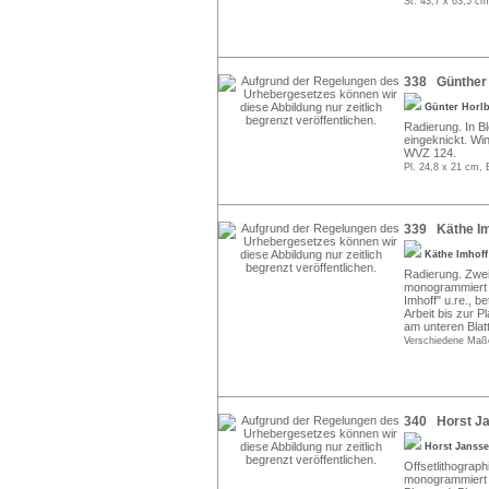
St. 43,7 x 63,5 cm
338 Günther 
Günter Horl
Radierung. In Ble
eingeknickt. Wi
WVZ 124.
Pl. 24,8 x 21 cm, 
339 Käthe Imh
Käthe Imhof
Radierung. Zwei
monogrammiert un
Imhoff" u.re., b
Arbeit bis zur 
am unteren Blatt
Verschiedene Maß
340 Horst Ja
Horst Janss
Offsetlithograph
monogrammiert l