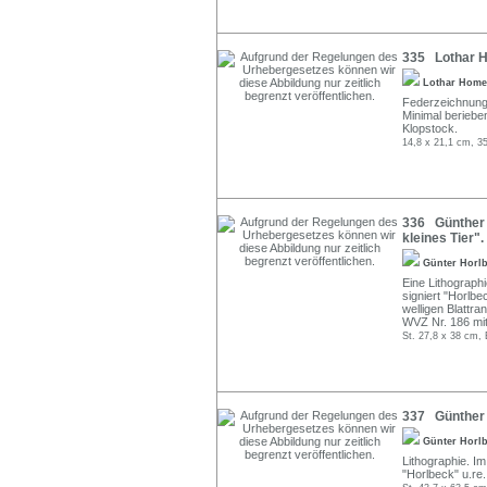
335 Lothar H
Lothar Hom
Federzeichnung 
Minimal beriebe
Klopstock.
14,8 x 21,1 cm, 35
336 Günther 
kleines Tier"
Günter Horl
Eine Lithographi
signiert "Horlbe
welligen Blattra
WVZ Nr. 186 mit
St. 27,8 x 38 cm, 
337 Günther H
Günter Horl
Lithographie. Im
"Horlbeck" u.re.