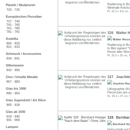
Radierung in Bra
Plastik / Skulpturen
Minimale Knicks
720 - 726
Pl. 10,3 x 9,6 cm,
Europäisches Porzellan
727 - 740
741 - 760
761 - 780
781 - 791
326 Walter H
Asiatika
Walter Herz
800 - 820
Radierung in Bra
821 - 833
In Blei signiert 
Reste alter Mon
Schmuck / Accessoires
Pl. 20,5 x 20 cm, 
834 - 841
Silberwaren
842 - 856
327 Joachim 
Zinn / Unedle Metalle
857 - 883
Joachim He
Glas bis 1900
Lithographie (Kre
Fleckchen am ob
890 - 904
St. 26,3 x 37 cm, 
Glas Jugendstil / Art Déco
905 - 918
Glas ab 1930
919 - 940
328 Bernhard
941 - 958
Bernhard Ho
Lampen
Holzschnitt auf