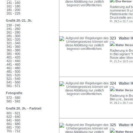
Else Hertzer
141 - 160
161 - 180
Radierung auf br
181 - 200
nummeriert 9 u.
201 - 225
Plattenkante ris
Druckstelle am 
Grafik 20.-21. Jh.
Pl. 29,5 x 22,7 cm
230 - 240
241 - 260
261 - 280
281 - 300
323 Walter H
301 - 320
321 - 340
Walter Herz
341 - 360
361 - 380
Radierung in Bra
381 - 400
In Blei signiert 
401 - 420
Reste alter Mont
421 - 440
Pl. 21,5 x 19,5 cm
441 - 460
461 - 480
481 - 500
501 - 520
521 - 540
541 - 560
324 Walter He
561 - 571
Walter Herz
Fotografie
Radierung in Bra
572 - 580
Blei u.re., bezei
581 - 592
Pl. 29,2 x 29,7 cm
Grafik 20. Jh. - Farbteil
601 - 621
622 - 640
641 - 660
661 - 680
325 Walter He
681 - 700
701 - 712
Walter Herz