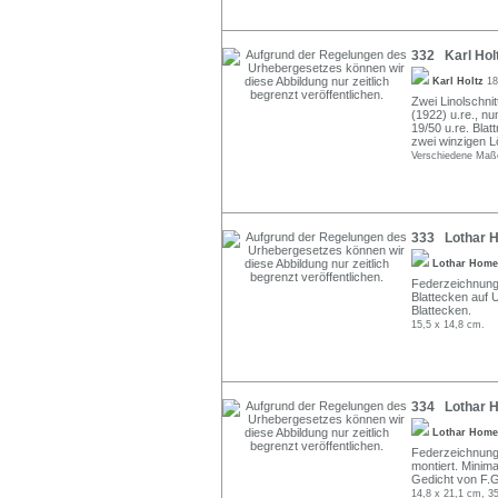
332 Karl Hol
Karl Holtz
18
Zwei Linolschnitt
(1922) u.re., nu
19/50 u.re. Blatt
zwei winzigen Lö
Verschiedene Maß
333 Lothar H
Lothar Hom
Federzeichnung 
Blattecken auf 
Blattecken.
15,5 x 14,8 cm.
334 Lothar H
Lothar Hom
Federzeichnung 
montiert. Minim
Gedicht von F.G
14,8 x 21,1 cm, 35