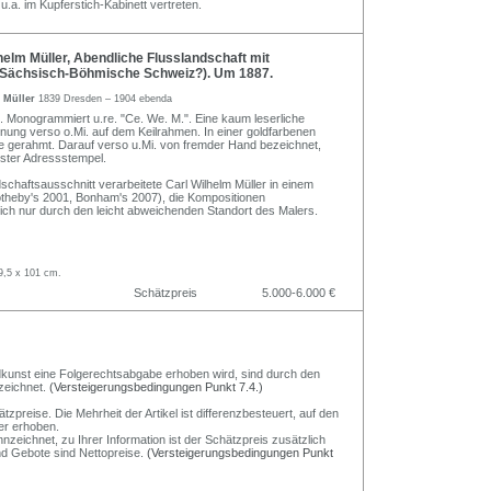
.a. im Kupferstich-Kabinett vertreten.
elm Müller, Abendliche Flusslandschaft mit
(Sächsisch-Böhmische Schweiz?). Um 1887.
m Müller
1839 Dresden – 1904 ebenda
. Monogrammiert u.re. "Ce. We. M.". Eine kaum leserliche
nung verso o.Mi. auf dem Keilrahmen. In einer goldfarbenen
iste gerahmt. Darauf verso u.Mi. von fremder Hand bezeichnet,
sster Adressstempel.
chaftsausschnitt verarbeitete Carl Wilhelm Müller in einem
Sotheby's 2001, Bonham's 2007), die Kompositionen
ich nur durch den leicht abweichenden Standort des Malers.
9,5 x 101 cm.
Schätzpreis
5.000-6.000 €
Bildkunst eine Folgerechtsabgabe erhoben wird, sind durch den
zeichnet.
(Versteigerungsbedingungen Punkt 7.4.)
preise. Die Mehrheit der Artikel ist differenzbesteuert, auf den
er erhoben.
nzeichnet, zu Ihrer Information ist der Schätzpreis zusätzlich
und Gebote sind Nettopreise.
(Versteigerungsbedingungen Punkt