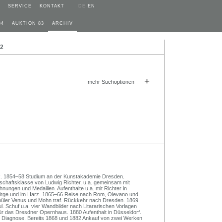
SERVICE
KONTAKT
DE
EN
84
AUKTION 83
ARCHIV
22
+
mehr Suchoptionen
k. 1854–58 Studium an der Kunstakademie Dresden.
schaftsklasse von Ludwig Richter, u.a. gemeinsam mit
nungen und Medaillen. Aufenthalte u.a. mit Richter in
irge und im Harz. 1865–66 Reise nach Rom, Olevano und
schüler Venus und Mohn traf. Rückkehr nach Dresden. 1869
l. Schuf u.a. vier Wandbilder nach Litararischen Vorlagen
ür das Dresdner Opernhaus. 1880 Aufenthalt in Düsseldorf.
n Diagnose. Bereits 1868 und 1882 Ankauf von zwei Werken