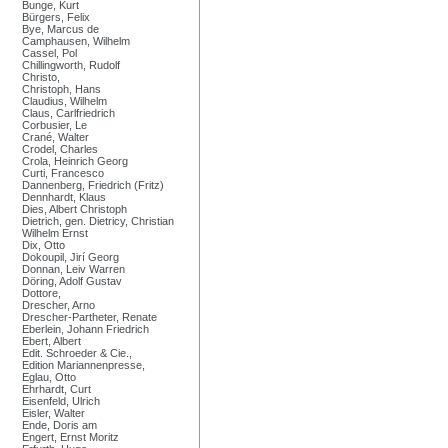
Bunge, Kurt
Bürgers, Felix
Bye, Marcus de
Camphausen, Wilhelm
Cassel, Pol
Chillingworth, Rudolf
Christo,
Christoph, Hans
Claudius, Wilhelm
Claus, Carlfriedrich
Corbusier, Le
Crané, Walter
Crodel, Charles
Crola, Heinrich Georg
Curti, Francesco
Dannenberg, Friedrich (Fritz)
Dennhardt, Klaus
Dies, Albert Christoph
Dietrich, gen. Dietricy, Christian
Wilhelm Ernst
Dix, Otto
Dokoupil, Jirí Georg
Donnan, Leiv Warren
Döring, Adolf Gustav
Dottore,
Drescher, Arno
Drescher-Partheter, Renate
Eberlein, Johann Friedrich
Ebert, Albert
Edit. Schroeder & Cie.,
Edition Mariannenpresse,
Eglau, Otto
Ehrhardt, Curt
Eisenfeld, Ulrich
Eisler, Walter
Ende, Doris am
Engert, Ernst Moritz