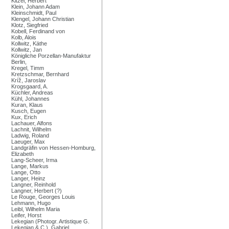
Kitzel, Herbert
Klein, Johann Adam
Kleinschmidt, Paul
Klengel, Johann Christian
Klotz, Siegfried
Kobell, Ferdinand von
Kolb, Alois
Kollwitz, Käthe
Kollwitz, Jan
Königliche Porzellan-Manufaktur
Berlin,
Kregel, Timm
Kretzschmar, Bernhard
Kríž, Jaroslav
Krogsgaard, A.
Küchler, Andreas
Kühl, Johannes
Kuran, Klaus
Kusch, Eugen
Kux, Erich
Lachauer, Alfons
Lachnit, Wilhelm
Ladwig, Roland
Laeuger, Max
Landgräfin von Hessen-Homburg,
Elizabeth
Lang-Scheer, Irma
Lange, Markus
Lange, Otto
Langer, Heinz
Langner, Reinhold
Langner, Herbert (?)
Le Rouge, Georges Louis
Lehmann, Hugo
Leibl, Wilhelm Maria
Leifer, Horst
Lekegian (Photogr. Artistique G.
Lekegian & C.), Gabriel