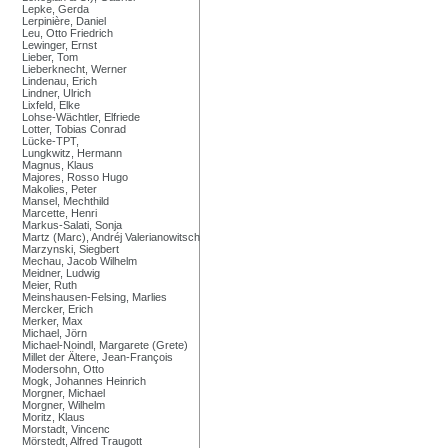
Lepke, Gerda
Lerpinière, Daniel
Leu, Otto Friedrich
Lewinger, Ernst
Lieber, Tom
Lieberknecht, Werner
Lindenau, Erich
Lindner, Ulrich
Lixfeld, Elke
Lohse-Wächtler, Elfriede
Lotter, Tobias Conrad
Lücke-TPT,
Lungkwitz, Hermann
Magnus, Klaus
Majores, Rosso Hugo
Makolies, Peter
Mansel, Mechthild
Marcette, Henri
Markus-Salati, Sonja
Martz (Marc), Andréj Valerianowitsch
Marzynski, Siegbert
Mechau, Jacob Wilhelm
Meidner, Ludwig
Meier, Ruth
Meinshausen-Felsing, Marlies
Mercker, Erich
Merker, Max
Michael, Jörn
Michael-Noindl, Margarete (Grete)
Millet der Ältere, Jean-François
Modersohn, Otto
Mogk, Johannes Heinrich
Morgner, Michael
Morgner, Wilhelm
Moritz, Klaus
Morstadt, Vincenc
Mörstedt, Alfred Traugott