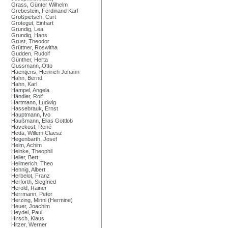
Grass, Günter Wilhelm
Grebestein, Ferdinand Karl
Großpietsch, Curt
Grotegut, Einhart
Grundig, Lea
Grundig, Hans
Grust, Theodor
Grüttner, Roswitha
Gudden, Rudolf
Günther, Herta
Gussmann, Otto
Haentjens, Heinrich Johann
Hahn, Bernd
Hahn, Karl
Hampel, Angela
Händler, Rolf
Hartmann, Ludwig
Hassebrauk, Ernst
Hauptmann, Ivo
Haußmann, Elias Gottlob
Havekost, René
Heda, Willem Claesz
Hegenbarth, Josef
Heim, Achim
Heinke, Theophil
Heller, Bert
Hellmerich, Theo
Hennig, Albert
Herbelot, Franz
Herforth, Siegfried
Herold, Rainer
Herrmann, Peter
Herzing, Minni (Hermine)
Heuer, Joachim
Heydel, Paul
Hirsch, Klaus
Hitzer, Werner