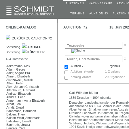
AUKTIONEN
NACHVERKAUF
ARCHIV
TERMINE
AUKTION 85
AUKTION 
ONLINE-KATALOG
AUKTION 72
18. Juni 20
ZURÜCK ZUR AUKTION 72
x
Sortierung
ARTIKEL
Sortierung
KÜNSTLER
x
424 Datensätze
Ackermann, Max
Auktion 72
1 Ergebnis
Adam, Georg
Auktionsrekorde
1 Ergebnis
Adler, Angela Ella
Ahnert, Elisabeth
Katalog-Archiv
20 Ergebnisse
Alaszewski, Marek
Albert, Peter
Alex, Johann Christoph
Altenbourg, Gerhard
Carl Wilhelm Müller
Andrae, Elisabeth
Andres, Erich
1839 Dresden – 1904 ebenda
Angermann, Anna Elisabeth
Deutscher Landschaftsmaler der Romanti
Arndt, Leo
Anschließend bis 1864 Schüler in der Land
Arndt, Ewald
Albert Venus. Erhalt von mehreren Auszeich
Bachmann, Hermann
Dresden-Loschwitz, in Böhmen, im Erzgeb
Balden, Theo
Civitella, wo er auf seine ehemaligen Mit
Balden-Wolff, Annemarie
Heirat mit der Kaufmannstochter Marie Plau
Balestrieri, Lionello
Schillers, Hebbels, Webers und Wagners f
Bankroth, Ursula
1904 Suizid infolge einer schwerwiegende
Bantzer, Carl