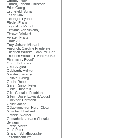
Erfurth, Hugo
Erhard, Johann Christoph
Erler, Georg
Eschefeld, Sonja
Esser, Max
Feininger, Lyonel
Fiedler, Franz
Fingesten, Michel
Firminus von Amiens,
Förster, Wieland
Förster, Franz
Franck, E.
Frey, Johann Michael
Friedrich, Caroline Friederike
Friedrich Wilhelm I. von Preußen,
Friedrich Wilhelm II. von Preußen,
Führmann, Rudolf
Garth, Balthasar
Gaul, August
Gebhardt, Helmut
Geddes, Jeremy
Gelbke, Georg
Genin, Robert
Gerz I, Simon Peter
Giebe, Hubertus
Gille, Christian Friedrich
Gillern, Józef Edward August
Glöckner, Hermann
Goller, Josef
Gölzenleuchter, Horst-Dieter
Göschel, Eberhard
Gothein, Werner
Gottschick, Johann Christian
Benjamin
Götze, Moritz
Graf, Peter
Gräflich Schaffgot'sche
Josephinenhütte,