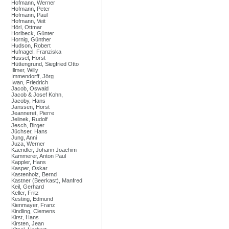
Hofmann, Werner
Hofmann, Peter
Hofmann, Paul
Hofmann, Veit
Hörl, Ottmar
Horlbeck, Günter
Hornig, Günther
Hudson, Robert
Hufnagel, Franziska
Hussel, Horst
Hüttengrund, Siegfried Otto
Illmer, Willy
Immendorff, Jörg
Iwan, Friedrich
Jacob, Oswald
Jacob & Josef Kohn,
Jacoby, Hans
Janssen, Horst
Jeanneret, Pierre
Jelinek, Rudolf
Jesch, Birger
Jüchser, Hans
Jung, Anni
Juza, Werner
Kaendler, Johann Joachim
Kammerer, Anton Paul
Kappler, Hans
Kasper, Oskar
Kastenholz, Bernd
Kastner (Beerkast), Manfred
Keil, Gerhard
Keller, Fritz
Kesting, Edmund
Kienmayer, Franz
Kindling, Clemens
Kirst, Hans
Kirsten, Jean