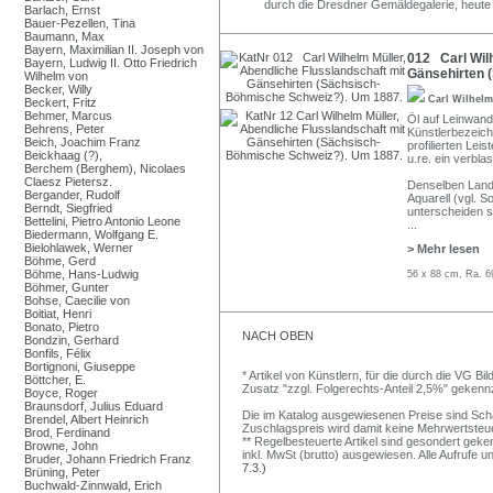
durch die Dresdner Gemäldegalerie, heute u
Barlach, Ernst
Bauer-Pezellen, Tina
Baumann, Max
Bayern, Maximilian II. Joseph von
012 Carl Wilh
Bayern, Ludwig II. Otto Friedrich
Gänsehirten 
Wilhelm von
Becker, Willy
Carl Wilhel
Beckert, Fritz
Behmer, Marcus
Öl auf Leinwand
Behrens, Peter
Künstlerbezeich
Beich, Joachim Franz
profilierten Le
Beickhaag (?),
u.re. ein verbla
Berchem (Berghem), Nicolaes
Claesz Pietersz.
Denselben Lands
Bergander, Rudolf
Aquarell (vgl. 
Berndt, Siegfried
unterscheiden s
Bettelini, Pietro Antonio Leone
...
Biedermann, Wolfgang E.
Bielohlawek, Werner
> Mehr lesen
Böhme, Gerd
Böhme, Hans-Ludwig
56 x 88 cm, Ra. 6
Böhmer, Gunter
Bohse, Caecilie von
Boitiat, Henri
Bonato, Pietro
NACH OBEN
Bondzin, Gerhard
Bonfils, Félix
Bortignoni, Giuseppe
* Artikel von Künstlern, für die durch die VG 
Böttcher, E.
Zusatz "zzgl. Folgerechts-Anteil 2,5%" gekenn
Boyce, Roger
Braunsdorf, Julius Eduard
Die im Katalog ausgewiesenen Preise sind Schätz
Brendel, Albert Heinrich
Zuschlagspreis wird damit keine Mehrwertsteu
Brod, Ferdinand
** Regelbesteuerte Artikel sind gesondert geken
Browne, John
inkl. MwSt (brutto) ausgewiesen. Alle Aufrufe 
Bruder, Johann Friedrich Franz
7.3.)
Brüning, Peter
Buchwald-Zinnwald, Erich