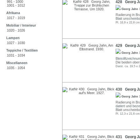
991 - 1000
428 Georg Ja
1001 - 1012
Georg Jahn
Afrikana
Radierung in Bra
1017 - 1019
Blatt unscheinba
Pl. 16,9 x 22,8 cm
Mobiliar / Interieur
1020 - 1026
Lampen
1027 - 1030
429 Georg Ja
Teppiche / Textilien
Georg Jahn
1031 - 1034
Bleistiftzeichnu
Die beiden ober
Miscellaneen
Darst. ca. 19,5 x 
1035 - 1054
430 Georg Jah
Georg Jahn
Radierung in Bra
datiert und beze
Blatt unscheinba
Pl. 12,3 x 21,6 cm
431 Georg Jah