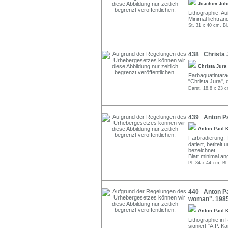
Joachim Jo
Lithographie. Auß
Minimal lichtrand
St. 31 x 40 cm, Bl
438 Christa J
Christa Jura
Farbaquatintarad
"Christa Jura", d
Darst. 18,8 x 23 
439 Anton Pa
Anton Paul
Farbradierung. I
datiert, betite
bezeichnet.
Blatt minimal a
Pl. 34 x 44 cm, Bl
440 Anton Pa
woman". 1985
Anton Paul
Lithographie in R
signiert "A.P. K