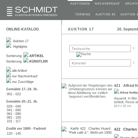
AUKTIONEN
NACHVERKAUF
ARCHIV
TERMINE
AUKTION 85
AUKTION 
ONLINE-KATALOG
AUKTION 17
20. Septem
Auktion 17
Highlights
x
Sortierung
ARTIKEL
Sortierung
KÜNSTLER
x
alle Artikel
nur Nachverkauf
nur Zuschläge
421 Alfred Ho
Gemälde 17.-19. Jh.
Alfred Hoff
001 - 022
Aquarell. In Ble
Gemälde 20.-21. Jh.
betitelt, Reste a
029 - 040
24,5 x 32 cm.
041 - 060
061 - 080
081 - 100
101 - 117
Grafik vor 1900 - Farbteil
422 Charles H
120 - 145