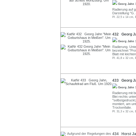
Georg Jahn
Radierung auf gr
Darstellung "G. 
Pl. 22,5 x 14 cm, 
432 Georg Ja
Georg Jahn
Radierung. Unter
bezeichnet "Pro
Blatt mit leich
Pl. 41,8 x 32 cm, 
433 Georg Ja
Georg Jahn
Radierung mit b
Blei rechts unte
"selbstgedruckt
montiert, am unt
Trockenfalte.
Pl. 31,3 x 32 cm, 
434 Horst Ja