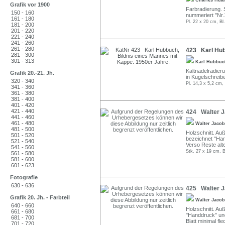
Charles Hua
Grafik vor 1900
Farbradierung. S
150 - 160
nummeriert "Nr.1
161 - 180
Pl. 22 x 20 cm, Bl
181 - 200
201 - 220
221 - 240
241 - 260
261 - 280
423 Karl Hub
281 - 300
301 - 313
Karl Hubbu
Kaltnadelradier
Grafik 20.-21. Jh.
in Kugelschreib
320 - 340
Pl. 14,3 x 5,2 cm,
341 - 360
361 - 380
381 - 400
401 - 420
421 - 440
424 Walter J
441 - 460
461 - 480
Walter Jaco
481 - 500
Holzschnitt. Auße
501 - 520
bezeichnet "Han
521 - 540
Verso Reste alt
541 - 560
Stk. 27 x 19 cm, B
561 - 580
581 - 600
601 - 623
Fotografie
630 - 636
425 Walter J
Grafik 20. Jh. - Farbteil
Walter Jaco
640 - 660
Holzschnitt. Auße
661 - 680
"Handdruck" und 
681 - 700
Blatt minimal fl
701 - 720