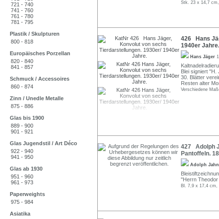
Stk. 23 x 14,7 cm,
721 - 740
741 - 760
761 - 780
781 - 795
Plastik / Skulpturen
426 Hans Jäge
800 - 818
1940er Jahre
Europäisches Porzellan
Hans Jäger
1
820 - 840
Kaltnadelradier
841 - 857
Blei signiert "H
30. Blätter vere
Schmuck / Accessoires
Resten alter Mo
860 - 874
Verschiedene Maße
Zinn / Unedle Metalle
875 - 886
Glas bis 1900
889 - 900
901 - 921
Glas Jugendstil / Art Déco
427 Adolph Ja
922 - 940
Pantoffeln. 1
941 - 950
Adolph Jah
Glas ab 1930
Bleistiftzeichnun
951 - 960
"Herrn Theodor K
961 - 973
Bl. 7,9 x 17,4 cm,
Paperweights
975 - 984
Asiatika