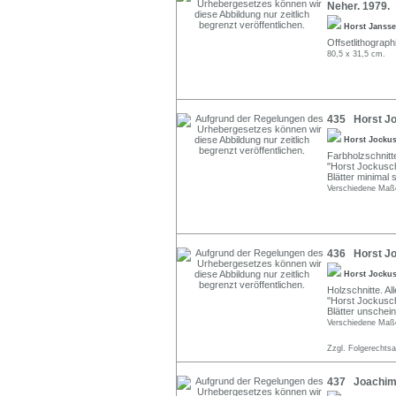
Neher. 1979.
Horst Janss
Offsetlithograp
80,5 x 31,5 cm.
435 Horst Joc
Horst Jocku
Farbholzschnitte
"Horst Jockusc
Blätter minimal 
Verschiedene Maße
436 Horst Jo
Horst Jocku
Holzschnitte. All
"Horst Jockusch"
Blätter unschein
Verschiedene Maße
Zzgl. Folgerechts
437 Joachim J