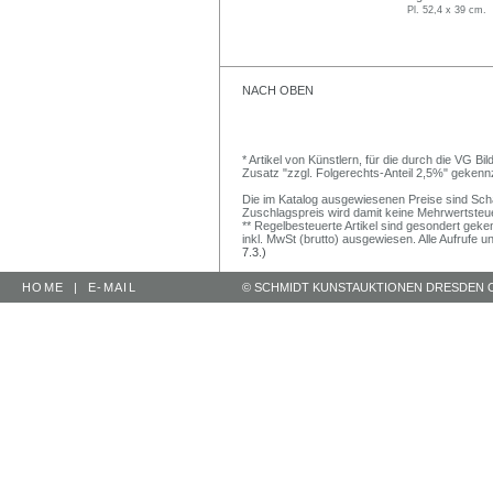
Pl. 52,4 x 39 cm.
NACH OBEN
* Artikel von Künstlern, für die durch die VG 
Zusatz "zzgl. Folgerechts-Anteil 2,5%" gekenn
Die im Katalog ausgewiesenen Preise sind Schätz
Zuschlagspreis wird damit keine Mehrwertsteu
** Regelbesteuerte Artikel sind gesondert geken
inkl. MwSt (brutto) ausgewiesen. Alle Aufrufe 
7.3.)
HOME
|
E-MAIL
© SCHMIDT KUNSTAUKTIONEN DRESDEN