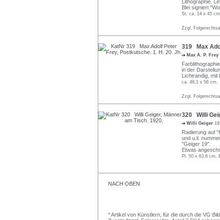
Lithographie. L
Blei signiert "W
St. ca. 14 x 45 cm
Zzgl. Folgerechts
319 Max Adolf
Max A. P. Frey
Farblithographie
in der Darstellu
Lichtrandig, mi
ca. 48,1 x 56 cm.
Zzgl. Folgerechts
320 Willi Gei
Willi Geiger
18
Radierung auf "H
und u.li. nummeri
"Geiger 19".
Etwas angeschm
Pl. 50 x 63,8 cm, 
NACH OBEN
* Artikel von Künstlern, für die durch die VG 