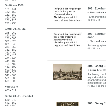
Grafik vor 1900
302 Eberhard 
121 - 141
142 - 160
Eberhard von 
161 - 180
Farbserigraphie 
181 - 200
42 x 59,1 cm.
201 - 220
221 - 235
Grafik 20.-21. Jh.
245 - 260
303 Eberhard
261 - 280
Jahr.
281 - 300
301 - 320
Eberhard von 
321 - 340
Farbserigraphie 
341 - 360
42 x 59,1 cm.
361 - 380
381 - 400
401 - 420
421 - 440
441 - 460
461 - 480
304 Georg Erl
481 - 500
501 - 520
Georg Erler
18
521 - 540
Radierung, nach
541 - 560
signiert und dat
561 - 580
geschnitten und 
581 - 602
leicht gegilbt. 
Pl. 55,7 x 86 cm, 
Fotografie
603 - 617
Grafik 20. Jh. - Farbteil
630 - 640
641 - 660
306 Georg Erl
661 - 680