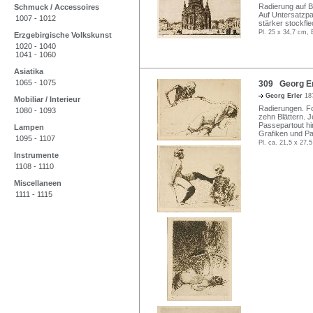
Radierung auf Büt
Schmuck / Accessoires
Auf Untersatzpap
1007 - 1012
stärker stockfle
Pl. 25 x 34,7 cm, 
Erzgebirgische Volkskunst
1020 - 1040
1041 - 1060
Asiatika
1065 - 1075
309 Georg Erl
Georg Erler
18
Mobiliar / Interieur
Radierungen. Fo
1080 - 1093
zehn Blättern. Je
Passepartout hi
Lampen
Grafiken und Pas
1095 - 1107
Pl. ca. 21,5 x 27,
Instrumente
1108 - 1110
Miscellaneen
1111 - 1115