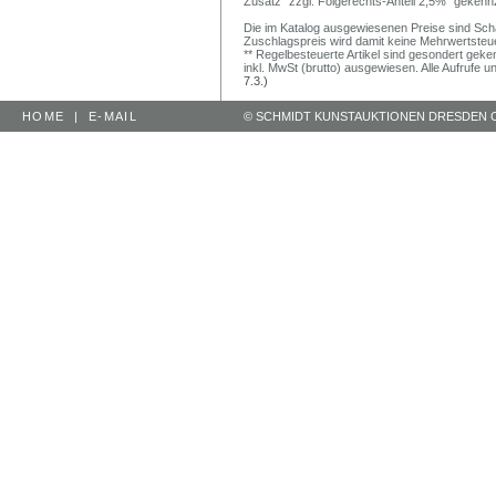
Zusatz "zzgl. Folgerechts-Anteil 2,5%" gekenn
Die im Katalog ausgewiesenen Preise sind Schätz
Zuschlagspreis wird damit keine Mehrwertsteu
** Regelbesteuerte Artikel sind gesondert geken
inkl. MwSt (brutto) ausgewiesen. Alle Aufrufe 
7.3.)
HOME
|
E-MAIL
© SCHMIDT KUNSTAUKTIONEN DRESDEN