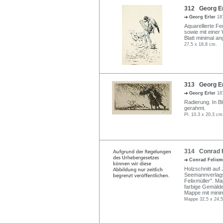
312 Georg Erl
Georg Erler
18
Aquarellierte Fe
sowie mit eine
Blatt minimal a
27,5 x 18,8 cm.
313 Georg Er
Georg Erler
18
Radierung. In Bl
gerahmt.
Pl. 10,3 x 20,3 cm
314 Conrad Fe
Conrad Felixm
Holzschnitt auf
Seemannverlags L
Felixmüller". Ma
farbige Gemäld
Mappe mit mini
Mappe 32,5 x 24,