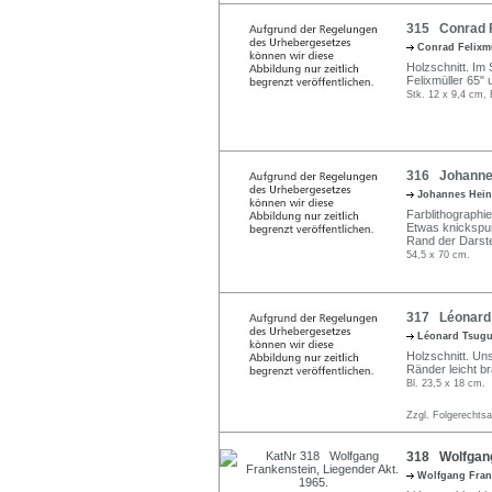
315 Conrad Fe
Conrad Felixm
Holzschnitt. Im 
Felixmüller 65" u
Stk. 12 x 9,4 cm, 
316 Johannes 
Johannes Hein
Farblithographie
Etwas knickspur
Rand der Darste
54,5 x 70 cm.
317 Léonard T
Léonard Tsugu
Holzschnitt. Uns
Ränder leicht br
Bl. 23,5 x 18 cm.
Zzgl. Folgerechts
318 Wolfgang
Wolfgang Fran