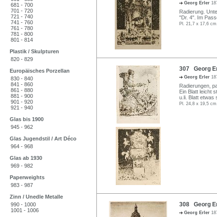
Georg Erler
18
681 - 700
701 - 720
Radierung. Unter
721 - 740
"Dr. 4". Im Pass
741 - 760
Pl. 21,7 x 17,6 cm
761 - 780
781 - 800
801 - 814
Plastik / Skulpturen
820 - 829
307 Georg Erl
Europäisches Porzellan
Georg Erler
18
830 - 840
841 - 860
Radierungen, part
861 - 880
Ein Blatt leicht
881 - 900
u.li. Blatt etwa
901 - 920
Pl. 24,8 x 19,5 cm
921 - 940
Glas bis 1900
945 - 962
Glas Jugendstil / Art Déco
964 - 968
Glas ab 1930
969 - 982
Paperweights
983 - 987
Zinn / Unedle Metalle
308 Georg Erl
990 - 1000
1001 - 1006
Georg Erler
18