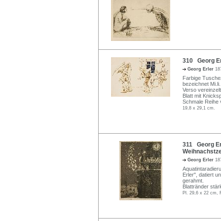
310 Georg Erl
Georg Erler
18
Farbige Tuschez
bezeichnet Mi.li.
Verso vereinzel
Blatt mit Knicks
Schmale Reihe v
19,8 x 29,1 cm.
311 Georg Erl
Weihnachstzei
Georg Erler
18
Aquatintaradieru
Erler", datiert 
gerahmt.
Blattränder stä
Pl. 29,6 x 22 cm, 