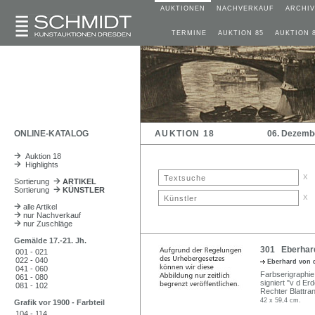
AUKTIONEN
NACHVERKAUF
ARCHIV
TERMINE
AUKTION 85
AUKTION 
ONLINE-KATALOG
AUKTION 18
06. Dezemb
Auktion 18
Highlights
x
Sortierung
ARTIKEL
Sortierung
KÜNSTLER
x
alle Artikel
nur Nachverkauf
nur Zuschläge
Gemälde 17.-21. Jh.
301 Eberhard 
001 - 021
022 - 040
Eberhard von 
041 - 060
Farbserigraphie 
061 - 080
signiert "v d Erd
081 - 102
Rechter Blattra
42 x 59,4 cm.
Grafik vor 1900 - Farbteil
104 - 114