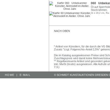
060 Unbekannt
Öl auf Sperrhol
Stuckrahmen.
31 x 20,2 cm, Ra.
NACH OBEN
* Artikel von Künstlern, für die durch die VG 
Zusatz "zzgl. Folgerechts-Anteil 2,5%" gekenn
Die im Katalog ausgewiesenen Preise sind Schätz
Zuschlagspreis wird damit keine Mehrwertsteu
** Regelbesteuerte Artikel sind gesondert geken
inkl. MwSt (brutto) ausgewiesen. Alle Aufrufe 
7.3.)
HOME
|
E-MAIL
© SCHMIDT KUNSTAUKTIONEN DRESDEN