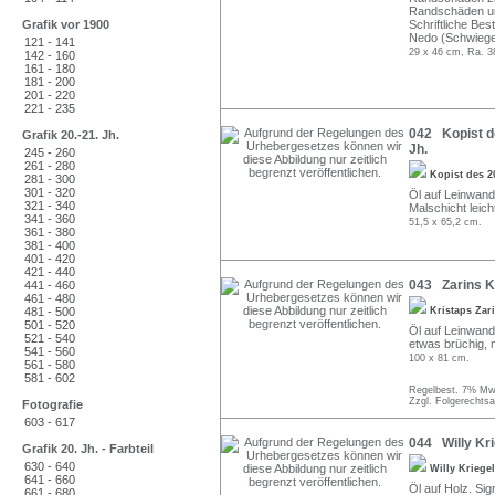
Randschäden und
Grafik vor 1900
Schriftliche Bes
Nedo (Schwieger
121 - 141
29 x 46 cm, Ra. 3
142 - 160
161 - 180
181 - 200
201 - 220
221 - 235
042 Kopist des
Grafik 20.-21. Jh.
Jh.
245 - 260
261 - 280
Kopist des 2
281 - 300
301 - 320
Öl auf Leinwand.
321 - 340
Malschicht leic
341 - 360
51,5 x 65,2 cm.
361 - 380
381 - 400
401 - 420
421 - 440
043 Zarins Kr
441 - 460
461 - 480
481 - 500
Kristaps Zar
501 - 520
Öl auf Leinwand 
521 - 540
etwas brüchig, 
541 - 560
100 x 81 cm.
561 - 580
581 - 602
Regelbest. 7% MwS
Zzgl. Folgerechts
Fotografie
603 - 617
044 Willy Kri
Grafik 20. Jh. - Farbteil
630 - 640
Willy Kriege
641 - 660
Öl auf Holz. Sign
661 - 680