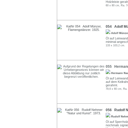
Holzleiste gera
60 x 80 cm, Ra. 7
054 Adolf Mü
Adolf Münz
Öl auf Leinwand.
minimal angesch
133 x 103,2 cm.
055 Hermann 
Hermann N
Öl auf Leinwand
auf dem Keilrah
gerahmt.
79,6 x 60 cm, Ra.
056 Rudolf N
Rudolf Neh
Öl auf Sperrholz
nochmals signier