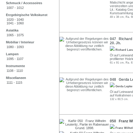
Malschicht ange
Schmuck / Accessoires
vereinzelten un
1007 - 1012
Lit.: Katalog Ge
Kunstsammlunge
Erzgebirgische Volkskunst
49 x 38 cm, Ra. 6
1020 - 1040
1041 - 1060
Asiatika
1065 - 1075
047 Richard 
Mobiliar / Interieur
20. Jh.
1080 - 1093
Richard Lan
Lampen
Öl auf Leinwand
1095 - 1107
profilierter Holz
61 x 91 cm, Ra. 8
Instrumente
1108 - 1110
Miscellaneen
048 Gerda Le
1111 - 1115
Gerda Lepk
Öl auf Leinwand.
auf Keilrahmen u
132 x 60,5 cm.
050 Franz Wil
Franz Wilhel