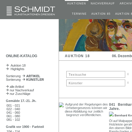
AUKTIONEN
NACHVERKAUF
ARCHIV
TERMINE
AUKTION 85
AUKTION 
ONLINE-KATALOG
AUKTION 18
06. Dezemb
Auktion 18
Highlights
x
Sortierung
ARTIKEL
Sortierung
KÜNSTLER
x
alle Artikel
nur Nachverkauf
nur Zuschläge
Gemälde 17.-21. Jh.
041 Bernhard
001 - 021
Jahre.
022 - 040
041 - 060
Bernhard Kr
061 - 080
081 - 102
Öl auf Malpappe.
Holzleiste gera
Grafik vor 1900 - Farbteil
Am oberen Bildra
104 - 114
Randschaden zie