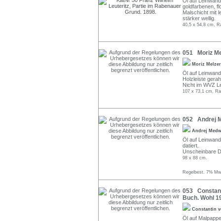
Öl auf Leinwand.
goldfarbenen, f
Malschicht mit 
stärker wellig.
40,5 x 54,8 cm, R
051 Moriz Mel
Moriz Melze
Öl auf Leinwand.
Holzleiste gera
Nicht im WVZ Le
107 x 73,1 cm, Ra
052 Andrej M
Andrej Med
Öl auf Leinwand.
datiert.
Unscheinbare Dr
98 x 88 cm.
Regelbest. 7% MwS
053 Constanti
Buch. Wohl 1
Constantin 
Öl auf Malpappe. 