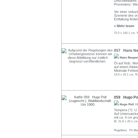
Unscheinbares 
Provenienz: Wes
Vor einer reduzi
Szenerie des or
Entfaltung find
> Mehr lesen
75,5 x 145,1 cm, 
057 Hans Neu
Hans Neupe
Öl auf Holz. Mo
auf einem Klebee
Minimale Fehlste
14,8 x 20,1 cm, R
059 Hugo Poll
Hugo Poll
18
Tempera (?). U. 
Auf Untersatzkar
mit ca. 4 cm gr
Bl. 31,8 x 20,1 cm
Regelbest. 7% MwS