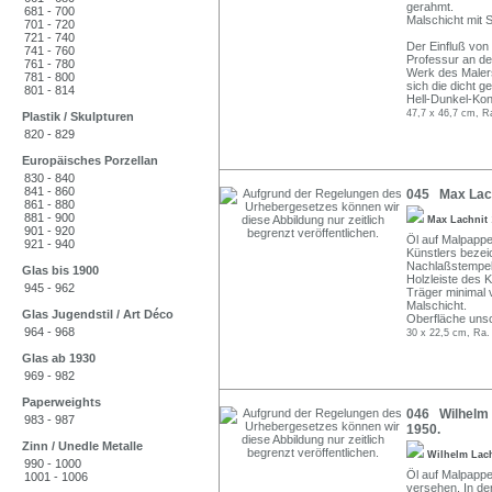
gerahmt.
681 - 700
Malschicht mit 
701 - 720
721 - 740
Der Einfluß von
741 - 760
Professur an de
761 - 780
Werk des Maler
781 - 800
sich die dicht 
801 - 814
Hell-Dunkel-Kont
47,7 x 46,7 cm, R
Plastik / Skulpturen
820 - 829
Europäisches Porzellan
830 - 840
841 - 860
045 Max Lachn
861 - 880
881 - 900
Max Lachnit
901 - 920
Öl auf Malpappe
921 - 940
Künstlers bezei
Nachlaßstempel d
Glas bis 1900
Holzleiste des K
945 - 962
Träger minimal 
Malschicht.
Glas Jugendstil / Art Déco
Oberfläche unsc
964 - 968
30 x 22,5 cm, Ra.
Glas ab 1930
969 - 982
Paperweights
046 Wilhelm 
983 - 987
1950.
Zinn / Unedle Metalle
Wilhelm Lac
990 - 1000
Öl auf Malpappe
1001 - 1006
versehen. In der