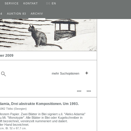
SERVICE
KONTAKT
DE
EN
84
AUKTION 83
ARCHIV
ber 2009
+
mehr Suchoptionen
<<<
>>>
amia, Drei abstrakte Kompositionen. Um 1993.
1962 Tbilisi (Georgien)
estem Papier. Zwei Blätter in Blei signiert u.li. "Aleko Adamia"
.Mi. "Monotypie". Alle Blätter in Blei oder Kugelschreiber in
rift bezeichnet, vereinzelt nummeriert und datiert.
der Hand bezeichnet.
cm, Bl. 52 x 67,7 cm.