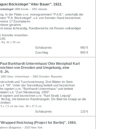
ust Böckstiegel "Alter Bauer". 1922.
Böckstiegel
1889 Arrode – 1951 ebenda
ng. In der Platte o.re. monogrammiert "P.A.B.", unterhalb der
igniert "P.A. Böckstiegel", u.li. von fremder Hand bezeichnet.
estens 17 Exemplaren.
zleiste gerahmt.
nd etwas lichtrandig, Randbereiche mit Resten vollrandiger
m Künstler erworben.
140.
, Ra. 61 x 50 cm.
Schätzpreis
960 €
Zuschlag
800 €
Paul Burkhardt-Untermhaus/ Otto Westphal/ Karl
 Ansichten von Dresden und Umgebung, eine
20. Jh.
c
1883 Gera- Untermhaus – 1963 Dresden- Blasewitz
olzschnitt und Tuschzeichnung. Drei Blätter im Stein
li. "W". Unter der Darstellung betitelt und bezeichnet.
che signiert u.re. "Burkhardt-Untermhaus" und betitelt.
atiert u.li. "Zum Nikolaustag. 1955".
lei signiert und bezeichnet u.re. "Karl Stratil, Leipzig".
 fleckig, mit kleineren Randmängeln. Ein Blatt bis knapp an die
hnitten.
 5 x 7,5 cm bis max. 36 x 27,5 cm.
Schätzpreis
110 €
Wrapped Reichstag (Project for Berlin)". 1984.
abrovo (Bulgarien) – 2020 New York