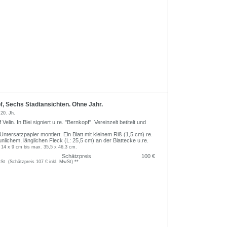
, Sechs Stadtansichten. Ohne Jahr.
f
20. Jh.
elin. In Blei signiert u.re. "Bernkopf". Vereinzelt betitelt und
 Untersatzpapier montiert. Ein Blatt mit kleinem Riß (1,5 cm) re.
äunlichem, länglichen Fleck (L: 25,5 cm) an der Blattecke u.re.
 14 x 9 cm bis max. 35,5 x 46,3 cm.
Schätzpreis
100 €
t (Schätzpreis 107 € inkl. MwSt) **