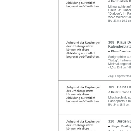
Carlfriedrich 
Lithographie auf 
Claus, 3". Datie
"Dialoge". Im P
WVZ Werner/ Jup
BA. 27,8 x 19,5 cm
308 Klaus Den
Kalenderblätt
Klaus Dennha
Serigraphien auf
"Wittig". Teilweis
Minimal angesc
47,5 x 33,8 cm/ 4
Zzgl. Folgerechts
309 Heinz Dr
Heinz Drache
Mischtechnik auf
Passepartout mo
BA. 24 x 18,5 cm, 
310 Jürgen Dr
Jürgen Dreißi