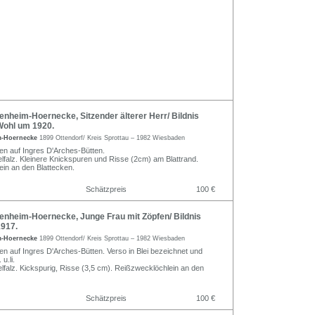
enheim-Hoernecke, Sitzender älterer Herr/ Bildnis
Wohl um 1920.
im-Hoernecke
1899 Ottendorf/ Kreis Sprottau – 1982 Wiesbaden
n auf Ingres D'Arches-Bütten.
elfalz. Kleinere Knickspuren und Risse (2cm) am Blattrand.
in an den Blattecken.
Schätzpreis
100 €
enheim-Hoernecke, Junge Frau mit Zöpfen/ Bildnis
1917.
im-Hoernecke
1899 Ottendorf/ Kreis Sprottau – 1982 Wiesbaden
n auf Ingres D'Arches-Bütten. Verso in Blei bezeichnet und
 u.li.
elfalz. Kickspurig, Risse (3,5 cm). Reißzwecklöchlein an den
Schätzpreis
100 €