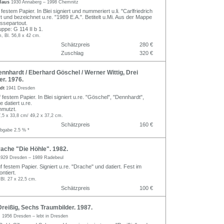
Claus
1930 Annaberg – 1998 Chemnitz
festem Papier. In Blei signiert und nummeriert u.li. "Carlfriedrich
rt und bezeichnet u.re. "1989 E.A.". Betitelt u.Mi. Aus der Mappe
assepartout.
pe: G 114 II b 1.
, Bl. 56,8 x 42 cm.
Schätzpreis
280 €
Zuschlag
320 €
nhardt / Eberhard Göschel / Werner Wittig, Drei
er. 1976.
rdt
1941 Dresden
 festem Papier. In Blei signiert u.re. "Göschel", "Dennhardt",
e datiert u.re.
hmutzt.
7,5 x 33,8 cm/ 49,2 x 37,2 cm.
Schätzpreis
160 €
abgabe 2.5 % *
ache "Die Höhle". 1982.
1929 Dresden – 1989 Radebeul
 festem Papier. Signiert u.re. "Drache" und datiert. Fest im
ntiert.
Bl. 27 x 22,5 cm.
Schätzpreis
100 €
eißig, Sechs Traumbilder. 1987.
g
1956 Dresden – lebt in Dresden