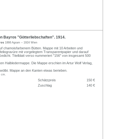
n Bayros "Götterliebschaften". 1914.
yros
1866 Agram – 1924 Wien
uf chamoisfarbenem Bütten. Mappe mit 10 Arbeiten und
e Heliogravüre mit vorgelegtem Transparentpapier und darauf
edicht. Titelblatt verso nummeriert "156" von insgesamt 500
ierten Halbledermappe. Die Mappe erschien im Artur Wolf Verlag,
ewölbt. Mappe an den Kanten etwas berieben.
5 cm.
Schätzpreis
150 €
Zuschlag
140 €