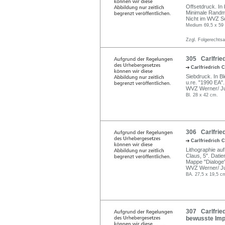
Offsetdruck. In b
Minimale Randm
Nicht im WVZ S
Medium 69,5 x 59 
Zzgl. Folgerechts
305 Carlfried
Carlfriedrich 
Siebdruck. In Ble
u.re. "1990 EA".
WVZ Werner/ Ju
Bl. 28 x 42 cm.
306 Carlfrie
Carlfriedrich 
Lithographie auf 
Claus, 5". Datie
Mappe "Dialoge"
WVZ Werner/ Jup
BA. 27,5 x 19,5 cm
307 Carlfrie
bewusste Imp