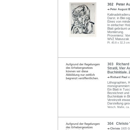
302 Peter Aug
Peter August 
Kaltnadelradieru
Darst. in Blei s
Eines von mind
In einfacher Hol
Blatt gebräunt u
Montierung.
Provenienz: Vo
WVZ Matuszak 
Pl. 40,6 x 32,3 cm
303 Richard 
Stratil, Vier
Buchinitiale. 
Richard Paul 
Lithographien, H
monogrammiert u.
Ein Blatt in Tus
Bezeichnet und d
Buchinitiale in B
Vereinzelt etwas
Darstellung gesc
Versch. Maße, ca.
304 Christo "
Christo
1935 G