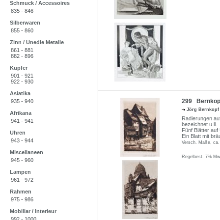
Schmuck / Accessoires
835 - 846
Silberwaren
855 - 860
Zinn / Unedle Metalle
861 - 881
882 - 896
Kupfer
901 - 921
922 - 930
Asiatika
299 Bernkopf
935 - 940
Jörg Bernkop
Afrikana
Radierungen auf V
941 - 941
bezeichnet u.li.
Fünf Blätter auf
Uhren
Ein Blatt mit br
943 - 944
Versch. Maße, ca.
Miscellaneen
Regelbest. 7% MwS
945 - 960
Lampen
961 - 972
Rahmen
975 - 986
Mobiliar / Interieur
992 - 1000