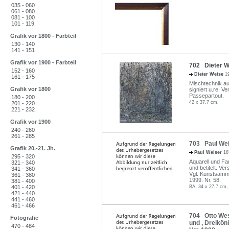
035 - 060
061 - 080
081 - 100
101 - 119
Grafik vor 1800 - Farbteil
130 - 140
141 - 151
Grafik vor 1900 - Farbteil
702 Dieter We
152 - 160
Dieter Weise
1
161 - 175
Mischtechnik au
Grafik vor 1800
signiert u.re. V
Passepartout.
180 - 200
42 x 37,7 cm.
201 - 220
221 - 232
Grafik vor 1900
240 - 260
261 - 285
703 Paul Wei
Grafik 20.-21. Jh.
Paul Weiser
18
295 - 320
Aquarell und Far
321 - 340
und betitelt. Ve
341 - 360
Vgl. Kunstsamml
361 - 380
1999. Nr. 58.
381 - 400
401 - 420
BA. 34 x 27,7 cm,
421 - 440
441 - 460
461 - 466
704 Otto West
Fotografie
und , Dreikön
470 - 484