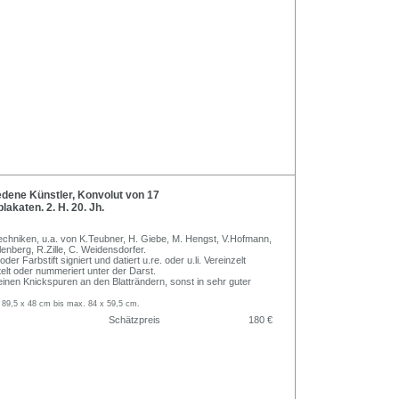
dene Künstler, Konvolut von 17
akaten. 2. H. 20. Jh.
chniken, u.a. von K.Teubner, H. Giebe, M. Hengst, V.Hofmann,
llenberg, R.Zille, C. Weidensdorfer.
 oder Farbstift signiert und datiert u.re. oder u.li. Vereinzelt
telt oder nummeriert unter der Darst.
leinen Knickspuren an den Blatträndern, sonst in sehr guter
 89,5 x 48 cm bis max. 84 x 59,5 cm.
Schätzpreis
180 €