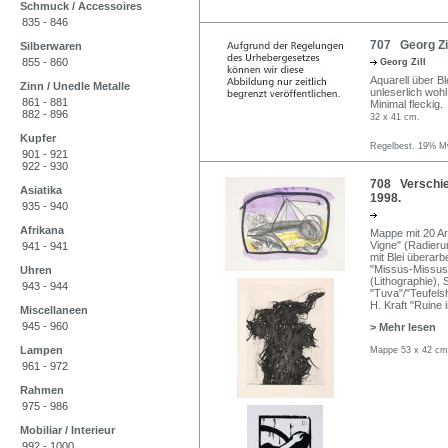
Schmuck / Accessoires
835 - 846
707 Georg Zil
Silberwaren
855 - 860
Georg Zill
Aquarell über Bl
Zinn / Unedle Metalle
unleserlich woh
861 - 881
Minimal fleckig.
882 - 896
32 x 41 cm.
Kupfer
Regelbest. 19% Mw
901 - 921
922 - 930
708 Verschied
Asiatika
1998.
935 - 940
Afrikana
Mappe mit 20 Ar
Vigne" (Radierun
941 - 941
mit Blei überarb
"Missus-Missus"
Uhren
(Lithographie),
943 - 944
"Tuva"/"Teufels
H. Kraft "Ruine i
Miscellaneen
945 - 960
> Mehr lesen
Lampen
Mappe 53 x 42 cm
961 - 972
Rahmen
975 - 986
Mobiliar / Interieur
992 - 1000