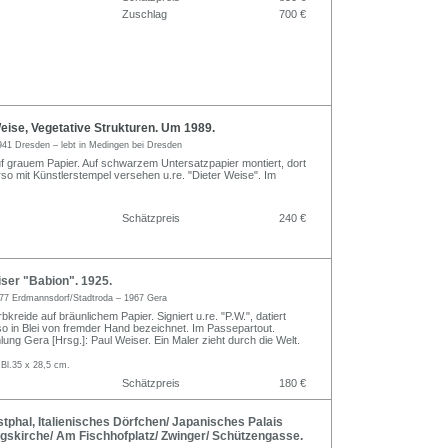
Zuschlag
700 €
ise, Vegetative Strukturen. Um 1989.
941 Dresden – lebt in Medingen bei Dresden
f grauem Papier. Auf schwarzem Untersatzpapier montiert, dort
erso mit Künstlerstempel versehen u.re. "Dieter Weise". Im
Schätzpreis
240 €
ser "Babion". 1925.
77 Erdmannsdorf/Stadtroda – 1967 Gera
bkreide auf bräunlichem Papier. Signiert u.re. "P.W.", datiert
rso in Blei von fremder Hand bezeichnet. Im Passepartout.
ung Gera [Hrsg.]: Paul Weiser. Ein Maler zieht durch die Welt.
 Bl.35 x 28,5 cm.
Schätzpreis
180 €
phal, Italienisches Dörfchen/ Japanisches Palais
igskirche/ Am Fischhofplatz/ Zwinger/ Schützengasse.