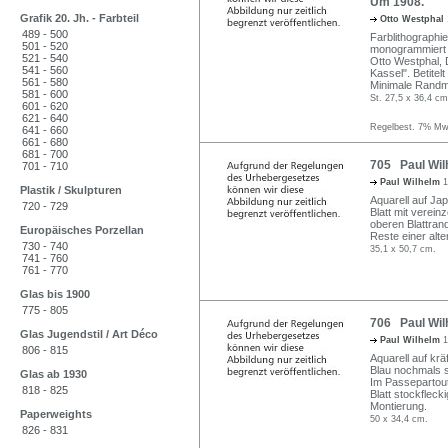
Um 1908.
Grafik 20. Jh. - Farbteil
Otto Westphal
489 - 500
Farblithographi
501 - 520
monogrammiert u.
521 - 540
Otto Westphal, 
541 - 560
Kassel". Betitelt
561 - 580
Minimale Randm
581 - 600
St. 27,5 x 36,4 cm
601 - 620
621 - 640
Regelbest. 7% MwS
641 - 660
661 - 680
681 - 700
705 Paul Wil
701 - 710
Paul Wilhelm
1
Plastik / Skulpturen
Aquarell auf Jap
720 - 729
Blatt mit verei
oberen Blattrand
Europäisches Porzellan
Reste einer alt
730 - 740
35,1 x 50,7 cm.
741 - 760
761 - 770
Glas bis 1900
775 - 805
706 Paul Wil
Glas Jugendstil / Art Déco
Paul Wilhelm
1
806 - 815
Aquarell auf krä
Blau nochmals si
Glas ab 1930
Im Passepartout
818 - 825
Blatt stockfleck
Montierung.
Paperweights
50 x 34,4 cm.
826 - 831