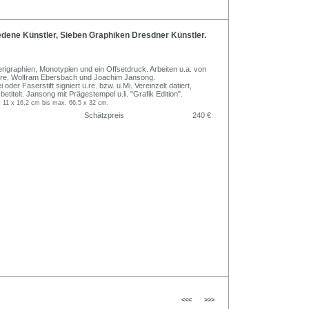
dene Künstler, Sieben Graphiken Dresdner Künstler.
rigraphien, Monotypien und ein Offsetdruck. Arbeiten u.a. von
tore, Wolfram Ebersbach und Joachim Jansong.
lei oder Faserstift signiert u.re. bzw. u.Mi. Vereinzelt datiert,
etitelt. Jansong mit Prägestempel u.li. "Grafik Edition".
 11 x 16,2 cm bis max. 66,5 x 32 cm.
Schätzpreis
240 €
<<<
>>>