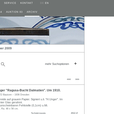
SERVICE
KONTAKT
DE
EN
84
AUKTION 83
ARCHIV
ber 2009
+
mehr Suchoptionen
<<<
>>>
er "Ragusa-Bucht Dalmatien". Um 1910.
72 Bautzen – 1936 Dresden
reide auf grauem Papier. Signiert u.li. "H.Unger". Im
nter Glas gerahmt.
 unscheinbaren Fehlstelle (0,1cm) u.Mi.
, Ra. 46 x 56 cm.
Schätzpreis
850 €