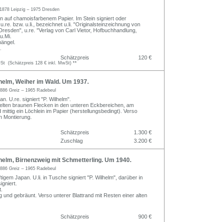
1878 Leipzig – 1975 Dresden
en auf chamoisfarbenem Papier. Im Stein signiert oder
re. bzw. u.li., bezeichnet u.li. "Originalsteinzeichnung von
Dresden", u.re. "Verlag von Carl Vietor, Hofbuchhandlung,
 u.Mi.
ängel.
.
Schätzpreis
120 €
t (Schätzpreis 128 € inkl. MwSt) **
helm, Weiher im Wald. Um 1937.
886 Greiz – 1965 Radebeul
an. U.re. signiert "P. Wilhelm".
nzelten braunen Flecken in den unteren Eckbereichen, am
 mittig ein Löchlein im Papier (herstellungsbedingt). Verso
en Montierung.
Schätzpreis
1.300 €
Zuschlag
3.200 €
helm, Birnenzweig mit Schmetterling. Um 1940.
886 Greiz – 1965 Radebeul
ftigem Japan. U.li. in Tusche signiert "P. Wilhelm", darüber in
gniert.
.
ig und gebräunt. Verso unterer Blattrand mit Resten einer alten
Schätzpreis
900 €