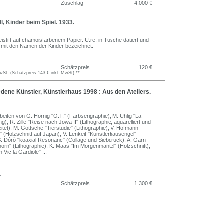
Zuschlag
4.000 €
l, Kinder beim Spiel. 1933.
eistift auf chamoisfarbenem Papier. U.re. in Tusche datiert und
l mit den Namen der Kinder bezeichnet.
Schätzpreis
120 €
St (Schätzpreis 143 € inkl. MwSt) **
ene Künstler, Künstlerhaus 1998 : Aus den Ateliers.
beiten von G. Hornig "O.T." (Farbserigraphie), M. Uhlig "La
g), R. Zille "Reise nach Jowa II" (Lithographie, aquarelliert und
eitet), M. Göttsche "Tierstudie" (Lithographie), V. Hofmann
 (Holzschnitt auf Japan), V. Lenkeit "Künstlerhausengel"
 S. Dórò "koaxial Resonanc" (Collage und Siebdruck), A. Garn
horn" (Lithographie), K. Maas "Im Morgenmantel" (Holzschnitt),
n Vic la Gardiole"
...
.
Schätzpreis
1.300 €