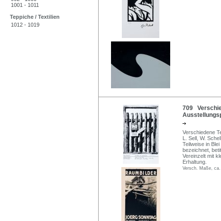
1001 - 1011
Teppiche / Textilien
1012 - 1019
709 Verschie
Ausstellungspl
Verschiedene Te
L. Sell, W. Sche
Teilweise in Blei
bezeichnet, beti
Vereinzelt mit k
Erhaltung.
Versch. Maße, ca.