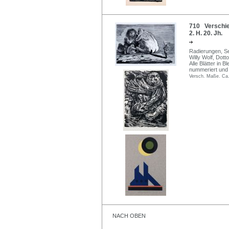
710 Verschie
2. H. 20. Jh.
Radierungen, Se
Willy Wolf, Dot
Alle Blätter in B
nummeriert und b
Versch. Maße. Ca.
NACH OBEN