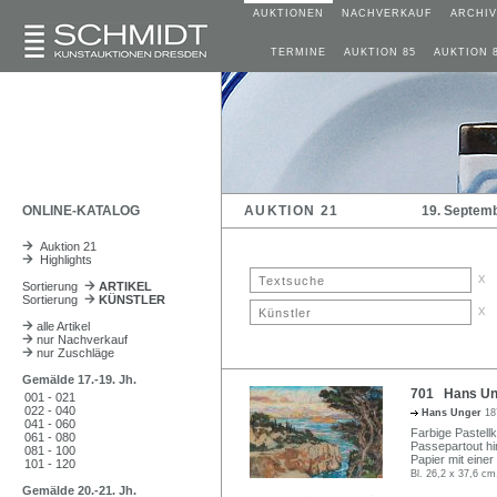
AUKTIONEN
NACHVERKAUF
ARCHIV
TERMINE
AUKTION 85
AUKTION 
ONLINE-KATALOG
AUKTION 21
19. Septem
Auktion 21
Highlights
x
Sortierung
ARTIKEL
Sortierung
KÜNSTLER
x
alle Artikel
nur Nachverkauf
nur Zuschläge
Gemälde 17.-19. Jh.
701 Hans Ung
001 - 021
022 - 040
Hans Unger
18
041 - 060
Farbige Pastellk
061 - 080
Passepartout hi
081 - 100
Papier mit einer
101 - 120
Bl. 26,2 x 37,6 cm
Gemälde 20.-21. Jh.