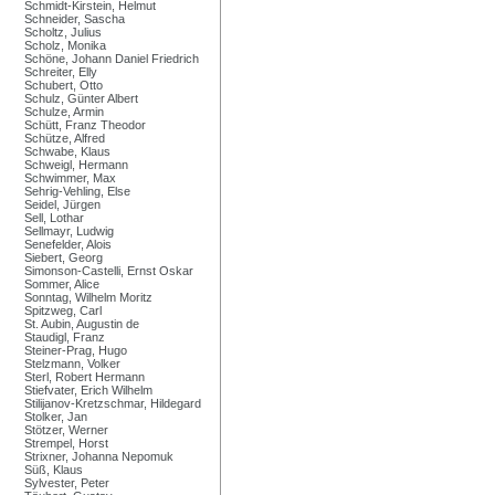
Schmidt-Kirstein, Helmut
Schneider, Sascha
Scholtz, Julius
Scholz, Monika
Schöne, Johann Daniel Friedrich
Schreiter, Elly
Schubert, Otto
Schulz, Günter Albert
Schulze, Armin
Schütt, Franz Theodor
Schütze, Alfred
Schwabe, Klaus
Schweigl, Hermann
Schwimmer, Max
Sehrig-Vehling, Else
Seidel, Jürgen
Sell, Lothar
Sellmayr, Ludwig
Senefelder, Alois
Siebert, Georg
Simonson-Castelli, Ernst Oskar
Sommer, Alice
Sonntag, Wilhelm Moritz
Spitzweg, Carl
St. Aubin, Augustin de
Staudigl, Franz
Steiner-Prag, Hugo
Stelzmann, Volker
Sterl, Robert Hermann
Stiefvater, Erich Wilhelm
Stilijanov-Kretzschmar, Hildegard
Stolker, Jan
Stötzer, Werner
Strempel, Horst
Strixner, Johanna Nepomuk
Süß, Klaus
Sylvester, Peter