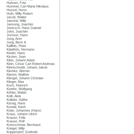
Huhnen, Fritz
Hummel, Carl Maria Nikolaus
Hussel, Horst
Huth, Willy Robert
Jacob, Walter
Jaeckel, Willy
Jansong, Joachim
Jentzsch, Hans Gabriel
John, Joachim
Jüchser, Hans
Jung, Anni
Jung, Beck &
Kallfels, Peter
Kätelhön, Hermann
Kinder, Hans
Kirsten, Jean
Klein, Johann Adam
Klein, César Carl Robert Andreas
Kleinschmidt, Johann Jakob
Klemke, Werner
Klemm, Walther
Klengel, Johann Christian
Klinger, Max
Koch, Heinrich
Koethe, Wolfgang
Köhler, Waldo
Kolb, Alois
Kollwitz, Käthe
Körnig, Hans
Kostial, Karel
Kotte, Johannes (Hans)
Kraus, Johann Ulrich
Krause, Felix
Krause, Rolf
Kretzschmar, Bernhard
Kriegel, Willy
Krippendorf, Gotthold