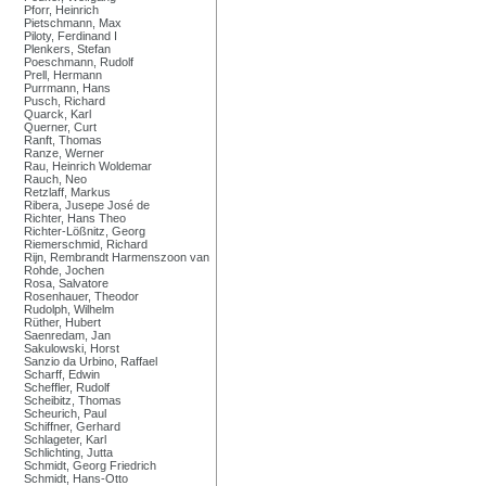
Pforr, Heinrich
Pietschmann, Max
Piloty, Ferdinand I
Plenkers, Stefan
Poeschmann, Rudolf
Prell, Hermann
Purrmann, Hans
Pusch, Richard
Quarck, Karl
Querner, Curt
Ranft, Thomas
Ranze, Werner
Rau, Heinrich Woldemar
Rauch, Neo
Retzlaff, Markus
Ribera, Jusepe José de
Richter, Hans Theo
Richter-Lößnitz, Georg
Riemerschmid, Richard
Rijn, Rembrandt Harmenszoon van
Rohde, Jochen
Rosa, Salvatore
Rosenhauer, Theodor
Rudolph, Wilhelm
Rüther, Hubert
Saenredam, Jan
Sakulowski, Horst
Sanzio da Urbino, Raffael
Scharff, Edwin
Scheffler, Rudolf
Scheibitz, Thomas
Scheurich, Paul
Schiffner, Gerhard
Schlageter, Karl
Schlichting, Jutta
Schmidt, Georg Friedrich
Schmidt, Hans-Otto