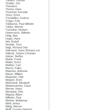
Täubert, Gustav
Tendler, Joh.
Théodore,
Thoma, Hans
Thümmel, Kornelia
Timm, Ernst
Trendafilov, Gudrun
Tröger, Fritz
Tübbecke, Paul Wilhelm
Tübke, Werner
Tucholski, Herbert
Ueberrueck, Wilhelm
Uhlig, Max
Unger, Hans
Veit, Rudolf
Verplak, Toon
Voigt, Richard Otto
Volkmann, Hans Richard von
Vollerdt, Johann Christian
Volmer, Steffen
Wahle, Frank
Walter, Ernst
Walther, Carl
Warmt, Falko
Waterloo, Anthonie
Wauer, William
Wegewitz, Olaf
Wegner, Erich
Weichardt, Elisabeth
Weidensdorfer, Claus
Werner, Heinz
Westphal, Otto
Wigand, Albert
Wilhelm, Paul
Winkler, Woldemar
Wirth, Arthur
Wittig, Werner
Wolff, Gustav Heinrich