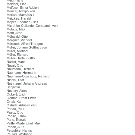
Meid, Hans
Meidner, Else
Meißner, Ernst Adolph
Menzel, Adolph von
Merian, Matthäus I
Metzkes, Harald
Meyer, Friedrich Elias
Mitschke-Collande, Constantin von
Möbius, Max
Mohr, Arno
Möhwald, Otto
Morgner, Michael
Mörstedt, Alfred Traugott
Müller, Johann Gotthart von
Müller, Michael
Müller, Richard
Müller-Hartau, Otto
Nadler, Hans
Nagel, Otto
Naumann, Herbert
Naumann, Hermann
Naumann-Coschütz, Richard
Nicolai, Olaf
Nothnagel, Johann Andreas
Benjamin
Novaky, Akos
Ockert, Erich
Oehme, Ernst Erwin
Ortelt, Karl
Ostade, Adriaen van
Paede, Paul
Paetz, Otto
Panse, Frank
Paris, Ronald
Peiffer-Watenphul, Max
Penck, A. R.
Petschke, Hanns
Peuker, Wolfgang