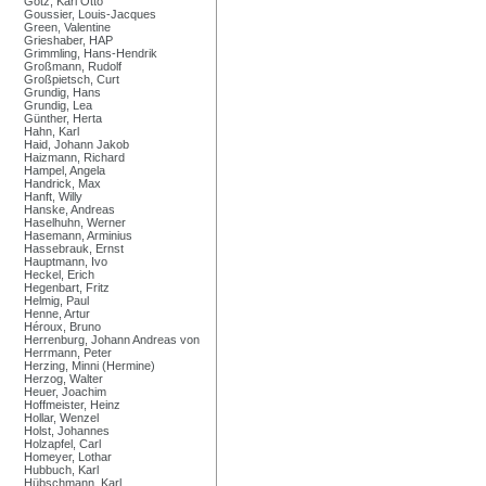
Götz, Karl Otto
Goussier, Louis-Jacques
Green, Valentine
Grieshaber, HAP
Grimmling, Hans-Hendrik
Großmann, Rudolf
Großpietsch, Curt
Grundig, Hans
Grundig, Lea
Günther, Herta
Hahn, Karl
Haid, Johann Jakob
Haizmann, Richard
Hampel, Angela
Handrick, Max
Hanft, Willy
Hanske, Andreas
Haselhuhn, Werner
Hasemann, Arminius
Hassebrauk, Ernst
Hauptmann, Ivo
Heckel, Erich
Hegenbart, Fritz
Helmig, Paul
Henne, Artur
Héroux, Bruno
Herrenburg, Johann Andreas von
Herrmann, Peter
Herzing, Minni (Hermine)
Herzog, Walter
Heuer, Joachim
Hoffmeister, Heinz
Hollar, Wenzel
Holst, Johannes
Holzapfel, Carl
Homeyer, Lothar
Hubbuch, Karl
Hübschmann, Karl