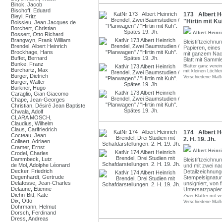
Binck, Jacob
Bischoff, Eduard
173 Albert He
Bleyl, Fritz
"Hirtin mit Ku
Boissieu, Jean Jacques de
Borchert, Christian
Albert Heinr
Bossert, Otto Richard
Brangwyn, Frank William
Bleistiftzeichnu
Brendel, Albert Heinrich
Papieren, eines 
Brockhage, Hans
mit ganzem Nach
Buffet, Bernard
Blatt mit Samml
Bunke, Franz
Blätter ganz verein
Burchartz, Max
mit kleinen Löchle
Burger, Dietrich
Verschiedene Maße
Burger, Walter
Bürkner, Hugo
Caraglio, Gian Giacomo
Chape, Jean-Georges
Christian, Désiré Jean Baptiste
Chwala, Adolf
CLARA MOSCH,
Claudius, Wilhelm
Claus, Carlfriedrich
174 Albert He
Cocteau, Jean
2. H. 19. Jh.
Collaert, Adriaen
Cramer, Ernst
Albert Heinr
Crodel, Charles
Dammbeck, Lutz
Bleistiftzeichn
de Mol, Adolphe Léonard
und mit zwei na
Decker, Friedrich
Detailzeichnung
Degenhardt, Gertrude
Stempelsignatur
Delafosse, Jean-Charles
unsigniert, von 
Delaune, Étienne
Untersatzpapier 
Diehn-Bitt, Kate
Zwei Blätter mit 
Dix, Otto
Verschiedene Maße
Dohrmann, Helmut
Dorsch, Ferdinand
Dress, Andreas