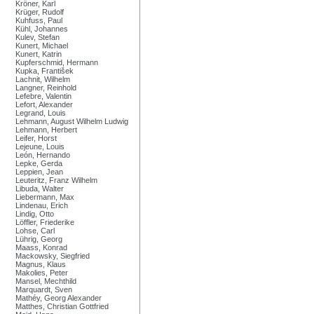
Kröner, Karl
Krüger, Rudolf
Kuhfuss, Paul
Kühl, Johannes
Kulev, Stefan
Kunert, Michael
Kunert, Katrin
Kupferschmid, Hermann
Kupka, František
Lachnit, Wilhelm
Langner, Reinhold
Lefebre, Valentin
Lefort, Alexander
Legrand, Louis
Lehmann, August Wilhelm Ludwig
Lehmann, Herbert
Leifer, Horst
Lejeune, Louis
León, Hernando
Lepke, Gerda
Leppien, Jean
Leuteritz, Franz Wilhelm
Libuda, Walter
Liebermann, Max
Lindenau, Erich
Lindig, Otto
Löffler, Friederike
Lohse, Carl
Lührig, Georg
Maass, Konrad
Mackowsky, Siegfried
Magnus, Klaus
Makolies, Peter
Mansel, Mechthild
Marquardt, Sven
Mathéy, Georg Alexander
Matthes, Christian Gottfried