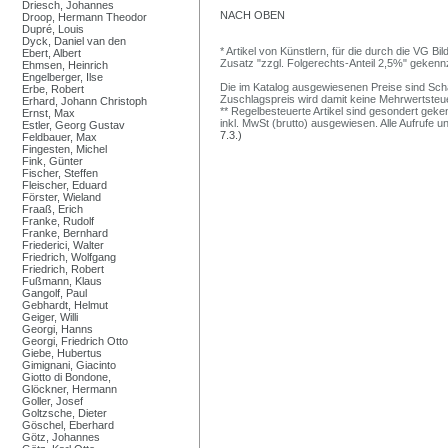
Driesch, Johannes
NACH OBEN
Droop, Hermann Theodor
Dupré, Louis
Dyck, Daniel van den
* Artikel von Künstlern, für die durch die VG 
Ebert, Albert
Zusatz "zzgl. Folgerechts-Anteil 2,5%" gekenn
Ehmsen, Heinrich
Engelberger, Ilse
Die im Katalog ausgewiesenen Preise sind Schätz
Erbe, Robert
Zuschlagspreis wird damit keine Mehrwertsteu
Erhard, Johann Christoph
** Regelbesteuerte Artikel sind gesondert geken
Ernst, Max
inkl. MwSt (brutto) ausgewiesen. Alle Aufrufe 
Estler, Georg Gustav
7.3.)
Feldbauer, Max
Fingesten, Michel
Fink, Günter
Fischer, Steffen
Fleischer, Eduard
Förster, Wieland
Fraaß, Erich
Franke, Rudolf
Franke, Bernhard
Friederici, Walter
Friedrich, Wolfgang
Friedrich, Robert
Fußmann, Klaus
Gangolf, Paul
Gebhardt, Helmut
Geiger, Willi
Georgi, Hanns
Georgi, Friedrich Otto
Giebe, Hubertus
Gimignani, Giacinto
Giotto di Bondone,
Glöckner, Hermann
Goller, Josef
Goltzsche, Dieter
Göschel, Eberhard
Götz, Johannes