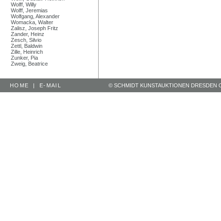
Wolff, Willy
Wolff, Jeremias
Wolfgang, Alexander
Womacka, Walter
Zalisz, Joseph Fritz
Zander, Heinz
Zesch, Silvio
Zettl, Baldwin
Zille, Heinrich
Zunker, Pia
Zweig, Beatrice
HOME
|
E-MAIL
© SCHMIDT KUNSTAUKTIONEN DRESDEN