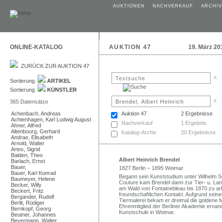
AUKTIONEN
NACHVERKAUF
ARCHIV
ONLINE-KATALOG
AUKTION 47
19. März 20
ZURÜCK ZUR AUKTION 47
x
Sortierung
ARTIKEL
Sortierung
KÜNSTLER
x
365 Datensätze
Achenbach, Andreas
Auktion 47
2 Ergebnisse
Achtenhagen, Karl Ludwig August
Nachverkauf
1 Ergebnis
Ahner, Alfred
Altenbourg, Gerhard
Katalog-Archiv
20 Ergebnisse
Andrae, Elisabeth
Arnold, Walter
Artes, Sigrid
Balden, Theo
Albert Heinrich Brendel
Barlach, Ernst
Bauer,
1827 Berlin – 1895 Weimar
Bauer, Karl Konrad
Begann sein Kunststudium unter Wilhelm S
Baumeyer, Helene
Couture kam Brendel dann zur Tier- u. Lan
Becker, Willy
am Wald von Fontainebleau bis 1870 zu ar
Beckert, Fritz
freundschaftlichen Kontakt. Aufgrund sein
Bergander, Rudolf
Tiermalerei bekam er dreimal die goldene 
Berlit, Rüdiger
Ehrenmitglied der Berliner Akademie ernan
Bernkopf, Georg
Kunstschule in Weimar.
Beutner, Johannes
Beyermann, Walter