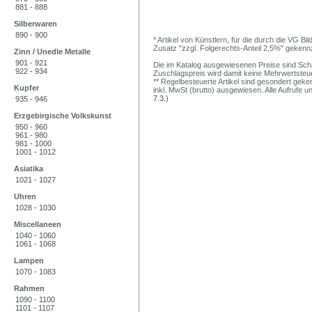
881 - 888
Silberwaren
890 - 900
* Artikel von Künstlern, für die durch die VG 
Zusatz "zzgl. Folgerechts-Anteil 2,5%" gekenn
Zinn / Unedle Metalle
901 - 921
Die im Katalog ausgewiesenen Preise sind Schätz
922 - 934
Zuschlagspreis wird damit keine Mehrwertsteu
** Regelbesteuerte Artikel sind gesondert geken
Kupfer
inkl. MwSt (brutto) ausgewiesen. Alle Aufrufe 
7.3.)
935 - 946
Erzgebirgische Volkskunst
950 - 960
961 - 980
981 - 1000
1001 - 1012
Asiatika
1021 - 1027
Uhren
1028 - 1030
Miscellaneen
1040 - 1060
1061 - 1068
Lampen
1070 - 1083
Rahmen
1090 - 1100
1101 - 1107