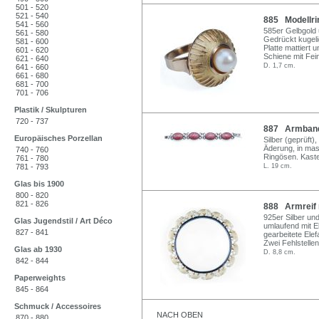
501 - 520
521 - 540
885 Modellri
541 - 560
585er Gelbgold u
561 - 580
Gedrückt kugeli
581 - 600
Platte mattiert 
601 - 620
Schiene mit Fei
621 - 640
D. 1,7 cm.
641 - 660
661 - 680
681 - 700
701 - 706
Plastik / Skulpturen
720 - 737
887 Armband.
Europäisches Porzellan
Silber (geprüft
Äderung, in mas
740 - 760
Ringösen. Kaste
761 - 780
781 - 793
L. 19 cm.
Glas bis 1900
800 - 820
821 - 826
888 Armreif m
925er Silber und
Glas Jugendstil / Art Déco
umlaufend mit E
827 - 841
gearbeitete Elef
Zwei Fehlstelle
Glas ab 1930
D. 8,8 cm.
842 - 844
Paperweights
845 - 864
Schmuck / Accessoires
NACH OBEN
870 - 880