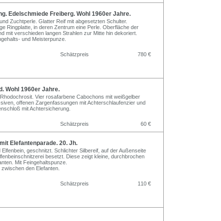
ng. Edelschmiede Freiberg. Wohl 1960er Jahre.
nd Zuchtperle. Glatter Reif mit abgesetzten Schulter.
ge Ringplatte, in deren Zentrum eine Perle. Oberfläche der
und mit verschieden langen Strahlen zur Mitte hin dekoriert.
ngehalts- und Meisterpunze.
Schätzpreis
780 €
 Wohl 1960er Jahre.
), Rhodochrosit. Vier rosafarbene Cabochons mit weißgelber
siven, offenen Zargenfassungen mit Achterschlaufenzier und
nschloß mit Achtersicherung.
Schätzpreis
60 €
it Elefantenparade. 20. Jh.
 Elfenbein, geschnitzt. Schlichter Silbereif, auf der Außenseite
lfenbeinschnitzerei besetzt. Diese zeigt kleine, durchbrochen
anten. Mit Feingehaltspunze.
n zwischen den Elefanten.
Schätzpreis
110 €