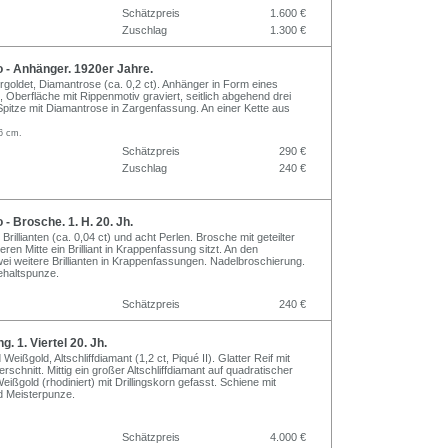
Schätzpreis
1.600 €
Zuschlag
1.300 €
 - Anhänger. 1920er Jahre.
 vergoldet, Diamantrose (ca. 0,2 ct). Anhänger in Form eines
es, Oberfläche mit Rippenmotiv graviert, seitlich abgehend drei
 Spitze mit Diamantrose in Zargenfassung. An einer Kette aus
56 cm.
Schätzpreis
290 €
Zuschlag
240 €
- Brosche. 1. H. 20. Jh.
 Brillianten (ca. 0,04 ct) und acht Perlen. Brosche mit geteilter
deren Mitte ein Brilliant in Krappenfassung sitzt. An den
i weitere Brillianten in Krappenfassungen. Nadelbroschierung.
ehaltspunze.
Schätzpreis
240 €
g. 1. Viertel 20. Jh.
Weißgold, Altschliffdiamant (1,2 ct, Piqué II). Glatter Reif mit
schnitt. Mittig ein großer Altschliffdiamant auf quadratischer
eißgold (rhodiniert) mit Drillingskorn gefasst. Schiene mit
d Meisterpunze.
Schätzpreis
4.000 €