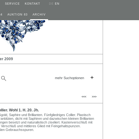
SERVICE
KONTAKT
DE
EN
84
AUKTION 83
ARCHIV
er 2009
+
mehr Suchoptionen
<<<
>>>
ier. Wohl 1. H. 20. Jh.
old, Saphire und Brillianten. Fünfgliedriges Collier. Plastisch
granblüten, dicht mit Saphiren und dazwischen kleinen Brillianten
ngen besetzt und naturalistisch ziseliert. Kastenverschluß mit
. Verschluß und mittleres Glied mit Feingehaltspunzen.
malen Gebrauchsspuren.