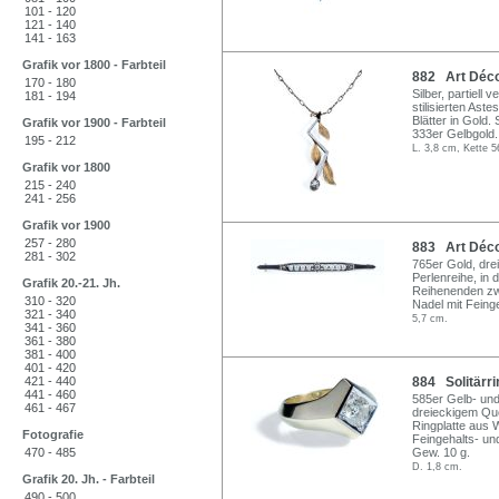
101 - 120
121 - 140
141 - 163
Grafik vor 1800 - Farbteil
882 Art Déco
170 - 180
Silber, partiell
181 - 194
stilisierten Ast
Blätter in Gold.
Grafik vor 1900 - Farbteil
333er Gelbgold.
195 - 212
L. 3,8 cm, Kette 
Grafik vor 1800
215 - 240
241 - 256
Grafik vor 1900
257 - 280
883 Art Déco 
281 - 302
765er Gold, drei
Perlenreihe, in 
Grafik 20.-21. Jh.
Reihenenden zwe
310 - 320
Nadel mit Feing
321 - 340
5,7 cm.
341 - 360
361 - 380
381 - 400
401 - 420
421 - 440
884 Solitärrin
441 - 460
585er Gelb- und 
461 - 467
dreieckigem Quer
Ringplatte aus W
Fotografie
Feingehalts- un
470 - 485
Gew. 10 g.
D. 1,8 cm.
Grafik 20. Jh. - Farbteil
490 - 500