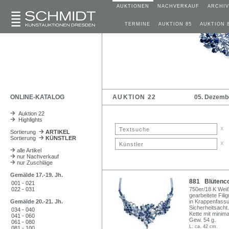
AUKTIONEN
NACHVERKAUF
ARCHIV
TERMINE
AUKTION 85
AUKTION 
ONLINE-KATALOG
AUKTION 22
05. Dezemb
Auktion 22
Highlights
x
Sortierung
ARTIKEL
Sortierung
KÜNSTLER
x
alle Artikel
nur Nachverkauf
nur Zuschläge
Gemälde 17.-19. Jh.
881 Blütencoll
001 - 021
022 - 031
750er/18 K Weißg
gearbeitete Fili
Gemälde 20.-21. Jh.
in Krappenfassu
Sicherheitsacht
034 - 040
Kette mit mini
041 - 060
Gew. 54 g.
061 - 080
L. ca. 42 cm.
081 - 100