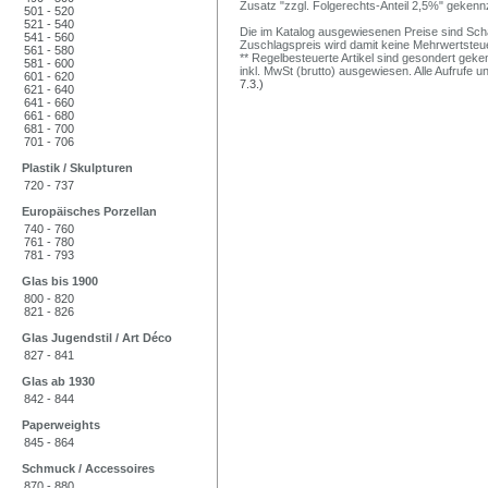
Zusatz "zzgl. Folgerechts-Anteil 2,5%" gekenn
501 - 520
521 - 540
Die im Katalog ausgewiesenen Preise sind Schätz
541 - 560
Zuschlagspreis wird damit keine Mehrwertsteu
561 - 580
** Regelbesteuerte Artikel sind gesondert geken
581 - 600
inkl. MwSt (brutto) ausgewiesen. Alle Aufrufe 
601 - 620
7.3.)
621 - 640
641 - 660
661 - 680
681 - 700
701 - 706
Plastik / Skulpturen
720 - 737
Europäisches Porzellan
740 - 760
761 - 780
781 - 793
Glas bis 1900
800 - 820
821 - 826
Glas Jugendstil / Art Déco
827 - 841
Glas ab 1930
842 - 844
Paperweights
845 - 864
Schmuck / Accessoires
870 - 880