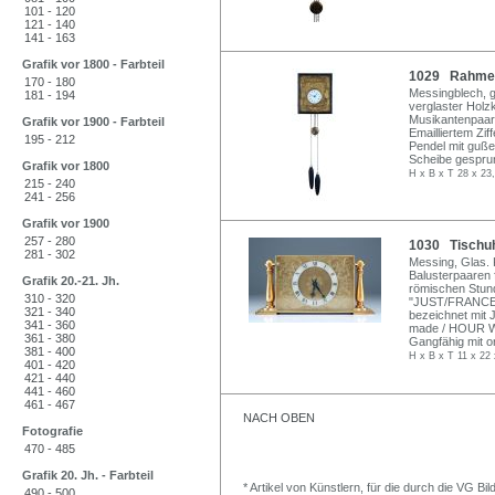
101 - 120
121 - 140
141 - 163
Grafik vor 1800 - Farbteil
1029 Rahmenu
170 - 180
Messingblech, g
181 - 194
verglaster Holzk
Musikantenpaar
Grafik vor 1900 - Farbteil
Emailliertem Zif
195 - 212
Pendel mit guß
Scheibe gesprun
Grafik vor 1800
H x B x T 28 x 23
215 - 240
241 - 256
Grafik vor 1900
257 - 280
1030 Tischuhr
281 - 302
Messing, Glas. 
Balusterpaaren f
Grafik 20.-21. Jh.
römischen Stunde
310 - 320
"JUST/FRANCE".
321 - 340
bezeichnet mit
341 - 360
made / HOUR WA
361 - 380
Gangfähig mit or
381 - 400
H x B x T 11 x 22 
401 - 420
421 - 440
441 - 460
461 - 467
NACH OBEN
Fotografie
470 - 485
Grafik 20. Jh. - Farbteil
* Artikel von Künstlern, für die durch die VG 
490 - 500