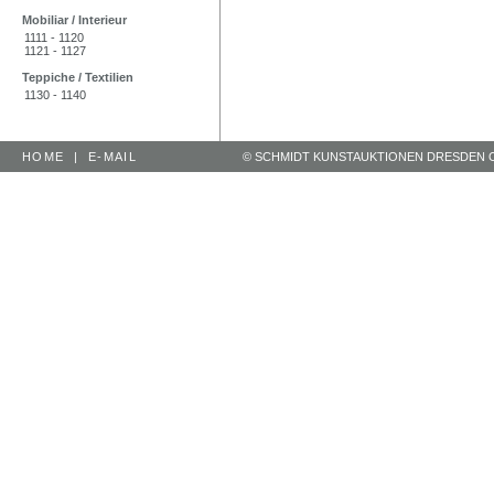
Mobiliar / Interieur
1111 - 1120
1121 - 1127
Teppiche / Textilien
1130 - 1140
HOME
|
E-MAIL
© SCHMIDT KUNSTAUKTIONEN DRESDEN