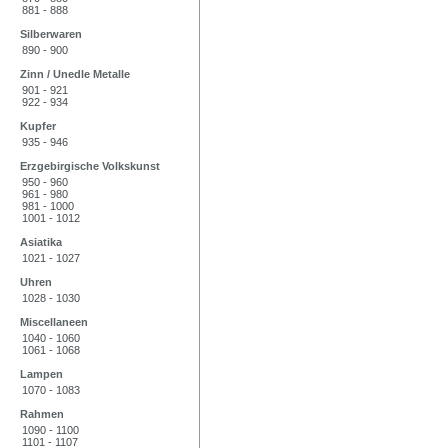
881 - 888
Silberwaren
890 - 900
Zinn / Unedle Metalle
901 - 921
922 - 934
Kupfer
935 - 946
Erzgebirgische Volkskunst
950 - 960
961 - 980
981 - 1000
1001 - 1012
Asiatika
1021 - 1027
Uhren
1028 - 1030
Miscellaneen
1040 - 1060
1061 - 1068
Lampen
1070 - 1083
Rahmen
1090 - 1100
1101 - 1107