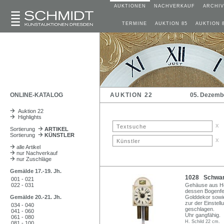
AUKTIONEN
NACHVERKAUF
ARCHIV
TERMINE
AUKTION 85
AUKTION 
ONLINE-KATALOG
AUKTION 22
05. Dezemb
Auktion 22
Highlights
x
Sortierung
ARTIKEL
Sortierung
KÜNSTLER
x
alle Artikel
nur Nachverkauf
nur Zuschläge
Gemälde 17.-19. Jh.
1028 Schwarz
001 - 021
022 - 031
Gehäuse aus Hol
dessen Bogenfel
Gemälde 20.-21. Jh.
Golddekor sowie
zur der Einstel
034 - 040
geschlagen.
041 - 060
Uhr gangfähig.
061 - 080
H. Schild 22 cm.
081 - 100