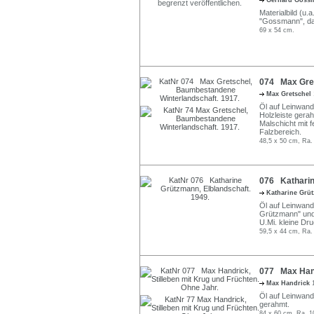
Gerhard Gos
Materialbild (u.
"Gossmann", dati
69 x 54 cm.
074 Max Gret
Max Gretschel
Öl auf Leinwand.
Holzleiste gera
Malschicht mit f
Falzbereich.
48,5 x 50 cm, Ra.
076 Katharin
Katharine Gr
Öl auf Leinwand.
Grützmann" und d
U.Mi. kleine Dru
59,5 x 44 cm, Ra.
077 Max Handr
Max Handrick
Öl auf Leinwand.
gerahmt.
84 x 60 cm, Ra. 1