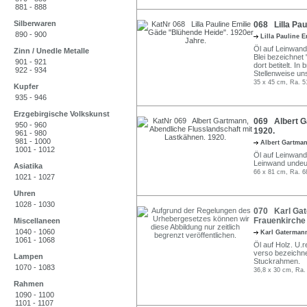
881 - 888
Silberwaren
068 Lilla Pau
890 - 900
Lilla Pauline 
Öl auf Leinwand
Zinn / Unedle Metalle
Blei bezeichnet 
901 - 921
dort betitelt. In
922 - 934
Stellenweise un
35 x 45 cm, Ra. 5
Kupfer
935 - 946
Erzgebirgische Volkskunst
069 Albert G
950 - 960
1920.
961 - 980
981 - 1000
Albert Gartma
1001 - 1012
Öl auf Leinwand.
Leinwand undeut
Asiatika
66 x 81 cm, Ra. 6
1021 - 1027
Uhren
1028 - 1030
070 Karl Gat
Frauenkirche
Miscellaneen
1040 - 1060
Karl Gaterma
1061 - 1068
Öl auf Holz. U.r
verso bezeichne
Lampen
Stuckrahmen.
1070 - 1083
36,8 x 30 cm, Ra.
Rahmen
1090 - 1100
1101 - 1107