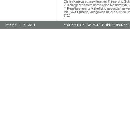
Die im Katalog ausgewiesenen Preise sind Schätz
Zuschlagspreis wird damit keine Mehrwertsteu
** Regelbesteuerte Artikel sind gesondert geken
inkl. MwSt (brutto) ausgewiesen. Alle Aufrufe 
7.3.)
HOME
|
E-MAIL
© SCHMIDT KUNSTAUKTIONEN DRESDEN