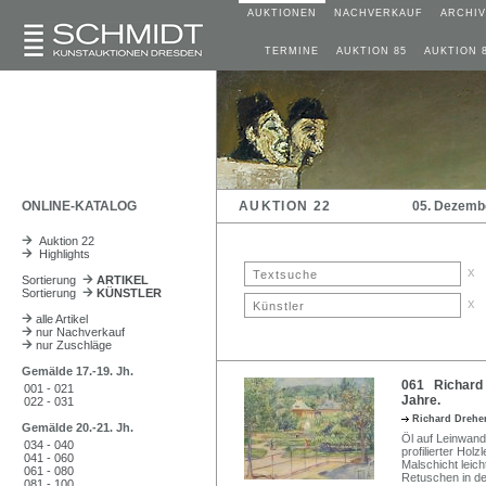
AUKTIONEN
NACHVERKAUF
ARCHIV
TERMINE
AUKTION 85
AUKTION 
ONLINE-KATALOG
AUKTION 22
05. Dezemb
Auktion 22
Highlights
x
Sortierung
ARTIKEL
Sortierung
KÜNSTLER
x
alle Artikel
nur Nachverkauf
nur Zuschläge
Gemälde 17.-19. Jh.
061 Richard D
001 - 021
Jahre.
022 - 031
Richard Drehe
Gemälde 20.-21. Jh.
Öl auf Leinwand
034 - 040
profilierter Holz
041 - 060
Malschicht leich
061 - 080
Retuschen in der
081 - 100