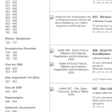
501 - 520
70 x 98 cm, Ra. 8
521 - 540
541 - 560
561 - 580
581 - 600
065 Michael 
601 - 620
621 - 640
Michael Freu
641 - 660
Öl auf grober Le
661 - 680
einfachen Holzl
681 - 700
91 x 80 cm, Ra. 9
701 - 706
Plastik / Skulpturen
720 - 737
Europäisches Porzellan
066 Ernst Fri
740 - 760
Kornblumen. 
761 - 780
781 - 793
Ernst Fritsch
1
Öl auf Leinwand.
Glas bis 1900
gerahmt.
800 - 820
Minimale Fehlste
821 - 826
65 x 45 cm, Ra. 6
Glas Jugendstil / Art Déco
Zzgl. Folgerechts
827 - 841
Glas ab 1930
067 Otto Juliu
842 - 844
Julius Otto Fr
Paperweights
Öl auf Leinwand.
Malschicht mit 
845 - 864
gespannt.
53 x 67 cm.
Schmuck / Accessoires
870 - 880