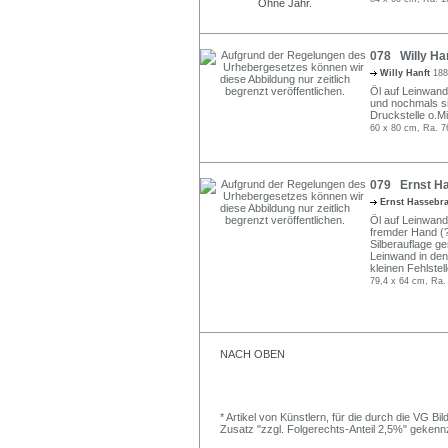
078 Willy Ha
Willy Hanft
188
Öl auf Leinwand.
und nochmals sign
Druckstelle o.M
60 x 80 cm, Ra. 7
079 Ernst Ha
Ernst Hassebr
Öl auf Leinwand
fremder Hand (?)
Silberauflage g
Leinwand in den 
kleinen Fehlstel
79,4 x 64 cm, Ra.
NACH OBEN
* Artikel von Künstlern, für die durch die VG 
Zusatz "zzgl. Folgerechts-Anteil 2,5%" gekenn