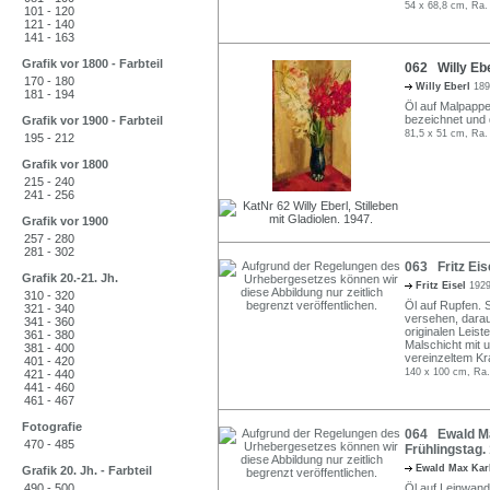
54 x 68,8 cm, Ra.
101 - 120
121 - 140
141 - 163
Grafik vor 1800 - Farbteil
062 Willy Eber
170 - 180
Willy Eberl
189
181 - 194
Öl auf Malpappe
bezeichnet und da
Grafik vor 1900 - Farbteil
81,5 x 51 cm, Ra.
195 - 212
Grafik vor 1800
215 - 240
241 - 256
Grafik vor 1900
257 - 280
281 - 302
063 Fritz Eis
Grafik 20.-21. Jh.
Fritz Eisel
1929
310 - 320
Öl auf Rupfen. Si
321 - 340
versehen, darauf
341 - 360
originalen Leist
361 - 380
Malschicht mit 
381 - 400
vereinzeltem Kr
401 - 420
140 x 100 cm, Ra.
421 - 440
441 - 460
461 - 467
Fotografie
064 Ewald Max
470 - 485
Frühlingstag. 
Ewald Max Kar
Grafik 20. Jh. - Farbteil
490 - 500
Öl auf Leinwand. 