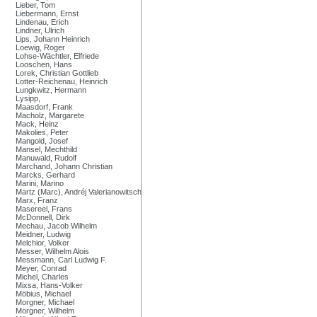
Lieber, Tom
Liebermann, Ernst
Lindenau, Erich
Lindner, Ulrich
Lips, Johann Heinrich
Loewig, Roger
Lohse-Wächtler, Elfriede
Looschen, Hans
Lorek, Christian Gottlieb
Lotter-Reichenau, Heinrich
Lungkwitz, Hermann
Lysipp,
Maasdorf, Frank
Macholz, Margarete
Mack, Heinz
Makolies, Peter
Mangold, Josef
Mansel, Mechthild
Manuwald, Rudolf
Marchand, Johann Christian
Marcks, Gerhard
Marini, Marino
Martz (Marc), Andréj Valerianowitsch
Marx, Franz
Masereel, Frans
McDonnell, Dirk
Mechau, Jacob Wilhelm
Meidner, Ludwig
Melchior, Volker
Messer, Wilhelm Alois
Messmann, Carl Ludwig F.
Meyer, Conrad
Michel, Charles
Mixsa, Hans-Volker
Möbius, Michael
Morgner, Michael
Morgner, Wilhelm