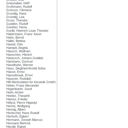
Grieshaber, HAP
Großmann, Rudolf
Gröszer, Clemens
Grundig, Hans
Grundig, Lea
Grust, Theodor
Gudden, Rudolf
Günther, Herta
Gurlitt, Heinrich Louis Theodor
Habermann, Franz Xaver
Hahn, Bernd
Haller, Bettina
Hamel, Otto
Hampel, Angela
Hänsch, Wolfram
Hanschen, Hinrich
Hantzsch, Johann Gottlieb
Hartmann, Gertrud
Haselhuhn, Werner
Hass, Siegfried Arnold Sofus
Hasse, Ernst
Hassebrauk, Ernst
Hausner, Rudolph
HB-Werkstätten für Keramik GmbH,
Heber, Franz Alexander
Hegenbarth, Josef
Heim, Achim
Heinke, Theophil
Heinze, Frieder
Hélyot, Pierre Hippolyt
Henne, Wolfgang
Hennig, Albert
Hentschel, Hans Rudolf
Herfurth, Egbert
Hermann, Joseph Marcus
Hermann Behrnd,
Herold, Rainer