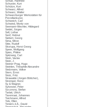
Schulz, Hanfried
Schuster, Kurt
Schütze, Kurt
Schwarz, Alfred
Schwarz, Walter
Schwarzburger Werkstätten für
Porzellankunst,
Schweich, Carl
Schwind, Moritz von
Seemann-Wechler, Hildegard
Seidel, Jürgen
Sell, Lothar
Senf, Helmut
Siebert, Georg
Sima, Miron
Sitte, Rudolf
Skorupa, Horst Georg
Speer, Wolfgang
Spies, Philine
Spitzweg, Carl
Stein, Vaclav
Stein, J.
Steiner-Prag, Hugo
Steinlen, Théophile Alexandre
Stelzmann, Volker
Stern, Ernst
Stotz, Fritz
Strawalde (Jürgen Böttcher),
Strempel, Horst
Sy & Wagner,
Sylvester, Peter
Szczesny, Stefan
Tarlatt, Ulrich
Tavenraat, Johannes
Teichmann, Alfred
Tels, Ellen
Teniers d.Ä., David
Terestchuk, Alexander