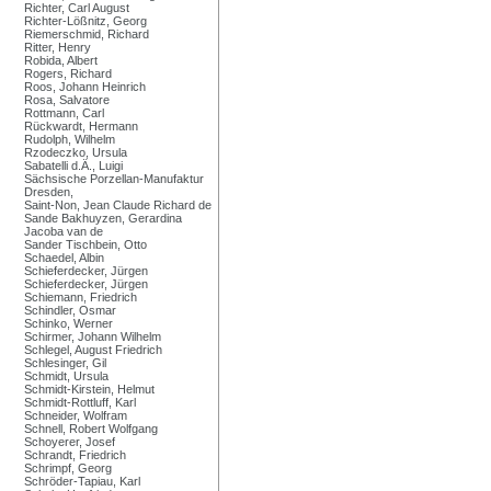
Richter, Carl August
Richter-Lößnitz, Georg
Riemerschmid, Richard
Ritter, Henry
Robida, Albert
Rogers, Richard
Roos, Johann Heinrich
Rosa, Salvatore
Rottmann, Carl
Rückwardt, Hermann
Rudolph, Wilhelm
Rzodeczko, Ursula
Sabatelli d.Ä., Luigi
Sächsische Porzellan-Manufaktur
Dresden,
Saint-Non, Jean Claude Richard de
Sande Bakhuyzen, Gerardina
Jacoba van de
Sander Tischbein, Otto
Schaedel, Albin
Schieferdecker, Jürgen
Schieferdecker, Jürgen
Schiemann, Friedrich
Schindler, Osmar
Schinko, Werner
Schirmer, Johann Wilhelm
Schlegel, August Friedrich
Schlesinger, Gil
Schmidt, Ursula
Schmidt-Kirstein, Helmut
Schmidt-Rottluff, Karl
Schneider, Wolfram
Schnell, Robert Wolfgang
Schoyerer, Josef
Schrandt, Friedrich
Schrimpf, Georg
Schröder-Tapiau, Karl