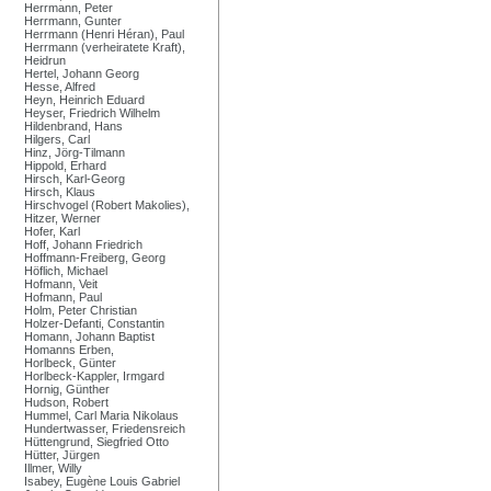
Herrmann, Peter
Herrmann, Gunter
Herrmann (Henri Héran), Paul
Herrmann (verheiratete Kraft),
Heidrun
Hertel, Johann Georg
Hesse, Alfred
Heyn, Heinrich Eduard
Heyser, Friedrich Wilhelm
Hildenbrand, Hans
Hilgers, Carl
Hinz, Jörg-Tilmann
Hippold, Erhard
Hirsch, Karl-Georg
Hirsch, Klaus
Hirschvogel (Robert Makolies),
Hitzer, Werner
Hofer, Karl
Hoff, Johann Friedrich
Hoffmann-Freiberg, Georg
Höflich, Michael
Hofmann, Veit
Hofmann, Paul
Holm, Peter Christian
Holzer-Defanti, Constantin
Homann, Johann Baptist
Homanns Erben,
Horlbeck, Günter
Horlbeck-Kappler, Irmgard
Hornig, Günther
Hudson, Robert
Hummel, Carl Maria Nikolaus
Hundertwasser, Friedensreich
Hüttengrund, Siegfried Otto
Hütter, Jürgen
Illmer, Willy
Isabey, Eugène Louis Gabriel