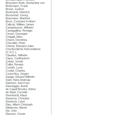
Bresslern-Roth, Norbertine von
Brinkmann, Frank
Brüne, Gudrun
Burkhardt, Heinrich
Burmester, Georg
Butzmann, Manfred
Byon, Constant Freiherr
Callcott, William James
Camphausen, Wilhelm
Cantagallina, Remigio
Cesari, Giuseppe
Chagall, Marc
Charol, Dorothea
Chevalier, Peter
Chimot, Edouard Jules
Churfürstliche Hofconditorei
(C.H.C.),
Claudius, Wilhelm
Claus, Carlfriedrich
Çoban, Ismail
Collini, Renato
Corinth, Lovis
Crodel, Charles
Czaschka, Jürgen
Daege, Eduard Wilhelm
Dahl, Hans Andreas
Dahmen, Karl Fred
Dannegger, Astrid
de Capell Brooke, Arthur
de Wael, Cornelis
Dennhardt, Klaus
Dewerny, Christine
Dewerny, Luise
Dies, Albert Christoph
Dittberner, Martin
Dix, Otto
Djurovic, Goran