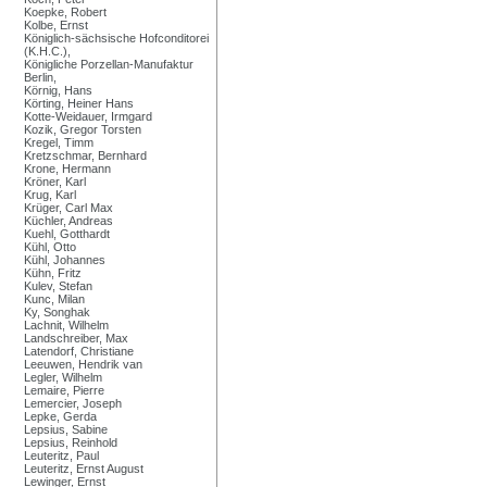
Koepke, Robert
Kolbe, Ernst
Königlich-sächsische Hofconditorei
(K.H.C.),
Königliche Porzellan-Manufaktur
Berlin,
Körnig, Hans
Körting, Heiner Hans
Kotte-Weidauer, Irmgard
Kozik, Gregor Torsten
Kregel, Timm
Kretzschmar, Bernhard
Krone, Hermann
Kröner, Karl
Krug, Karl
Krüger, Carl Max
Küchler, Andreas
Kuehl, Gotthardt
Kühl, Otto
Kühl, Johannes
Kühn, Fritz
Kulev, Stefan
Kunc, Milan
Ky, Songhak
Lachnit, Wilhelm
Landschreiber, Max
Latendorf, Christiane
Leeuwen, Hendrik van
Legler, Wilhelm
Lemaire, Pierre
Lemercier, Joseph
Lepke, Gerda
Lepsius, Sabine
Lepsius, Reinhold
Leuteritz, Paul
Leuteritz, Ernst August
Lewinger, Ernst