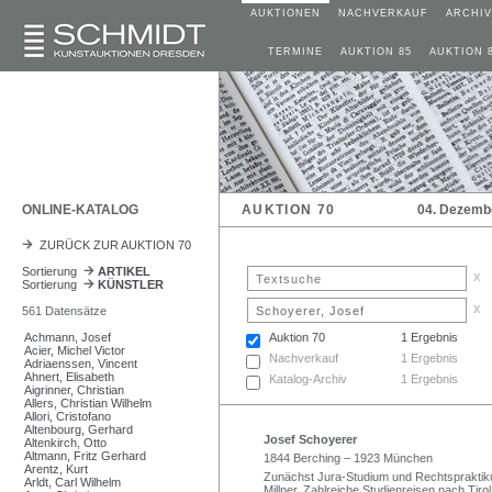
AUKTIONEN
NACHVERKAUF
ARCHIV
TERMINE
AUKTION 85
AUKTION 
ONLINE-KATALOG
AUKTION 70
04. Dezemb
ZURÜCK ZUR AUKTION 70
Sortierung
ARTIKEL
x
Sortierung
KÜNSTLER
x
561 Datensätze
Achmann, Josef
Auktion 70
1 Ergebnis
Acier, Michel Victor
Nachverkauf
1 Ergebnis
Adriaenssen, Vincent
Ahnert, Elisabeth
Katalog-Archiv
1 Ergebnis
Aigrinner, Christian
Allers, Christian Wilhelm
Allori, Cristofano
Altenbourg, Gerhard
Josef Schoyerer
Altenkirch, Otto
Altmann, Fritz Gerhard
1844 Berching – 1923 München
Arentz, Kurt
Zunächst Jura-Studium und Rechtspraktiku
Arldt, Carl Wilhelm
Millner. Zahlreiche Studienreisen nach Tirol