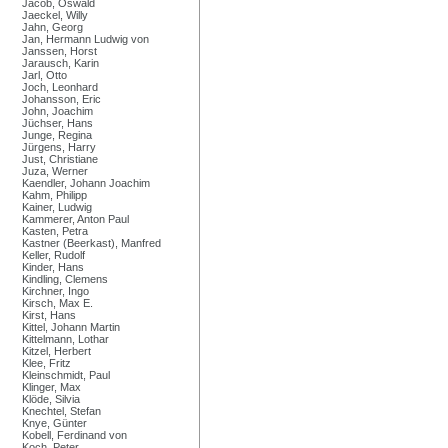
Jacob, Oswald
Jaeckel, Willy
Jahn, Georg
Jan, Hermann Ludwig von
Janssen, Horst
Jarausch, Karin
Jarl, Otto
Joch, Leonhard
Johansson, Eric
John, Joachim
Jüchser, Hans
Junge, Regina
Jürgens, Harry
Just, Christiane
Juza, Werner
Kaendler, Johann Joachim
Kahm, Philipp
Kainer, Ludwig
Kammerer, Anton Paul
Kasten, Petra
Kastner (Beerkast), Manfred
Keller, Rudolf
Kinder, Hans
Kindling, Clemens
Kirchner, Ingo
Kirsch, Max E.
Kirst, Hans
Kittel, Johann Martin
Kittelmann, Lothar
Kitzel, Herbert
Klee, Fritz
Kleinschmidt, Paul
Klinger, Max
Klöde, Silvia
Knechtel, Stefan
Knye, Günter
Kobell, Ferdinand von
Koch, Peter