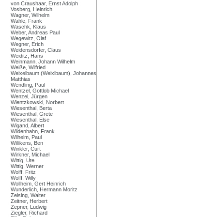
von Craushaar, Ernst Adolph
Vosberg, Heinrich
Wagner, Wilhelm
Wahle, Frank
Waschk, Klaus
Weber, Andreas Paul
Wegewitz, Olaf
Wegner, Erich
Weidensdorfer, Claus
Weiditz, Hans
Weinmann, Johann Wilhelm
Weiße, Wilfried
Weixelbaum (Weixlbaum), Johannes
Matthias
Wendling, Paul
Wentzel, Gottlob Michael
Wenzel, Jürgen
Wientzkowski, Norbert
Wiesenthal, Berta
Wiesenthal, Grete
Wiesenthal, Else
Wigand, Albert
Wildenhahn, Frank
Wilhelm, Paul
Willikens, Ben
Winkler, Curt
Wirkner, Michael
Wittig, Ute
Wittig, Werner
Wolff, Fritz
Wolff, Willy
Wollheim, Gert Heinrich
Wunderlich, Hermann Moritz
Zeising, Walter
Zeitner, Herbert
Zepner, Ludwig
Ziegler, Richard