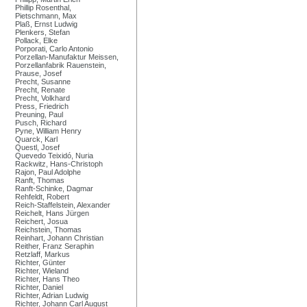
Phillip Rosenthal,
Pietschmann, Max
Plaß, Ernst Ludwig
Plenkers, Stefan
Pollack, Elke
Porporati, Carlo Antonio
Porzellan-Manufaktur Meissen,
Porzellanfabrik Rauenstein,
Prause, Josef
Precht, Susanne
Precht, Renate
Precht, Volkhard
Press, Friedrich
Preuning, Paul
Pusch, Richard
Pyne, William Henry
Quarck, Karl
Questl, Josef
Quevedo Teixidó, Nuria
Rackwitz, Hans-Christoph
Rajon, Paul Adolphe
Ranft, Thomas
Ranft-Schinke, Dagmar
Rehfeldt, Robert
Reich-Staffelstein, Alexander
Reichelt, Hans Jürgen
Reichert, Josua
Reichstein, Thomas
Reinhart, Johann Christian
Reither, Franz Seraphin
Retzlaff, Markus
Richter, Günter
Richter, Wieland
Richter, Hans Theo
Richter, Daniel
Richter, Adrian Ludwig
Richter, Johann Carl August