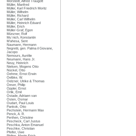
Mörstedt, Alfred Traugott
Müller, Manfred
Müller, Karl Friedrich Moritz
Müller, Wilhelm
Müller, Richard
Müller, Carl Wilhelm
Müller, Heinrich Eduard
Müller, Erich
Müller-Graf, Egon
Münzner, Rolf
Mu¨nich, Konstantin
M’ahesa, Sent
Naumann, Hermann
Negretti, gen. Palma il Giovane,
Jacopo
Nemours, Aurélie
Neumann, Hans Jr.
Neuy, Heinrich
Nielsen, Mogens Otto
Nückel, Otto
Oehme, Ernst Erwin
Oelbke, W.
Oelzner, Ulrike & Thomas
Oeser, Philip
Oppler, Ernst
Orlik, Emil
Ostade, Adriaen van
Osten, Osmar
Oudart, Paul Louis
Pankok, Otto
Pechstein, Hermann Max
Penck, A. R.
Perthen, Christine
Pescheck, Carl Justus
Peschka, Anton Emanuel
Peschke, Christian
Pfeifer, Uwe
Philipp, Martin Erich