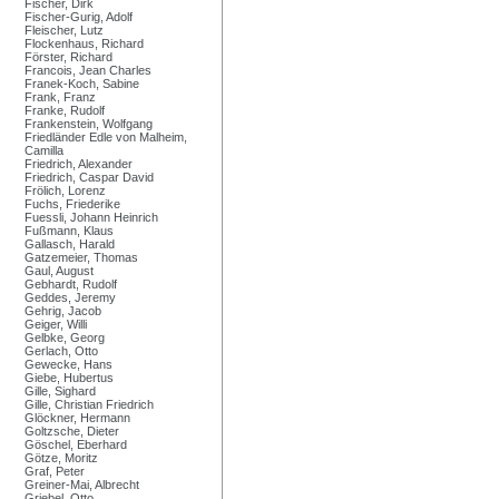
Fischer, Dirk
Fischer-Gurig, Adolf
Fleischer, Lutz
Flockenhaus, Richard
Förster, Richard
Francois, Jean Charles
Franek-Koch, Sabine
Frank, Franz
Franke, Rudolf
Frankenstein, Wolfgang
Friedländer Edle von Malheim,
Camilla
Friedrich, Alexander
Friedrich, Caspar David
Frölich, Lorenz
Fuchs, Friederike
Fuessli, Johann Heinrich
Fußmann, Klaus
Gallasch, Harald
Gatzemeier, Thomas
Gaul, August
Gebhardt, Rudolf
Geddes, Jeremy
Gehrig, Jacob
Geiger, Willi
Gelbke, Georg
Gerlach, Otto
Gewecke, Hans
Giebe, Hubertus
Gille, Sighard
Gille, Christian Friedrich
Glöckner, Hermann
Goltzsche, Dieter
Göschel, Eberhard
Götze, Moritz
Graf, Peter
Greiner-Mai, Albrecht
Griebel, Otto