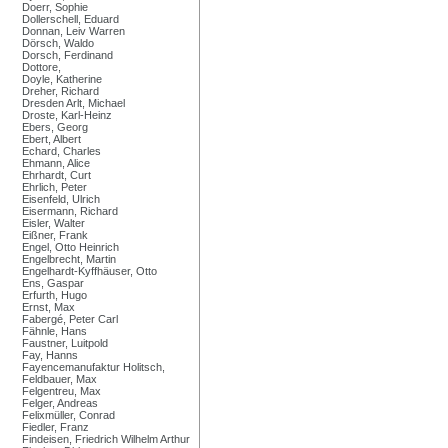
Doerr, Sophie
Dollerschell, Eduard
Donnan, Leiv Warren
Dörsch, Waldo
Dorsch, Ferdinand
Dottore,
Doyle, Katherine
Dreher, Richard
Dresden Arlt, Michael
Droste, Karl-Heinz
Ebers, Georg
Ebert, Albert
Echard, Charles
Ehmann, Alice
Ehrhardt, Curt
Ehrlich, Peter
Eisenfeld, Ulrich
Eisermann, Richard
Eisler, Walter
Eißner, Frank
Engel, Otto Heinrich
Engelbrecht, Martin
Engelhardt-Kyffhäuser, Otto
Ens, Gaspar
Erfurth, Hugo
Ernst, Max
Fabergé, Peter Carl
Fähnle, Hans
Faustner, Luitpold
Fay, Hanns
Fayencemanufaktur Holitsch,
Feldbauer, Max
Felgentreu, Max
Felger, Andreas
Felixmüller, Conrad
Fiedler, Franz
Findeisen, Friedrich Wilhelm Arthur