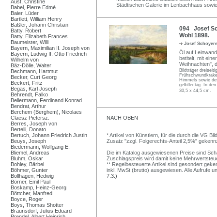
Aust, Christine
Städtischen Galerie im Lenbachhaus sowi
Babel, Pierre Edmé
Baier, Lüder
Bartlett, William Henry
Bäßler, Johann Christian
094 Josef Sc
Batty, Robert
Wohl 1898.
Batty, Elizabeth Frances
Baumeister, Willi
Josef Schoyer
Bayern, Maximilian II. Joseph von
Öl auf Leinwand.
Bayern, Ludwig II. Otto Friedrich
betitelt, mit e
Wilhelm von
Weihnachten", da
Bäz-Dölle, Walter
Bildträger dreisei
Bechmann, Hartmut
Frühschwundkrakel
Becker, Curt Georg
Himmels sowie des 
Beckert, Fritz
gelbfleckig. In d
Begas, Karl Joseph
30,5 x 44,5 cm.
Behrendt, Falko
Bellermann, Ferdinand Konrad
Bendrat, Arthur
Berchem (Berghem), Nicolaes
Claesz Pietersz.
NACH OBEN
Berres, Joseph von
Bertelli, Donato
Bertuch, Johann Friedrich Justin
* Artikel von Künstlern, für die durch die VG 
Beuys, Joseph
Zusatz "zzgl. Folgerechts-Anteil 2,5%" gekenn
Biedermann, Wolfgang E.
Bliemel, Andreas
Die im Katalog ausgewiesenen Preise sind Schätz
Bluhm, Oskar
Zuschlagspreis wird damit keine Mehrwertsteu
Bohley, Bärbel
** Regelbesteuerte Artikel sind gesondert geken
Böhmer, Gunter
inkl. MwSt (brutto) ausgewiesen. Alle Aufrufe 
Bollhagen, Hedwig
7.3.)
Börner, Emil Paul
Boskamp, Heinz-Georg
Böttcher, Manfred
Boyce, Roger
Boys, Thomas Shotter
Braunsdorf, Julius Eduard
Brendel, Albert Heinrich