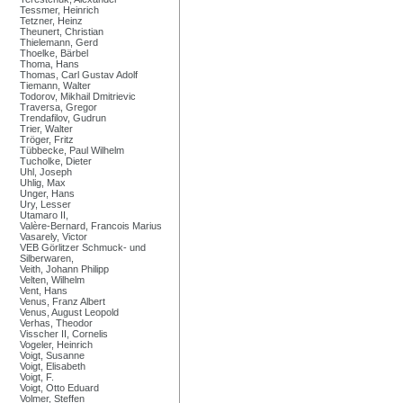
Tessmer, Heinrich
Tetzner, Heinz
Theunert, Christian
Thielemann, Gerd
Thoelke, Bärbel
Thoma, Hans
Thomas, Carl Gustav Adolf
Tiemann, Walter
Todorov, Mikhail Dmitrievic
Traversa, Gregor
Trendafilov, Gudrun
Trier, Walter
Tröger, Fritz
Tübbecke, Paul Wilhelm
Tucholke, Dieter
Uhl, Joseph
Uhlig, Max
Unger, Hans
Ury, Lesser
Utamaro II,
Valère-Bernard, Francois Marius
Vasarely, Victor
VEB Görlitzer Schmuck- und
Silberwaren,
Veith, Johann Philipp
Velten, Wilhelm
Vent, Hans
Venus, Franz Albert
Venus, August Leopold
Verhas, Theodor
Visscher II, Cornelis
Vogeler, Heinrich
Voigt, Susanne
Voigt, Elisabeth
Voigt, F.
Voigt, Otto Eduard
Volmer, Steffen