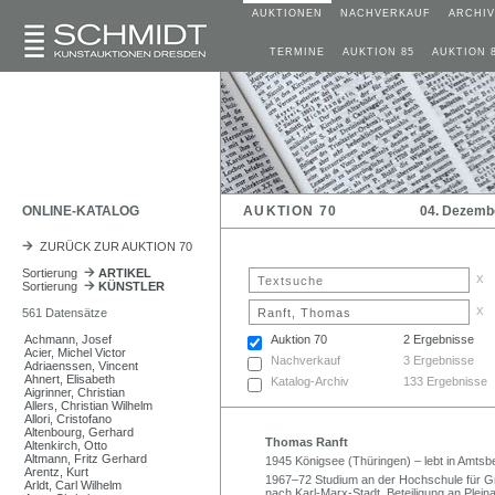
AUKTIONEN
NACHVERKAUF
ARCHIV
TERMINE
AUKTION 85
AUKTION 
ONLINE-KATALOG
AUKTION 70
04. Dezemb
ZURÜCK ZUR AUKTION 70
Sortierung
ARTIKEL
x
Sortierung
KÜNSTLER
x
561 Datensätze
Achmann, Josef
Auktion 70
2 Ergebnisse
Acier, Michel Victor
Nachverkauf
3 Ergebnisse
Adriaenssen, Vincent
Ahnert, Elisabeth
Katalog-Archiv
133 Ergebnisse
Aigrinner, Christian
Allers, Christian Wilhelm
Allori, Cristofano
Altenbourg, Gerhard
Thomas Ranft
Altenkirch, Otto
Altmann, Fritz Gerhard
1945 Königsee (Thüringen) – lebt in Amts
Arentz, Kurt
1967–72 Studium an der Hochschule für Gr
Arldt, Carl Wilhelm
nach Karl-Marx-Stadt. Beteiligung an Pleina