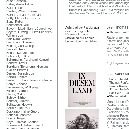
Aust, Christine
Vorstand der Galerie Oben und Gründungs
Babel, Pierre Edmé
Carlfriedrich Claus und Gerhardt Altenbou
Baier, Lüder
Kunst in Schneeberg. Seit 1993 Mitglied d
Bartlett, William Henry
des Vereins "Kunst für Chemnitz". 2003 er
Bäßler, Johann Christian
Batty, Elizabeth Frances
Batty, Robert
Baumeister, Willi
579 Thomas Ra
Bayern, Maximilian II. Joseph von
Bayern, Ludwig II. Otto Friedrich
Thomas Ranft
Wilhelm von
Radierungen auf 
Bäz-Dölle, Walter
"Ranft" und datie
Bechmann, Hartmut
bezeichnet "E / 
Becker, Curt Georg
WVZ Wenke 25 I
Beckert, Fritz
"Notiz" in Darstel
Begas, Karl Joseph
Pl. 22,5 x 18,7 cm
Behrendt, Falko
Bellermann, Ferdinand Konrad
Bendrat, Arthur
Zzgl. Folgerechts
Berchem (Berghem), Nicolaes
Claesz Pietersz.
Berres, Joseph von
663 Verschie
Bertelli, Donato
Rainer Herold
Bertuch, Johann Friedrich Justin
Thomas Ranft
Beuys, Joseph
Günter Richte
Biedermann, Wolfgang E.
Jürgen Schief
Bliemel, Andreas
Hans Vent
1934
Bluhm, Oskar
Werner Wittig
Bohley, Bärbel
Böhmer, Gunter
Verschiedene D
Bollhagen, Hedwig
Grafiken. Mit t
Börner, Emil Paul
Darstellung in Bl
Boskamp, Heinz-Georg
Exemplar "II /2
Böttcher, Manfred
originaler Papi
Boyce, Roger
Mit den Arbeiten
Boys, Thomas Shotter
a) Rainer Herold
Braunsdorf, Julius Eduard
b) Thomas Ranft
Brendel, Albert Heinrich