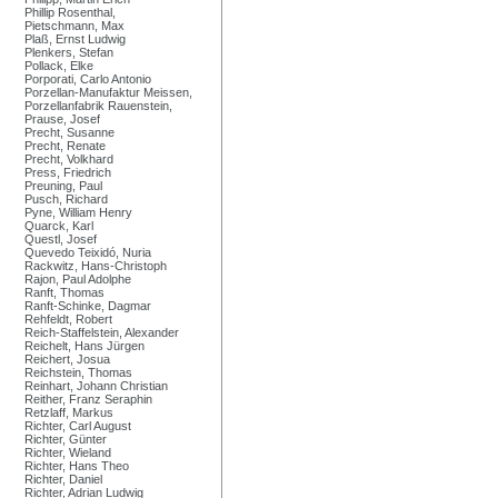
Phillip Rosenthal,
Pietschmann, Max
Plaß, Ernst Ludwig
Plenkers, Stefan
Pollack, Elke
Porporati, Carlo Antonio
Porzellan-Manufaktur Meissen,
Porzellanfabrik Rauenstein,
Prause, Josef
Precht, Susanne
Precht, Renate
Precht, Volkhard
Press, Friedrich
Preuning, Paul
Pusch, Richard
Pyne, William Henry
Quarck, Karl
Questl, Josef
Quevedo Teixidó, Nuria
Rackwitz, Hans-Christoph
Rajon, Paul Adolphe
Ranft, Thomas
Ranft-Schinke, Dagmar
Rehfeldt, Robert
Reich-Staffelstein, Alexander
Reichelt, Hans Jürgen
Reichert, Josua
Reichstein, Thomas
Reinhart, Johann Christian
Reither, Franz Seraphin
Retzlaff, Markus
Richter, Carl August
Richter, Günter
Richter, Wieland
Richter, Hans Theo
Richter, Daniel
Richter, Adrian Ludwig