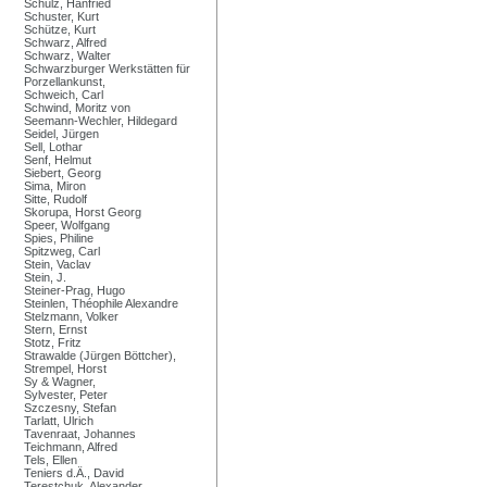
Schulz, Hanfried
Schuster, Kurt
Schütze, Kurt
Schwarz, Alfred
Schwarz, Walter
Schwarzburger Werkstätten für
Porzellankunst,
Schweich, Carl
Schwind, Moritz von
Seemann-Wechler, Hildegard
Seidel, Jürgen
Sell, Lothar
Senf, Helmut
Siebert, Georg
Sima, Miron
Sitte, Rudolf
Skorupa, Horst Georg
Speer, Wolfgang
Spies, Philine
Spitzweg, Carl
Stein, Vaclav
Stein, J.
Steiner-Prag, Hugo
Steinlen, Théophile Alexandre
Stelzmann, Volker
Stern, Ernst
Stotz, Fritz
Strawalde (Jürgen Böttcher),
Strempel, Horst
Sy & Wagner,
Sylvester, Peter
Szczesny, Stefan
Tarlatt, Ulrich
Tavenraat, Johannes
Teichmann, Alfred
Tels, Ellen
Teniers d.Ä., David
Terestchuk, Alexander