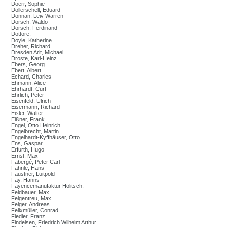
Doerr, Sophie
Dollerschell, Eduard
Donnan, Leiv Warren
Dörsch, Waldo
Dorsch, Ferdinand
Dottore,
Doyle, Katherine
Dreher, Richard
Dresden Arlt, Michael
Droste, Karl-Heinz
Ebers, Georg
Ebert, Albert
Echard, Charles
Ehmann, Alice
Ehrhardt, Curt
Ehrlich, Peter
Eisenfeld, Ulrich
Eisermann, Richard
Eisler, Walter
Eißner, Frank
Engel, Otto Heinrich
Engelbrecht, Martin
Engelhardt-Kyffhäuser, Otto
Ens, Gaspar
Erfurth, Hugo
Ernst, Max
Fabergé, Peter Carl
Fähnle, Hans
Faustner, Luitpold
Fay, Hanns
Fayencemanufaktur Holitsch,
Feldbauer, Max
Felgentreu, Max
Felger, Andreas
Felixmüller, Conrad
Fiedler, Franz
Findeisen, Friedrich Wilhelm Arthur