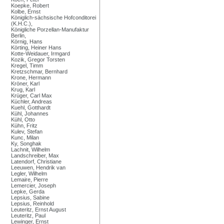
Koepke, Robert
Kolbe, Ernst
Königlich-sächsische Hofconditorei
(K.H.C.),
Königliche Porzellan-Manufaktur
Berlin,
Körnig, Hans
Körting, Heiner Hans
Kotte-Weidauer, Irmgard
Kozik, Gregor Torsten
Kregel, Timm
Kretzschmar, Bernhard
Krone, Hermann
Kröner, Karl
Krug, Karl
Krüger, Carl Max
Küchler, Andreas
Kuehl, Gotthardt
Kühl, Johannes
Kühl, Otto
Kühn, Fritz
Kulev, Stefan
Kunc, Milan
Ky, Songhak
Lachnit, Wilhelm
Landschreiber, Max
Latendorf, Christiane
Leeuwen, Hendrik van
Legler, Wilhelm
Lemaire, Pierre
Lemercier, Joseph
Lepke, Gerda
Lepsius, Sabine
Lepsius, Reinhold
Leuteritz, Ernst August
Leuteritz, Paul
Lewinger, Ernst