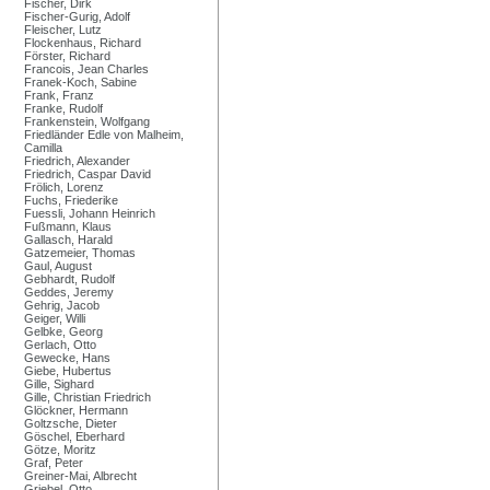
Fischer, Dirk
Fischer-Gurig, Adolf
Fleischer, Lutz
Flockenhaus, Richard
Förster, Richard
Francois, Jean Charles
Franek-Koch, Sabine
Frank, Franz
Franke, Rudolf
Frankenstein, Wolfgang
Friedländer Edle von Malheim,
Camilla
Friedrich, Alexander
Friedrich, Caspar David
Frölich, Lorenz
Fuchs, Friederike
Fuessli, Johann Heinrich
Fußmann, Klaus
Gallasch, Harald
Gatzemeier, Thomas
Gaul, August
Gebhardt, Rudolf
Geddes, Jeremy
Gehrig, Jacob
Geiger, Willi
Gelbke, Georg
Gerlach, Otto
Gewecke, Hans
Giebe, Hubertus
Gille, Sighard
Gille, Christian Friedrich
Glöckner, Hermann
Goltzsche, Dieter
Göschel, Eberhard
Götze, Moritz
Graf, Peter
Greiner-Mai, Albrecht
Griebel, Otto