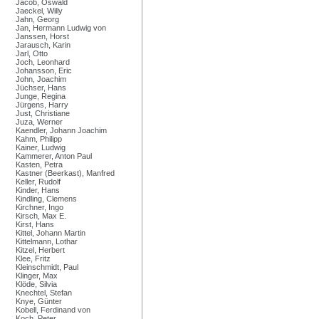
Jacob, Oswald
Jaeckel, Willy
Jahn, Georg
Jan, Hermann Ludwig von
Janssen, Horst
Jarausch, Karin
Jarl, Otto
Joch, Leonhard
Johansson, Eric
John, Joachim
Jüchser, Hans
Junge, Regina
Jürgens, Harry
Just, Christiane
Juza, Werner
Kaendler, Johann Joachim
Kahm, Philipp
Kainer, Ludwig
Kammerer, Anton Paul
Kasten, Petra
Kastner (Beerkast), Manfred
Keller, Rudolf
Kinder, Hans
Kindling, Clemens
Kirchner, Ingo
Kirsch, Max E.
Kirst, Hans
Kittel, Johann Martin
Kittelmann, Lothar
Kitzel, Herbert
Klee, Fritz
Kleinschmidt, Paul
Klinger, Max
Klöde, Silvia
Knechtel, Stefan
Knye, Günter
Kobell, Ferdinand von
Koch, Peter