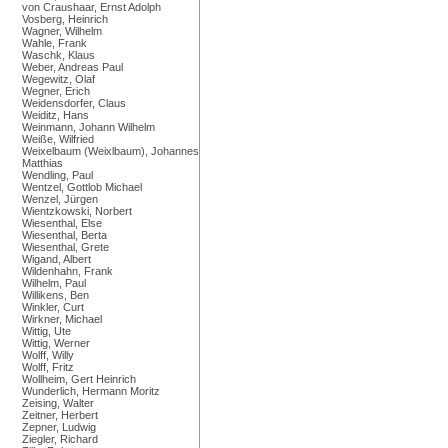
von Craushaar, Ernst Adolph
Vosberg, Heinrich
Wagner, Wilhelm
Wahle, Frank
Waschk, Klaus
Weber, Andreas Paul
Wegewitz, Olaf
Wegner, Erich
Weidensdorfer, Claus
Weiditz, Hans
Weinmann, Johann Wilhelm
Weiße, Wilfried
Weixelbaum (Weixlbaum), Johannes
Matthias
Wendling, Paul
Wentzel, Gottlob Michael
Wenzel, Jürgen
Wientzkowski, Norbert
Wiesenthal, Else
Wiesenthal, Berta
Wiesenthal, Grete
Wigand, Albert
Wildenhahn, Frank
Wilhelm, Paul
Willikens, Ben
Winkler, Curt
Wirkner, Michael
Wittig, Ute
Wittig, Werner
Wolff, Willy
Wolff, Fritz
Wollheim, Gert Heinrich
Wunderlich, Hermann Moritz
Zeising, Walter
Zeitner, Herbert
Zepner, Ludwig
Ziegler, Richard