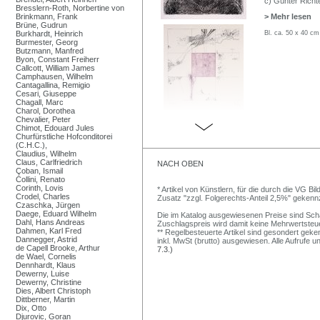
c) Günter Richt
Bresslern-Roth, Norbertine von
Brinkmann, Frank
> Mehr lesen
Brüne, Gudrun
Burkhardt, Heinrich
Bl. ca. 50 x 40 c
Burmester, Georg
Butzmann, Manfred
Byon, Constant Freiherr
Callcott, William James
Camphausen, Wilhelm
Cantagallina, Remigio
Cesari, Giuseppe
Chagall, Marc
Charol, Dorothea
Chevalier, Peter
Chimot, Edouard Jules
Churfürstliche Hofconditorei
(C.H.C.),
Claudius, Wilhelm
Claus, Carlfriedrich
NACH OBEN
Çoban, Ismail
Collini, Renato
Corinth, Lovis
* Artikel von Künstlern, für die durch die VG 
Crodel, Charles
Zusatz "zzgl. Folgerechts-Anteil 2,5%" gekenn
Czaschka, Jürgen
Daege, Eduard Wilhelm
Die im Katalog ausgewiesenen Preise sind Schätz
Dahl, Hans Andreas
Zuschlagspreis wird damit keine Mehrwertsteu
Dahmen, Karl Fred
** Regelbesteuerte Artikel sind gesondert geken
Dannegger, Astrid
inkl. MwSt (brutto) ausgewiesen. Alle Aufrufe 
de Capell Brooke, Arthur
7.3.)
de Wael, Cornelis
Dennhardt, Klaus
Dewerny, Luise
Dewerny, Christine
Dies, Albert Christoph
Dittberner, Martin
Dix, Otto
Djurovic, Goran