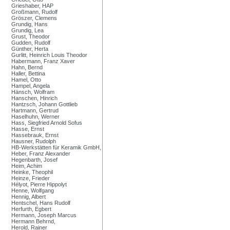
Grieshaber, HAP
Großmann, Rudolf
Gröszer, Clemens
Grundig, Hans
Grundig, Lea
Grust, Theodor
Gudden, Rudolf
Günther, Herta
Gurlitt, Heinrich Louis Theodor
Habermann, Franz Xaver
Hahn, Bernd
Haller, Bettina
Hamel, Otto
Hampel, Angela
Hänsch, Wolfram
Hanschen, Hinrich
Hantzsch, Johann Gottlieb
Hartmann, Gertrud
Haselhuhn, Werner
Hass, Siegfried Arnold Sofus
Hasse, Ernst
Hassebrauk, Ernst
Hausner, Rudolph
HB-Werkstätten für Keramik GmbH,
Heber, Franz Alexander
Hegenbarth, Josef
Heim, Achim
Heinke, Theophil
Heinze, Frieder
Hélyot, Pierre Hippolyt
Henne, Wolfgang
Hennig, Albert
Hentschel, Hans Rudolf
Herfurth, Egbert
Hermann, Joseph Marcus
Hermann Behrnd,
Herold, Rainer