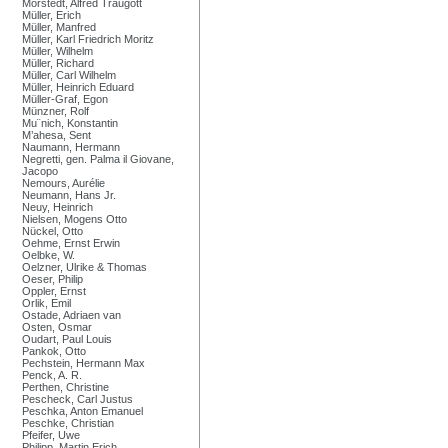
Mörstedt, Alfred Traugott
Müller, Erich
Müller, Manfred
Müller, Karl Friedrich Moritz
Müller, Wilhelm
Müller, Richard
Müller, Carl Wilhelm
Müller, Heinrich Eduard
Müller-Graf, Egon
Münzner, Rolf
Mu¨nich, Konstantin
M’ahesa, Sent
Naumann, Hermann
Negretti, gen. Palma il Giovane,
Jacopo
Nemours, Aurélie
Neumann, Hans Jr.
Neuy, Heinrich
Nielsen, Mogens Otto
Nückel, Otto
Oehme, Ernst Erwin
Oelbke, W.
Oelzner, Ulrike & Thomas
Oeser, Philip
Oppler, Ernst
Orlik, Emil
Ostade, Adriaen van
Osten, Osmar
Oudart, Paul Louis
Pankok, Otto
Pechstein, Hermann Max
Penck, A. R.
Perthen, Christine
Pescheck, Carl Justus
Peschka, Anton Emanuel
Peschke, Christian
Pfeifer, Uwe
Philipp, Martin Erich