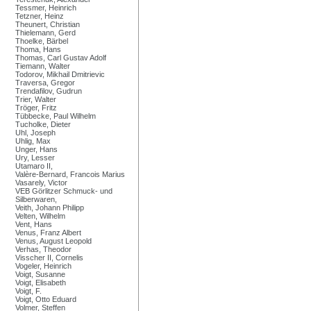
Tessmer, Heinrich
Tetzner, Heinz
Theunert, Christian
Thielemann, Gerd
Thoelke, Bärbel
Thoma, Hans
Thomas, Carl Gustav Adolf
Tiemann, Walter
Todorov, Mikhail Dmitrievic
Traversa, Gregor
Trendafilov, Gudrun
Trier, Walter
Tröger, Fritz
Tübbecke, Paul Wilhelm
Tucholke, Dieter
Uhl, Joseph
Uhlig, Max
Unger, Hans
Ury, Lesser
Utamaro II,
Valère-Bernard, Francois Marius
Vasarely, Victor
VEB Görlitzer Schmuck- und
Silberwaren,
Veith, Johann Philipp
Velten, Wilhelm
Vent, Hans
Venus, Franz Albert
Venus, August Leopold
Verhas, Theodor
Visscher II, Cornelis
Vogeler, Heinrich
Voigt, Susanne
Voigt, Elisabeth
Voigt, F.
Voigt, Otto Eduard
Volmer, Steffen