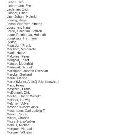
Lieber, Tom
Liebermann, Ernst
Lindenau, Erich
Lindner, Ulrich
Lips, Johann Heinrich
Loewig, Roger
Lohse-Wächtler, Elfriede
Looschen, Hans
Lorek, Christian Gottlieb
Lotter-Reichenau, Heinrich
Lungkwitz, Hermann
Lysipp,
Maasdorf, Frank
Macholz, Margarete
Mack, Heinz
Makolies, Peter
Mangold, Josef
Mansel, Mechthild
Manuwald, Rudolf
Marchand, Johann Christian
Marcks, Gerhard
Marini, Marino
Martz (Marc), Andréj Valerianowitsch
Marx, Franz
Masereel, Frans
McDonnell, Dirk
Mechau, Jacob Wilhelm
Meidner, Ludwig
Melchior, Volker
Messer, Wilhelm Alois
Messmann, Carl Ludwig F.
Meyer, Conrad
Michel, Charles
Mixsa, Hans-Volker
Möbius, Michael
Morgner, Michael
Morgner, Wilhelm