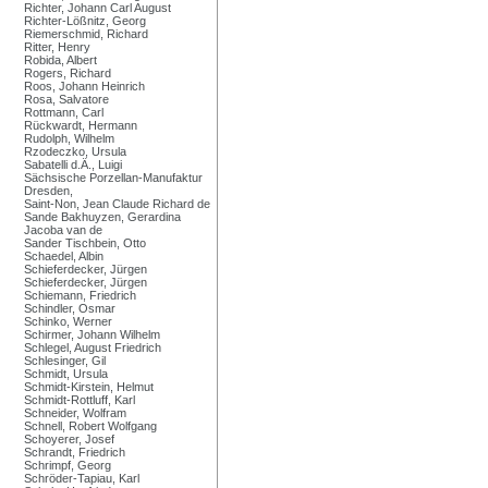
Richter, Johann Carl August
Richter-Lößnitz, Georg
Riemerschmid, Richard
Ritter, Henry
Robida, Albert
Rogers, Richard
Roos, Johann Heinrich
Rosa, Salvatore
Rottmann, Carl
Rückwardt, Hermann
Rudolph, Wilhelm
Rzodeczko, Ursula
Sabatelli d.Ä., Luigi
Sächsische Porzellan-Manufaktur
Dresden,
Saint-Non, Jean Claude Richard de
Sande Bakhuyzen, Gerardina
Jacoba van de
Sander Tischbein, Otto
Schaedel, Albin
Schieferdecker, Jürgen
Schieferdecker, Jürgen
Schiemann, Friedrich
Schindler, Osmar
Schinko, Werner
Schirmer, Johann Wilhelm
Schlegel, August Friedrich
Schlesinger, Gil
Schmidt, Ursula
Schmidt-Kirstein, Helmut
Schmidt-Rottluff, Karl
Schneider, Wolfram
Schnell, Robert Wolfgang
Schoyerer, Josef
Schrandt, Friedrich
Schrimpf, Georg
Schröder-Tapiau, Karl