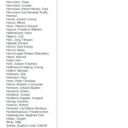
Herrmann, Peter
Herrmann, Gunter
Herrmann (Henri Héran), Paul
Herrmann (verheiratete Kraft),
Heidrun
Hertel, Johann Georg
Hesse, Alfred
Heyn, Heinrich Eduard
Heyser, Friedrich Wilhelm
Hildenbrand, Hans
Hilgers, Carl
Hinz, Jörg-Tilmann
Hippold, Erhard
Hirsch, Karl-Georg
Hirsch, Klaus
Hirschvogel (Robert Makolies),
Hitzer, Werner
Hofer, Karl
Hoff, Johann Friedrich
Hoffmann-Freiberg, Georg
Höflich, Michael
Hofmann, Veit
Hofmann, Paul
Holm, Peter Christian
Holzer-Defanti, Constantin
Homann, Johann Baptist
Homanns Erben,
Horlbeck, Günter
Horlbeck-Kappler, Irmgard
Hornig, Günther
Hudson, Robert
Hummel, Carl Maria Nikolaus
Hundertwasser, Friedensreich
Hüttengrund, Siegfried Otto
Hütter, Jürgen
Illmer, Willy
Isabey, Eugène Louis Gabriel