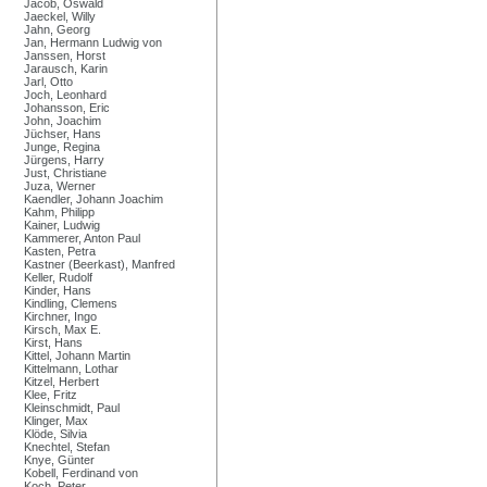
Jacob, Oswald
Jaeckel, Willy
Jahn, Georg
Jan, Hermann Ludwig von
Janssen, Horst
Jarausch, Karin
Jarl, Otto
Joch, Leonhard
Johansson, Eric
John, Joachim
Jüchser, Hans
Junge, Regina
Jürgens, Harry
Just, Christiane
Juza, Werner
Kaendler, Johann Joachim
Kahm, Philipp
Kainer, Ludwig
Kammerer, Anton Paul
Kasten, Petra
Kastner (Beerkast), Manfred
Keller, Rudolf
Kinder, Hans
Kindling, Clemens
Kirchner, Ingo
Kirsch, Max E.
Kirst, Hans
Kittel, Johann Martin
Kittelmann, Lothar
Kitzel, Herbert
Klee, Fritz
Kleinschmidt, Paul
Klinger, Max
Klöde, Silvia
Knechtel, Stefan
Knye, Günter
Kobell, Ferdinand von
Koch, Peter