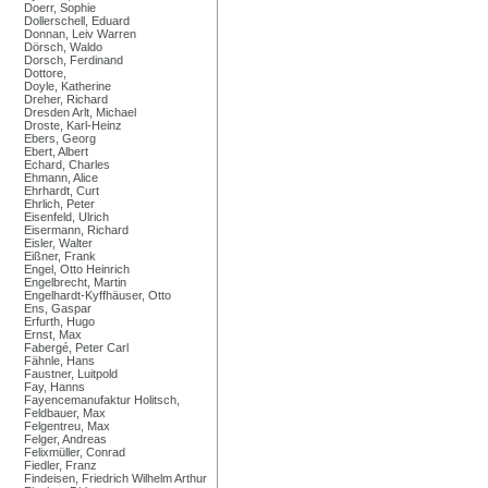
Doerr, Sophie
Dollerschell, Eduard
Donnan, Leiv Warren
Dörsch, Waldo
Dorsch, Ferdinand
Dottore,
Doyle, Katherine
Dreher, Richard
Dresden Arlt, Michael
Droste, Karl-Heinz
Ebers, Georg
Ebert, Albert
Echard, Charles
Ehmann, Alice
Ehrhardt, Curt
Ehrlich, Peter
Eisenfeld, Ulrich
Eisermann, Richard
Eisler, Walter
Eißner, Frank
Engel, Otto Heinrich
Engelbrecht, Martin
Engelhardt-Kyffhäuser, Otto
Ens, Gaspar
Erfurth, Hugo
Ernst, Max
Fabergé, Peter Carl
Fähnle, Hans
Faustner, Luitpold
Fay, Hanns
Fayencemanufaktur Holitsch,
Feldbauer, Max
Felgentreu, Max
Felger, Andreas
Felixmüller, Conrad
Fiedler, Franz
Findeisen, Friedrich Wilhelm Arthur