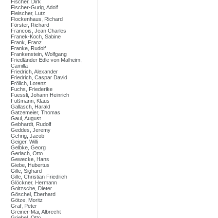
Fischer, Dirk
Fischer-Gurig, Adolf
Fleischer, Lutz
Flockenhaus, Richard
Förster, Richard
Francois, Jean Charles
Franek-Koch, Sabine
Frank, Franz
Franke, Rudolf
Frankenstein, Wolfgang
Friedländer Edle von Malheim,
Camilla
Friedrich, Alexander
Friedrich, Caspar David
Frölich, Lorenz
Fuchs, Friederike
Fuessli, Johann Heinrich
Fußmann, Klaus
Gallasch, Harald
Gatzemeier, Thomas
Gaul, August
Gebhardt, Rudolf
Geddes, Jeremy
Gehrig, Jacob
Geiger, Willi
Gelbke, Georg
Gerlach, Otto
Gewecke, Hans
Giebe, Hubertus
Gille, Sighard
Gille, Christian Friedrich
Glöckner, Hermann
Goltzsche, Dieter
Göschel, Eberhard
Götze, Moritz
Graf, Peter
Greiner-Mai, Albrecht
Griebel, Otto