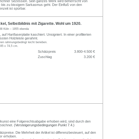
Münchner Sezession. Sein ganzes Werk wird beherrscht von
die bis zu bissigem Sarkasmus geht. Der Einfluß von den
zeit ist spürbar.
el, Selbstbildnis mit Zigarette. Wohl um 1920.
88 Köln – 1955 ebenda
 auf Hartfaserplatte kaschiert. Unsigniert. In einer profilierten
sten Holzleiste gerahmt.
hen rahmungsbedingt leicht berieben.
 85 x 74,5 cm.
Schätzpreis
3.800-4.500 €
Zuschlag
3.200 €
Bildkunst eine Folgerechtsabgabe erhoben wird, sind durch den
zeichnet.
(Versteigerungsbedingungen Punkt 7.4.)
preise. Die Mehrheit der Artikel ist differenzbesteuert, auf den
er erhoben.