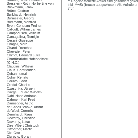
** Regelbesteuerte Artikel sind gesondert geken
Bresslern-Roth, Norbertine von
inkl. MwSt (brutto) ausgewiesen. Alle Aufrufe 
Brinkmann, Frank
7.3.)
Brüne, Gudrun
Burkhardt, Heinrich
Burmester, Georg
Butzmann, Manfred
Byon, Constant Freiherr
Callcott, William James
Camphausen, Wilhelm
Cantagallina, Remigio
Cesari, Giuseppe
Chagall, Marc
Charol, Dorothea
Chevalier, Peter
Chimot, Edouard Jules
Churfürstliche Hofconditorei
(C.H.C.),
Claudius, Wilhelm
Claus, Carlfriedrich
Çoban, Ismail
Collini, Renato
Corinth, Lovis
Crodel, Charles
Czaschka, Jürgen
Daege, Eduard Wilhelm
Dahl, Hans Andreas
Dahmen, Karl Fred
Dannegger, Astrid
de Capell Brooke, Arthur
de Wael, Cornelis
Dennhardt, Klaus
Dewerny, Christine
Dewerny, Luise
Dies, Albert Christoph
Dittberner, Martin
Dix, Otto
Djurovic, Goran