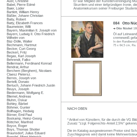
Aust, Christine
Er war Mitglied der Künstlervereinigung 
Babel, Pierre Edmé
Skurrilem und einer tiefgründigen Ironie, 
Baier, Lüder
Anatomiekursen seiner Freiburger Studenten
Bartlett, William Henry
Bäßler, Johann Christian
Batty, Robert
Batty, Elizabeth Frances
084 Otto Nück
Baumeister, Willi
Otto Nückel
18
Bayern, Maximilian II. Joseph von
Bayern, Ludwig II. Otto Friedrich
Öl auf Leinwand,
Wilhelm von
cremeweiß gefas
Bäz-Dölle, Walter
In den Randbereic
Bechmann, Hartmut
75 x 64,5 cm, Ra.
Becker, Curt Georg
Beckert, Fritz
Begas, Karl Joseph
Behrendt, Falko
Bellermann, Ferdinand Konrad
Bendrat, Arthur
Berchem (Berghem), Nicolaes
Claesz Pietersz.
Berres, Joseph von
Bertelli, Donato
Bertuch, Johann Friedrich Justin
Beuys, Joseph
Biedermann, Wolfgang E.
Bliemel, Andreas
Bluhm, Oskar
Bohley, Bärbel
Böhmer, Gunter
NACH OBEN
Bollhagen, Hedwig
Börner, Emil Paul
Boskamp, Heinz-Georg
* Artikel von Künstlern, für die durch die VG 
Böttcher, Manfred
Zusatz "zzgl. Folgerechts-Anteil 2,5%" gekenn
Boyce, Roger
Boys, Thomas Shotter
Die im Katalog ausgewiesenen Preise sind Schätz
Braunsdorf, Julius Eduard
Zuschlagspreis wird damit keine Mehrwertsteu
Brendel, Albert Heinrich