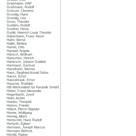
Grieshaber, HAP
Großmann, Rudolf
Gröszer, Clemens
Grundig, Hans
Grundig, Lea
Grust, Theodor
Gudden, Rudolf
Günther, Herta
Gurlitt, Heinrich Louis Theodor
Habermann, Franz Xaver
Hahn, Bernd
Haller, Bettina
Hamel, Otto
Hampel, Angela
Hänsch, Wolfram
Hanschen, Hinrich
Hantzsch, Johann Gottlieb
Hartmann, Gertrud
Haselhuhn, Werner
Hass, Siegfried Arnold Sofus
Hasse, Ernst
Hassebrauk, Ernst
Hausner, Rudolph
HB-Werkstätten für Keramik GmbH,
Heber, Franz Alexander
Hegenbarth, Josef
Heim, Achim
Heinke, Theophil
Heinze, Frieder
Hélyot, Pierre Hippolyt
Henne, Wolfgang
Hennig, Albert
Hentschel, Hans Rudolf
Herfurth, Egbert
Hermann, Joseph Marcus
Hermann Behrnd,
Herold, Rainer