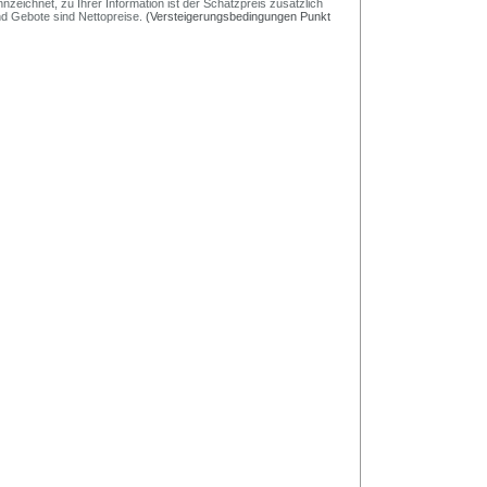
nzeichnet, zu Ihrer Information ist der Schätzpreis zusätzlich
und Gebote sind Nettopreise.
(Versteigerungsbedingungen Punkt