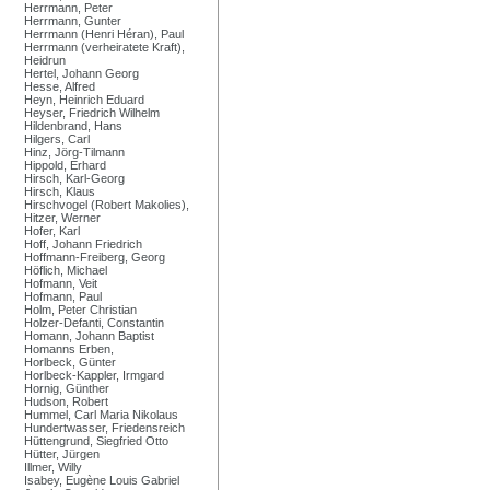
Herrmann, Peter
Herrmann, Gunter
Herrmann (Henri Héran), Paul
Herrmann (verheiratete Kraft),
Heidrun
Hertel, Johann Georg
Hesse, Alfred
Heyn, Heinrich Eduard
Heyser, Friedrich Wilhelm
Hildenbrand, Hans
Hilgers, Carl
Hinz, Jörg-Tilmann
Hippold, Erhard
Hirsch, Karl-Georg
Hirsch, Klaus
Hirschvogel (Robert Makolies),
Hitzer, Werner
Hofer, Karl
Hoff, Johann Friedrich
Hoffmann-Freiberg, Georg
Höflich, Michael
Hofmann, Veit
Hofmann, Paul
Holm, Peter Christian
Holzer-Defanti, Constantin
Homann, Johann Baptist
Homanns Erben,
Horlbeck, Günter
Horlbeck-Kappler, Irmgard
Hornig, Günther
Hudson, Robert
Hummel, Carl Maria Nikolaus
Hundertwasser, Friedensreich
Hüttengrund, Siegfried Otto
Hütter, Jürgen
Illmer, Willy
Isabey, Eugène Louis Gabriel