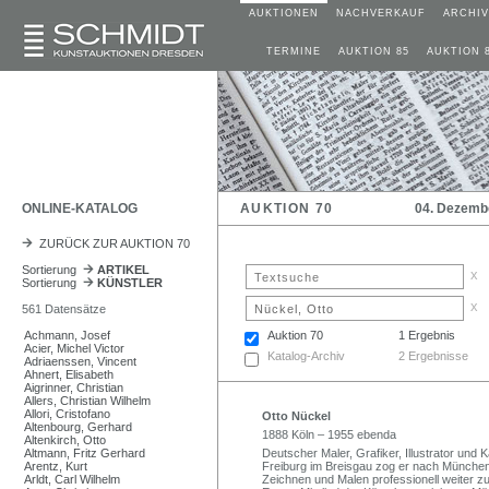
AUKTIONEN
NACHVERKAUF
ARCHIV
TERMINE
AUKTION 85
AUKTION 
ONLINE-KATALOG
AUKTION 70
04. Dezemb
ZURÜCK ZUR AUKTION 70
Sortierung
ARTIKEL
x
Sortierung
KÜNSTLER
x
561 Datensätze
Achmann, Josef
Auktion 70
1 Ergebnis
Acier, Michel Victor
Katalog-Archiv
2 Ergebnisse
Adriaenssen, Vincent
Ahnert, Elisabeth
Aigrinner, Christian
Allers, Christian Wilhelm
Allori, Cristofano
Otto Nückel
Altenbourg, Gerhard
1888 Köln – 1955 ebenda
Altenkirch, Otto
Altmann, Fritz Gerhard
Deutscher Maler, Grafiker, Illustrator und
Arentz, Kurt
Freiburg im Breisgau zog er nach München
Arldt, Carl Wilhelm
Zeichnen und Malen professionell weiter zu