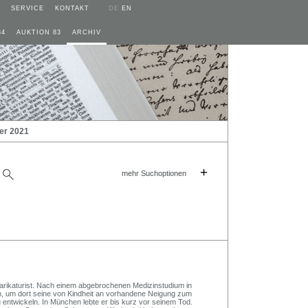
SERVICE
KONTAKT
DE
EN
84
AUKTION 83
ARCHIV
er 2021
+
mehr Suchoptionen
 Karikaturist. Nach einem abgebrochenen Medizinstudium in
, um dort seine von Kindheit an vorhandene Neigung zum
 entwickeln. In München lebte er bis kurz vor seinem Tod.