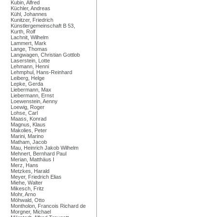
Kubin, Alfred
Küchler, Andreas
Kühl, Johannes
Kunitzer, Friedrich
Künstlergemeinschaft B 53,
Kurth, Rolf
Lachnit, Wilhelm
Lammert, Mark
Lange, Thomas
Langwagen, Christian Gottlob
Laserstein, Lotte
Lehmann, Henni
Lehmphul, Hans-Reinhard
Leiberg, Helge
Lepke, Gerda
Liebermann, Max
Liebermann, Ernst
Loewenstein, Aenny
Loewig, Roger
Lohse, Carl
Maass, Konrad
Magnus, Klaus
Makolies, Peter
Marini, Marino
Matham, Jacob
Mau, Heinrich Jakob Wilhelm
Mehnert, Bernhard Paul
Merian, Matthäus I
Merz, Hans
Metzkes, Harald
Meyer, Friedrich Elias
Miehe, Walter
Mikesch, Fritz
Mohr, Arno
Möhwald, Otto
Montholon, Francois Richard de
Morgner, Michael