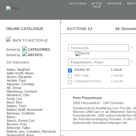
AUCTIONS
AFTER
ARCHIVE
SERV
SALE
ONLINE-CATALOGUE
AUCTION 42
06. Dezemb
BACK TO AUCTION 42
x
Sorted by
CATEGORIES
Sorted by
ARTISTS
x
326 Datensätze
Adam, Siegfried
Auction 42
1 result
Adler-Krafft, Maria
After Sale
2 results
Ahnert, Elisabeth
Aichele, Paul
Catalogue Archive
3 results
Aigrinner, Christian
Alt, Otmar
Altenbourg, Gerhard
Altenkirch, Otto
Peter Pöppelmann
Arndt, Leo
Bach, Else
1866 Harsewinkel – 1947 Dresden
Balden, Theo
Handwerkliche Ausbildung zum Tischler, Ste
Balden-Wolff, Annemarie
Münster.1890 kam er als Mitarbeiter Bern
Bammes, Gottfried
Kunstakademie, 1906 außerordentliches Mi
Batuz,
der Künstlervereinigung Dresden. In den 1
Bauch, Georg Curt
bedeutenden Kunstausstellungen teil.
Beckert, Fritz
Behrendt, Falko
Bellotto, gen. Canaletto, Bernardo
Benkendorff, Anna