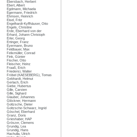
Ebersbach, Herbert
Ebert, Albert
Egdmann, Michaela
Egermann, Friedrich
Ehmsen, Heinrich
Eisel, Fritz
Engelhardt-Kyffhäuser, Otto
Engels, Christine
Erde, Eberhard von der
Erhard, Johann Christoph
Erler, Georg
Ertinger, Franz
Eyermann, Bruno
Feldbauer, Max
Felixmüller, Conrad
Fink, Günter
Fischer, Otto
Fleischer, Heinz
Fraaß, Erich
Friederici, Walter
Fröbel (KAESEBERG), Tomas
Gebhardt, Helmut
Gerlach, Erich
Giebe, Hubertus
Gille, Carsten
Gille, Sighard
Glauber, Johannes
Glöckner, Hermann
Goltzsche, Dieter
Goltzsche-Schwarz, Ingrid
Göschel, Eberhard
Granz, Doris
Grieshaber, HAP
Gröszer, Clemens
Grundig, Lea
Grundig, Hans
Hachulla, Ulrich