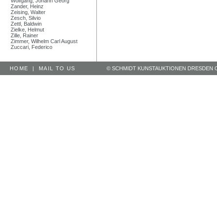
Wolfgang, Johann Georg
Zander, Heinz
Zeising, Walter
Zesch, Silvio
Zettl, Baldwin
Zielke, Helmut
Zille, Rainer
Zimmer, Wilhelm Carl August
Zuccari, Federico
HOME
|
MAIL TO US
© SCHMIDT KUNSTAUKTIONEN DRESDEN