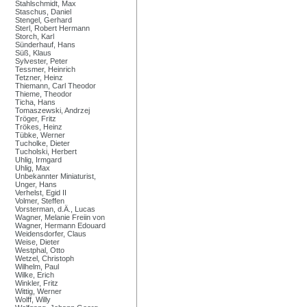
Stahlschmidt, Max
Staschus, Daniel
Stengel, Gerhard
Sterl, Robert Hermann
Storch, Karl
Sünderhauf, Hans
Süß, Klaus
Sylvester, Peter
Tessmer, Heinrich
Tetzner, Heinz
Thiemann, Carl Theodor
Thieme, Theodor
Ticha, Hans
Tomaszewski, Andrzej
Tröger, Fritz
Trökes, Heinz
Tübke, Werner
Tucholke, Dieter
Tucholski, Herbert
Uhlig, Irmgard
Uhlig, Max
Unbekannter Miniaturist,
Unger, Hans
Verhelst, Egid II
Volmer, Steffen
Vorsterman, d.Ä., Lucas
Wagner, Melanie Freiin von
Wagner, Hermann Edouard
Weidensdorfer, Claus
Weise, Dieter
Westphal, Otto
Wetzel, Christoph
Wilhelm, Paul
Wilke, Erich
Winkler, Fritz
Wittig, Werner
Wolff, Willy