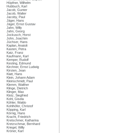
Höpfner, Wilhelm
Hubbuch, Karl
Jacob, Gunter
Jacob, Walter
Jacoby, Paul
Jäger, Hans
Jäger, Ernst Gustav
Jahn, Willy
Jahn, Georg
Jockusch, Horst
John, Joachim
Jüchser, Hans
Kaplan, Anatoli
Kasten, Petra
Katz, Franz
Kaufmann, Karl
Kemper, Rudolf
Kesting, Edmund
Kirchner, Ernst Ludwig
Kirsten, Jean
Klatt, Hans
Klein, Johann Adam
Kleinschmidt, Paul
Klemm, Walther
Klinge, Dietrich
Klinger, Max
Klotz, Siegfried
Kohl, Gisela
Köhler, Waldo
Kohlhöfer, Christof
Köpping, Karl
Körnig, Hans
Kracht, Friedrich
Kretschmer, Katharina
Kretzschmar, Bernhard
Kriegel, Willy
Kröner, Karl