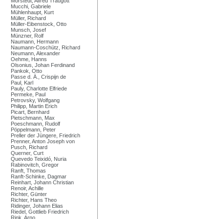
Mörstedt, Alfred Traugott
Mucchi, Gabriele
Mühlenhaupt, Kurt
Müller, Richard
Müller-Eibenstock, Otto
Munsch, Josef
Münzner, Rolf
Naumann, Hermann
Naumann-Coschütz, Richard
Neumann, Alexander
Oehme, Hanns
Olsonius, Johan Ferdinand
Pankok, Otto
Passe d. Ä., Crispijn de
Paul, Karl
Pauly, Charlotte Elfriede
Permeke, Paul
Petrovsky, Wolfgang
Philipp, Martin Erich
Picart, Bernhard
Pietschmann, Max
Poeschmann, Rudolf
Pöppelmann, Peter
Preller der Jüngere, Friedrich
Prenner, Anton Joseph von
Pusch, Richard
Querner, Curt
Quevedo Teixidó, Nuria
Rabinovitch, Gregor
Ranft, Thomas
Ranft-Schinke, Dagmar
Reinhart, Johann Christian
Renoir, Achille
Richter, Günter
Richter, Hans Theo
Ridinger, Johann Elias
Riedel, Gottlieb Friedrich
Rink, Arno