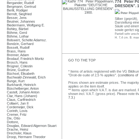
774 Peter P
Bergander, Rudolf
DRESDEN". 1
Bergmann, Gertrud
Berlit, Rüdiger
Peter Pöpp
Berndt, Siegfried
Besser, Jens
Silber (geprüft)
Beutner, Johannes
Darstellung ein
Biedermann, Wolfgang E.
Säule und einem
Bohley, Bärbel
sowie geritzt sig
Böhme, Gerd
Partiell sehr unsch
Böhme, Lothar
H. 7,4 cm. B. max
Bolswert, Schelte Adamsz.
Bondzin, Gerhard
Bosselt, Rudolf
Brass, Hans
Brenner, Adam
Brodauf, Friedrich Moritz
GO TO THE TOP
Brosch, Hans
Brügner, Cölestin
Brüne, Gudrun
* Items of artists registered with the VG Bildku
Büchsel, Elisabeth
"Droit-de-suite of 2,5 % applies".
(conditions of
Buchwald-Zinnwald, Erich
Bunge, Kurt
Prices shown are estimate prices. The majority
Burkhardt, Heinrich
applies on the item itself.
Büschelberger, Anton
** Items upon which V.A.T. is due are marked. F
Castell, Johann Anton
shown incl. V.A.T. (gross price). Please note tha
Clar, Hans (Johann)
7.3.)
Claus, Carlfriedrich
Collaert, Jan II
Cordemeijer, Dick
Corinth, Lovis
Cremer, Fritz
Dix, Otto
Dottore,
Douglas, Edward Algernon Stuart
Drache, Heinz
Drechsler, Klaus
Droop, Hermann Theodor