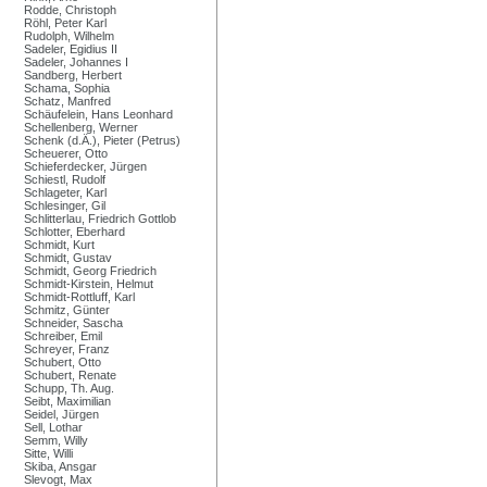
Rodde, Christoph
Röhl, Peter Karl
Rudolph, Wilhelm
Sadeler, Egidius II
Sadeler, Johannes I
Sandberg, Herbert
Schama, Sophia
Schatz, Manfred
Schäufelein, Hans Leonhard
Schellenberg, Werner
Schenk (d.Ä.), Pieter (Petrus)
Scheuerer, Otto
Schieferdecker, Jürgen
Schiestl, Rudolf
Schlageter, Karl
Schlesinger, Gil
Schlitterlau, Friedrich Gottlob
Schlotter, Eberhard
Schmidt, Kurt
Schmidt, Gustav
Schmidt, Georg Friedrich
Schmidt-Kirstein, Helmut
Schmidt-Rottluff, Karl
Schmitz, Günter
Schneider, Sascha
Schreiber, Emil
Schreyer, Franz
Schubert, Otto
Schubert, Renate
Schupp, Th. Aug.
Seibt, Maximilian
Seidel, Jürgen
Sell, Lothar
Semm, Willy
Sitte, Willi
Skiba, Ansgar
Slevogt, Max