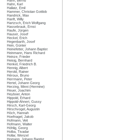
Hahn, Bernd
Hahn, Karl
Hallatz, Emil
Hammer, Christian Gottlob
Handrick, Max
Hanft, Willy
Hartzsch, Erich Wolfgang
Hassebrauk, Ernst
Haufe, Jürgen
Hauser, Josef
Heckel, Erich
Hegenbarth, Josef
Hein, Günter
Heinefetter, Johann Baptist
Heinmann, Hans Richard
Heinze, Frieder
Heisig, Bernhard
Henkel, Friedrich B.
Hennig, Albert
Herold, Rainer
Héroux, Bruno
Herrmann, Peter
Hertel, Johann Georg
Herzing, Minni (Hermine)
Heuer, Joachim
Heyboer, Anton
Hippold, Erhard
Hippold-Ahnert, Gussy
Hirsch, Karl-Georg
Hirschvogel, Augustin
Höch, Hannah
Hoefnagel, Jakob
Hofmann, Veit
Hofmann, Walter
Höhlig, Georg
Holba, Tivadar
Hollar, Wenzel
Homann, Johann Baptist