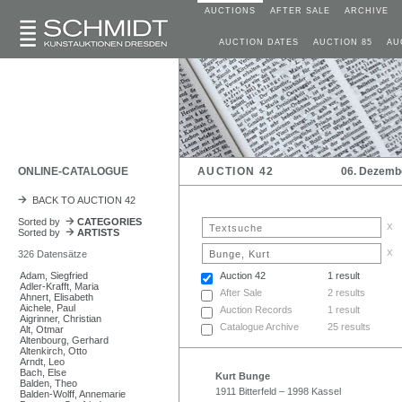
AUCTIONS
AFTER SALE
ARCHIVE
AUCTION DATES
AUCTION 85
AU
ONLINE-CATALOGUE
AUCTION 42
06. Dezemb
BACK TO AUCTION 42
Sorted by
CATEGORIES
x
Sorted by
ARTISTS
x
326 Datensätze
Adam, Siegfried
Auction 42
1 result
Adler-Krafft, Maria
After Sale
2 results
Ahnert, Elisabeth
Aichele, Paul
Auction Records
1 result
Aigrinner, Christian
Catalogue Archive
25 results
Alt, Otmar
Altenbourg, Gerhard
Altenkirch, Otto
Arndt, Leo
Bach, Else
Kurt Bunge
Balden, Theo
1911 Bitterfeld – 1998 Kassel
Balden-Wolff, Annemarie