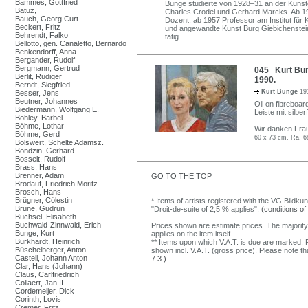
Bammes, Gottfried
Bunge studierte von 1928–31 an der Kunst
Batuz,
Charles Crodel und Gerhard Marcks. Ab 19
Bauch, Georg Curt
Dozent, ab 1957 Professor am Institut für 
Beckert, Fritz
und angewandte Kunst Burg Giebichenstein i
Behrendt, Falko
tätig.
Bellotto, gen. Canaletto, Bernardo
Benkendorff, Anna
Bergander, Rudolf
Bergmann, Gertrud
045 Kurt Bung
Berlit, Rüdiger
1990.
Berndt, Siegfried
Kurt Bunge
19
Besser, Jens
Beutner, Johannes
Oil on fibreboard
Biedermann, Wolfgang E.
Leiste mit silbe
Bohley, Bärbel
Böhme, Lothar
Wir danken Frau 
Böhme, Gerd
60 x 73 cm, Ra. 6
Bolswert, Schelte Adamsz.
Bondzin, Gerhard
Bosselt, Rudolf
Brass, Hans
Brenner, Adam
GO TO THE TOP
Brodauf, Friedrich Moritz
Brosch, Hans
Brügner, Cölestin
* Items of artists registered with the VG Bildku
Brüne, Gudrun
"Droit-de-suite of 2,5 % applies".
(conditions of
Büchsel, Elisabeth
Buchwald-Zinnwald, Erich
Prices shown are estimate prices. The majority
Bunge, Kurt
applies on the item itself.
Burkhardt, Heinrich
** Items upon which V.A.T. is due are marked. F
Büschelberger, Anton
shown incl. V.A.T. (gross price). Please note tha
Castell, Johann Anton
7.3.)
Clar, Hans (Johann)
Claus, Carlfriedrich
Collaert, Jan II
Cordemeijer, Dick
Corinth, Lovis
Cremer, Fritz