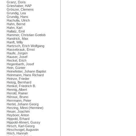
Granz, Doris
Grieshaber, HAP
Gröszer, Clemens
Grundig, Lea
Grundig, Hans
Hachulla, Ulrich
Hahn, Bernd
Hahn, Karl
Hallatz, Emil
Hammer, Christian Gottlob
Handrick, Max
Hanft, Willy
Hartzsch, Erich Wolfgang
Hassebrauk, Ernst
Haufe, Jürgen
Hauser, Josef
Heckel, Erich
Hegenbarth, Josef
Hein, Günter
Heinefetter, Johann Baptist
Heinmann, Hans Richard
Heinze, Frieder
Heisig, Bernhard
Henkel, Friedrich B.
Hennig, Albert
Herold, Rainer
Héroux, Bruno
Herrmann, Peter
Hertel, Johann Georg
Herzing, Minni (Hermine)
Heuer, Joachim
Heyboer, Anton
Hippold, Erhard
Hippold-Ahnert, Gussy
Hirsch, Karl-Georg
Hirschvogel, Augustin
Höch, Hannah