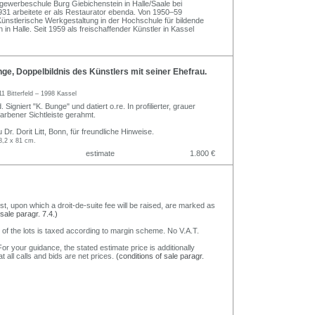
gewerbeschule Burg Giebichenstein in Halle/Saale bei
31 arbeitete er als Restaurator ebenda. Von 1950–59
Künstlerische Werkgestaltung in der Hochschule für bildende
n Halle. Seit 1959 als freischaffender Künstler in Kassel
e, Doppelbildnis des Künstlers mit seiner Ehefrau.
11 Bitterfeld – 1998 Kassel
. Signiert "K. Bunge" und datiert o.re. In profilierter, grauer
rfarbener Sichtleiste gerahmt.
Dr. Dorit Litt, Bonn, für freundliche Hinweise.
8,2 x 81 cm.
estimate
1.800 €
nst, upon which a droit-de-suite fee will be raised, are marked as
 sale paragr. 7.4.)
 of the lots is taxed according to margin scheme. No V.A.T.
or your guidance, the stated estimate price is additionally
t all calls and bids are net prices.
(conditions of sale paragr.