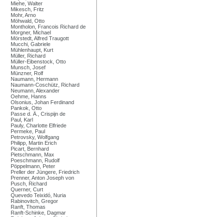
Miehe, Walter
Mikesch, Fritz
Mohr, Arno
Möhwald, Otto
Montholon, Francois Richard de
Morgner, Michael
Mörstedt, Alfred Traugott
Mucchi, Gabriele
Mühlenhaupt, Kurt
Müller, Richard
Müller-Eibenstock, Otto
Munsch, Josef
Münzner, Rolf
Naumann, Hermann
Naumann-Coschütz, Richard
Neumann, Alexander
Oehme, Hanns
Olsonius, Johan Ferdinand
Pankok, Otto
Passe d. Ä., Crispijn de
Paul, Karl
Pauly, Charlotte Elfriede
Permeke, Paul
Petrovsky, Wolfgang
Philipp, Martin Erich
Picart, Bernhard
Pietschmann, Max
Poeschmann, Rudolf
Pöppelmann, Peter
Preller der Jüngere, Friedrich
Prenner, Anton Joseph von
Pusch, Richard
Querner, Curt
Quevedo Teixidó, Nuria
Rabinovitch, Gregor
Ranft, Thomas
Ranft-Schinke, Dagmar