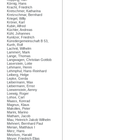
Körnig, Hans
Kracht, Friedrich
Kretschmer, Katharina
Kretzschmar, Bernhard
Kriegel, Willy
Kröner, Karl
Kubin, Alfred
Küchler, Andreas
Kühl, Johannes
Kunitzer, Friedrich
Künstlergemeinschaft B 53,
Kurth, Rolf
Lachnit, Wilhelm
Lammert, Mark
Lange, Thomas
Langwagen, Christian Gottlob
Laserstein, Lotte
Lehmann, Henni
Lehmphul, Hans-Reinhard
Leiberg, Helge
Lepke, Gerda
Liebermann, Max
Liebermann, Ernst
Loewenstein, Aenny
Loewig, Roger
Lohse, Carl
Maass, Konrad
Magnus, Klaus
Makolies, Peter
Marini, Marino
Matham, Jacob
Mau, Heinrich Jakob Wilhelm
Mehnert, Bernhard Paul
Merian, Matthäus I
Merz, Hans
Metzkes, Harald
Meyer, Friedrich Elias