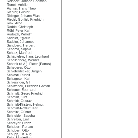
Reinhart, Johann Christian
Renoir, Achille
Richter, Hans Theo
Richter, Günter
Ridinger, Johann Elias
Riedel, Gottlieb Friedrich
Rink, Arno
Rodde, Christoph
Röhl, Peter Karl
Rudolph, Wilhelm
Sadeler, Egidius II
Sadeler, Johannes I
Sandberg, Herbert
Schama, Sophia
Schatz, Manfred
Schäufelein, Hans Leonhard
Schellenberg, Werner
Schenk (d.Ä.), Pieter (Petrus)
Scheuerer, Otto
Schieferdecker, Jürgen
Schiestl, Rudolf
Schlageter, Karl
Schlesinger, Gil
Schlitterlau, Friedrich Gottlob
Schlotter, Eberhard
Schmidt, Georg Friedrich
Schmidt, Kurt
Schmidt, Gustav
Schmidt-Kirstein, Helmut
Schmidt-Rottluff, Karl
Schmitz, Günter
Schneider, Sascha
Schreiber, Emil
Schreyer, Franz
Schubert, Renate
Schubert, Otto
Schupp, Th. Aug.
Seibt, Maximilian