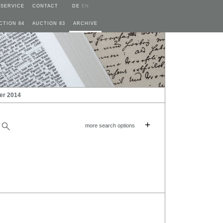
SERVICE
CONTACT
DE
EN
CTION 84
AUCTION 83
ARCHIVE
er 2014
+
more search options