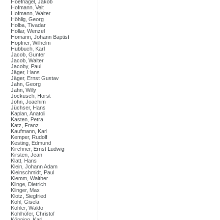
Hoefnagel, Jakob
Hofmann, Veit
Hofmann, Walter
Höhlig, Georg
Holba, Tivadar
Hollar, Wenzel
Homann, Johann Baptist
Höpfner, Wilhelm
Hubbuch, Karl
Jacob, Gunter
Jacob, Walter
Jacoby, Paul
Jäger, Hans
Jäger, Ernst Gustav
Jahn, Georg
Jahn, Willy
Jockusch, Horst
John, Joachim
Jüchser, Hans
Kaplan, Anatoli
Kasten, Petra
Katz, Franz
Kaufmann, Karl
Kemper, Rudolf
Kesting, Edmund
Kirchner, Ernst Ludwig
Kirsten, Jean
Klatt, Hans
Klein, Johann Adam
Kleinschmidt, Paul
Klemm, Walther
Klinge, Dietrich
Klinger, Max
Klotz, Siegfried
Kohl, Gisela
Köhler, Waldo
Kohlhöfer, Christof
Köpping, Karl