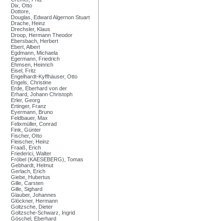
Dix, Otto
Dottore,
Douglas, Edward Algernon Stuart
Drache, Heinz
Drechsler, Klaus
Droop, Hermann Theodor
Ebersbach, Herbert
Ebert, Albert
Egdmann, Michaela
Egermann, Friedrich
Ehmsen, Heinrich
Eisel, Fritz
Engelhardt-Kyffhäuser, Otto
Engels, Christine
Erde, Eberhard von der
Erhard, Johann Christoph
Erler, Georg
Ertinger, Franz
Eyermann, Bruno
Feldbauer, Max
Felixmüller, Conrad
Fink, Günter
Fischer, Otto
Fleischer, Heinz
Fraaß, Erich
Friederici, Walter
Fröbel (KAESEBERG), Tomas
Gebhardt, Helmut
Gerlach, Erich
Giebe, Hubertus
Gille, Carsten
Gille, Sighard
Glauber, Johannes
Glöckner, Hermann
Goltzsche, Dieter
Goltzsche-Schwarz, Ingrid
Göschel, Eberhard