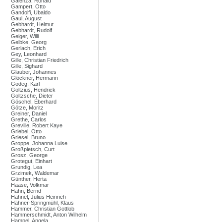
Galenza, Ronald
Gampert, Otto
Gandolfi, Ubaldo
Gaul, August
Gebhardt, Helmut
Gebhardt, Rudolf
Geiger, Willi
Gelbke, Georg
Gerlach, Erich
Gey, Leonhard
Gille, Christian Friedrich
Gille, Sighard
Glauber, Johannes
Glöckner, Hermann
Godeg, Karl
Goltzius, Hendrick
Goltzsche, Dieter
Göschel, Eberhard
Götze, Moritz
Greiner, Daniel
Grethe, Carlos
Greville, Robert Kaye
Griebel, Otto
Griesel, Bruno
Groppe, Johanna Luise
Großpietsch, Curt
Grosz, George
Grotegut, Einhart
Grundig, Lea
Grzimek, Waldemar
Günther, Herta
Haase, Volkmar
Hahn, Bernd
Hähnel, Julius Heinrich
Hähner-Springmühl, Klaus
Hammer, Christian Gottlob
Hammerschmidt, Anton Wilhelm
Hampel, Angela