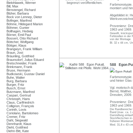
Bielohlawek, Werner
Farbmonotypie. 
Bill, Max
montiert und hi
Birnstengel, Richard
Blüher, Barbara
Abgebildet in: H
Bock von Lennep, Dieter
Werkverzeichnis
Bofinger, Manfred
Böhme, Hildegard Marion
Provenienz: Dre
Böhmer, Gunter
1963 und 1969.
Bollhagen, Hedwig
Gewellt, knickspur
Börner, Emil Paul
Fehlstellen in der
Bossert, Otto Richard
von der Montage.
Böttcher, Wolfgang
Bl. 32 x 44 cm, U
Böttger, Klaus
Brangwyn, Frank William
Braun, Jost
Bräunling, Gottfried
Braunsdorf, Julius Eduard
Bretschneider, Frank
588 Egon Puka
Brinkmann, Frank
Bruse, Hermann
Egon Pukall
Budkowski, Gustav Daniel
Farbmonotypie. 
Buhe, Walter
und hinter Glas
Burg, Barbara
Burger, Fritz
Vgl. motivisch 
Busch, Ernst
Bernd, Walther,
Butzmann, Manfred
Dresden, 2009. 
Caspari, Gertrud
Christoph, Hans
Provenienz: Dre
Claus, Carlfriedrich
1963 und 1969.
Collignon, François
Corinth, Lovis
Die Randbereiche l
Rand (max. ca. 1 cm
Coriolano, Bartolomeo
Darstellung einlau
Cremer, Fritz
Stockfleckchen in
Dahl, Siegwald
früheren Montierun
Dennhardt, Klaus
Med. 31,8 x 43 cm
Diehl, Gottfried
Diehn-Bitt, Kate