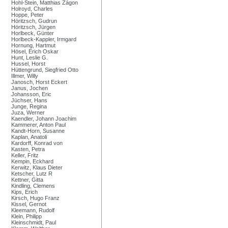
Hohl-Stein, Matthias Zágon
Holroyd, Charles
Hoppe, Peter
Höritzsch, Gudrun
Höritzsch, Jürgen
Horlbeck, Günter
Horlbeck-Kappler, Irmgard
Hornung, Hartmut
Hösel, Erich Oskar
Hunt, Leslie G.
Hussel, Horst
Hüttengrund, Siegfried Otto
Illmer, Willy
Janosch, Horst Eckert
Janus, Jochen
Johansson, Eric
Jüchser, Hans
Junge, Regina
Juza, Werner
Kaendler, Johann Joachim
Kammerer, Anton Paul
Kandt-Horn, Susanne
Kaplan, Anatoli
Kardorff, Konrad von
Kasten, Petra
Keller, Fritz
Kempin, Eckhard
Kerwitz, Klaus Dieter
Ketscher, Lutz R
Kettner, Gitta
Kindling, Clemens
Kips, Erich
Kirsch, Hugo Franz
Kissel, Gernot
Kleemann, Rudolf
Klein, Philipp
Kleinschmidt, Paul