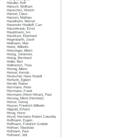
Händler, Rolf
Hänsch, Wolfram
Hanschen, Hinrich
Hänsel, Claus
Hansen, Mathias
Haselhuhn, Werner
Hasenohr-Hoelloff, Curt
Hassebrauk, Ernst
Hauptmann, Ivo
Havekost, Eberhard
Hegenbarth, Josef
Heilmann, Max
Heine, Wilhelm
Heinzinger, Albert
Heisig, Johannes
Heisig, Bernhard
Heller, Bert
Hellmerich, Theo
Hennig, Albert
Hensel, Kerstin
Hentschel, Hans Rudolf
Herfurth, Egbert
Herold, Rainer
Herrmann, Peter
Herrmann, Frank
Herrmann (Henri Héran), Paul
Herzing, Minni (Hermine)
Hesse, Georg
Heyser, Friedrich Wilhelm
Hippold, Erhard
Hirsig, Horst
Hirzel, Hermann Robert Catumby
Hoffmann, Eugen
Hoffmann, Friedrich Gottlob
Hofman, Vlastislav
Hofmann, Paul
Hofmann, Veit