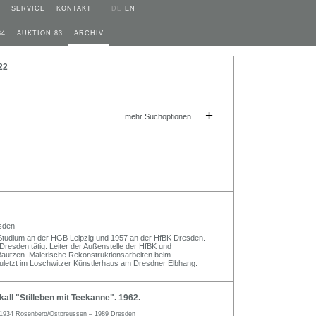
SERVICE
KONTAKT
DE
EN
84
AUKTION 83
ARCHIV
22
+
mehr Suchoptionen
sden
 Studium an der HGB Leipzig und 1957 an der HfBK Dresden.
Dresden tätig. Leiter der Außenstelle der HfBK und
 Bautzen. Malerische Rekonstruktionsarbeiten beim
uletzt im Loschwitzer Künstlerhaus am Dresdner Elbhang.
ll "Stilleben mit Teekanne". 1962.
1934 Rosenberg/Ostpreussen – 1989 Dresden