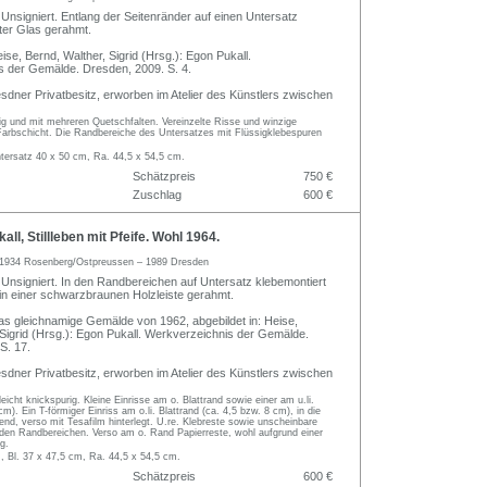
Unsigniert. Entlang der Seitenränder auf einen Untersatz
nter Glas gerahmt.
eise, Bernd, Walther, Sigrid (Hrsg.): Egon Pukall.
 der Gemälde. Dresden, 2009. S. 4.
sdner Privatbesitz, erworben im Atelier des Künstlers zwischen
ig und mit mehreren Quetschfalten. Vereinzelte Risse und winzige
 Farbschicht. Die Randbereiche des Untersatzes mit Flüssigklebespuren
ntersatz 40 x 50 cm, Ra. 44,5 x 54,5 cm.
Schätzpreis
750 €
Zuschlag
600 €
ll, Stillleben mit Pfeife. Wohl 1964.
1934 Rosenberg/Ostpreussen – 1989 Dresden
Unsigniert. In den Randbereichen auf Untersatz klebemontiert
 in einer schwarzbraunen Holzleiste gerahmt.
das gleichnamige Gemälde von 1962, abgebildet in: Heise,
 Sigrid (Hrsg.): Egon Pukall. Werkverzeichnis der Gemälde.
S. 17.
sdner Privatbesitz, erworben im Atelier des Künstlers zwischen
eicht knickspurig. Kleine Einrisse am o. Blattrand sowie einer am u.li.
). Ein T-förmiger Einriss am o.li. Blattrand (ca. 4,5 bzw. 8 cm), in die
fend, verso mit Tesafilm hinterlegt. U.re. Klebreste sowie unscheinbare
 den Randbereichen. Verso am o. Rand Papierreste, wohl aufgrund einer
g.
, Bl. 37 x 47,5 cm, Ra. 44,5 x 54,5 cm.
Schätzpreis
600 €