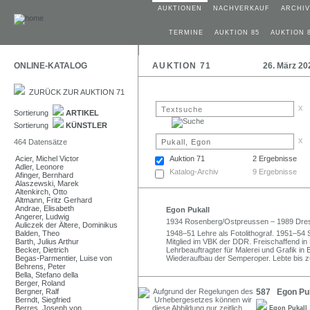
AUKTIONEN
NACHVERKAUF
ARCHIV
TERMINE
AUKTION 85
AUKTION 
ONLINE-KATALOG
AUKTION 71
26. März 20
ZURÜCK ZUR AUKTION 71
x
Sortierung
ARTIKEL
Sortierung
KÜNSTLER
x
464 Datensätze
Acier, Michel Victor
Auktion 71
2 Ergebnisse
Adler, Leonore
Katalog-Archiv
9 Ergebnisse
Afinger, Bernhard
Alaszewski, Marek
Altenkirch, Otto
Altmann, Fritz Gerhard
Andrae, Elisabeth
Egon Pukall
Angerer, Ludwig
1934 Rosenberg/Ostpreussen – 1989 Dre
Auliczek der Ältere, Dominikus
Balden, Theo
1948–51 Lehre als Fotolithograf. 1951–54
Barth, Julius Arthur
Mitglied im VBK der DDR. Freischaffend in 
Becker, Dietrich
Lehrbeauftragter für Malerei und Grafik in
Begas-Parmentier, Luise von
Wiederaufbau der Semperoper. Lebte bis z
Behrens, Peter
Bella, Stefano della
Berger, Roland
Bergner, Ralf
587 Egon Puka
Berndt, Siegfried
Berres, Joseph von
Egon Pukall