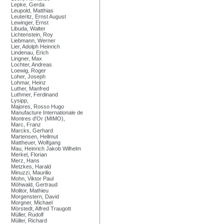
Lepke, Gerda
Leupold, Matthias
Leuteritz, Ernst August
Lewinger, Ernst
Libuda, Walter
Lichtenstein, Roy
Liebmann, Werner
Lier, Adolph Heinrich
Lindenau, Erich
Lingner, Max
Lochter, Andreas
Loewig, Roger
Loher, Joseph
Lohmar, Heinz
Luther, Manfred
Luthmer, Ferdinand
Lysipp,
Majores, Rosso Hugo
Manufacture Internationale de
Montres d'Or (MIMO),
Marc, Franz
Marcks, Gerhard
Martensen, Hellmut
Mattheuer, Wolfgang
Mau, Heinrich Jakob Wilhelm
Merkel, Florian
Merz, Hans
Metzkes, Harald
Minuzzi, Maurilio
Mohn, Viktor Paul
Möhwald, Gertraud
Molitor, Mathieu
Morgenstern, David
Morgner, Michael
Mörstedt, Alfred Traugott
Müller, Rudolf
Müller, Richard