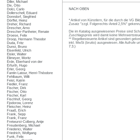
Diller, Michael
Dix, Otto
NACH OBEN
Dolci, Carlo
Dollerschell, Eduard
Donndorf, Siegfried
* Artikel von Künstlern, für die durch die VG 
Dörffel, Heinz
Zusatz "zzgl. Folgerechts-Anteil 2,5%" gekenn
Dreher, Richard
Drescher, Arno
Die im Katalog ausgewiesenen Preise sind Schätz
Drescher-Partheter, Renate
Zuschlagspreis wird damit keine Mehrwertsteu
Droese, Felix
** Regelbesteuerte Artikel sind gesondert geken
Droop, Hermann Theodor
inkl. MwSt (brutto) ausgewiesen. Alle Aufrufe 
Duda, Fritz
7.3.)
Dunst, Bruno
Eisenfeld, Ulrich
Eisler, Walter
Elimeyer, Moritz
Erde, Eberhard von der
Erfurth, Hugo
Erler, Georg
Fantin-Latour, Henri-Théodore
Fehlbaum, Willi
Feist, Katrin
Fiedler, Franz
Fischer, Dirk
Fischer, Otto
Fischer, Karl
Fischhof, Georg
Fjodorow, Lorenz
Fleischer, Heinz
Fraaß, Erich
Frank, Sepp
Frank, Franz
Fretwurst-Colberg, Antje
Freudenberg, Michael
Friederici, Walter
Friedrich, Wolfgang
Funk, Felix