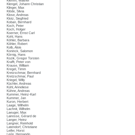
Klemm, Walther
Klengel, Johann Christian
Klinger, Max
Klöde, Silvia
Klose, Andreas
Klotz, Siegfried
Koban, Bernhard
Koch, Peter
Koch, Holger
Koerner, Ernst Carl
Kohl, Hans
Köhler, Barbara
Köhler, Robert
Kolb, Alois
Koninck, Salomon
Körnig, Hans
Kozik, Gregor Torsten
Krafft, Peter von
Krause, William
Kregel, Timm
Kretzschmar, Bernhard
Kretzschmar, Paul
Kriegel, Willy
Küchler, Andreas
Kühl, Anneliese
Kühne, Andreas
Kummer, Heinz-Karl
Kummer, Jan
Kuron, Herbert
Laage, Wilhelm
Lachnit, Wilhelm
Laeuger, Max
Lairesse, Gérard de
Langer, Heinz
Langner, Reinhold
Latendorf, Christiane
Leifer, Horst
León, Hernando