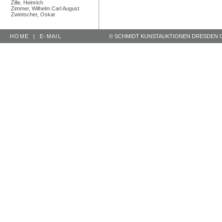
Zille, Heinrich
Zimmer, Wilhelm Carl August
Zwintscher, Oskar
HOME
|
E-MAIL
© SCHMIDT KUNSTAUKTIONEN DRESDEN