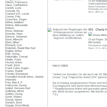
Öl auf Malpappe. 
Citterio, Francesco
Untersatzkarton
Claus, Carlfriedrich
Kleine Fehlstellen
Corinth, Lovis
lichtrandig und sto
Cossaar, Ko
28,4 x 38,9 cm.
Cranach d.Ä., Lucas
Cremer, Fritz
Czaschka, Jürgen
Defner, Adalbert
Detkos, Aleksander
Dottore,
051 Charly H
Dress, Andreas
Dressler, Hans
Charly Hähn
Driesch, Johannes
Dürer, Albrecht
Öl auf Papier. S
Ebert, Albert
Blei betitelt.
Ehrhardt, Curt
Passepartout ange
Enderlein, Ewald Max Karl
Darst. 37,2 x 46 c
English, Arthur
Erler, Georg
Felixmüller, Conrad
Fiedler, Franz
Fischer, Arthur
Fraaß, Erich
NACH OBEN
Frank-Colon, Eugen
Franke, Rudolf
Frémiet, Emmanuel
* Artikel von Künstlern, für die durch die VG 
Freundlich Kosnik-Kloss, Jeanne
Zusatz "zzgl. Folgerechts-Anteil 2,5%" gekenn
(Hannah)
Frey, Max A. P.
Die im Katalog ausgewiesenen Preise sind Schätz
Frietzsche, Georg
Zuschlagspreis wird damit keine Mehrwertsteu
Geibel, Hermann Karl
** Regelbesteuerte Artikel sind gesondert geken
Gelbhaar, Alfred
inkl. MwSt (brutto) ausgewiesen. Alle Aufrufe 
Gelbke, Georg
7.3.)
Genin, Robert
Georgi, Hanns
Gerlach, Erich
Geyger, Ernst Moritz