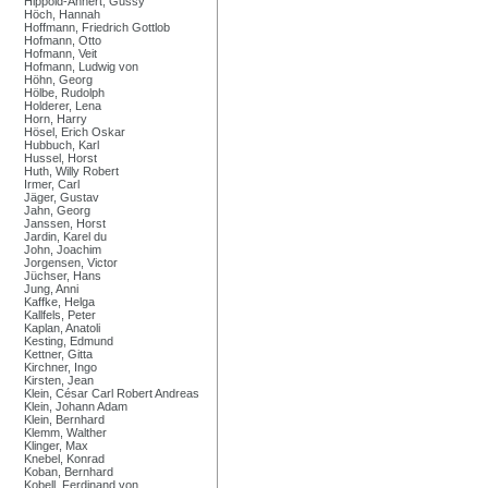
Hippold-Ahnert, Gussy
Höch, Hannah
Hoffmann, Friedrich Gottlob
Hofmann, Otto
Hofmann, Veit
Hofmann, Ludwig von
Höhn, Georg
Hölbe, Rudolph
Holderer, Lena
Horn, Harry
Hösel, Erich Oskar
Hubbuch, Karl
Hussel, Horst
Huth, Willy Robert
Irmer, Carl
Jäger, Gustav
Jahn, Georg
Janssen, Horst
Jardin, Karel du
John, Joachim
Jorgensen, Victor
Jüchser, Hans
Jung, Anni
Kaffke, Helga
Kallfels, Peter
Kaplan, Anatoli
Kesting, Edmund
Kettner, Gitta
Kirchner, Ingo
Kirsten, Jean
Klein, César Carl Robert Andreas
Klein, Johann Adam
Klein, Bernhard
Klemm, Walther
Klinger, Max
Knebel, Konrad
Koban, Bernhard
Kobell, Ferdinand von