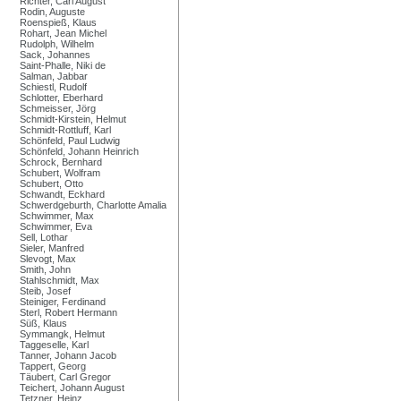
Richter, Carl August
Rodin, Auguste
Roenspieß, Klaus
Rohart, Jean Michel
Rudolph, Wilhelm
Sack, Johannes
Saint-Phalle, Niki de
Salman, Jabbar
Schiestl, Rudolf
Schlotter, Eberhard
Schmeisser, Jörg
Schmidt-Kirstein, Helmut
Schmidt-Rottluff, Karl
Schönfeld, Paul Ludwig
Schönfeld, Johann Heinrich
Schrock, Bernhard
Schubert, Wolfram
Schubert, Otto
Schwandt, Eckhard
Schwerdgeburth, Charlotte Amalia
Schwimmer, Max
Schwimmer, Eva
Sell, Lothar
Sieler, Manfred
Slevogt, Max
Smith, John
Stahlschmidt, Max
Steib, Josef
Steiniger, Ferdinand
Sterl, Robert Hermann
Süß, Klaus
Symmangk, Helmut
Taggeselle, Karl
Tanner, Johann Jacob
Tappert, Georg
Täubert, Carl Gregor
Teichert, Johann August
Tetzner, Heinz