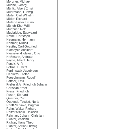
Morgner, Michael
Muche, Georg
Mühlig, Albert Ernst
Muhrmann, Ludwig
Müller, Carl Wilhelm
Müller, Richard
Müller-Linow, Bruno
Münch-Khe, Willli
Münzner, Rolf
Muybridge, Eadweard
Nathe, Christoph
Naumann, Hermann
Nehmer, Rudolf
Nestler, Carl Gottfried
Niemeyer, Adelbert
Niemeyer-Holstein, Otto
Noßmann, Andreas
Payne, Albert Henry
Penck, A. R.
Petras, Hubert
Petri, Isaak Jacob von
Plenkers, Stefan
Poeschmann, Rudolf
Pottner, Emil
Preller d.Ä., Friedrich Johann
Christian Ernst
Press, Friedrich
Pusch, Richard
Querner, Curt
Quevedo Teixidó, Nuria
Ranft-Schinke, Dagmar
Rehn, Walter Richard
Reifferscheid, Heinrich
Reinhart, Johann Christian
Richter, Wieland
Richter, Hans Theo
Richter, Adrian Ludwig