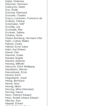
Giebe, Hubertus
Glöckner, Hermann
Goltzsche, Dieter
Gos, Émile
Göschel, Eberhard
Gosselin, Charles
Goya y Lucientes, Francisco de
Gräbner, Ottokar
Grieshaber, HAP
Grundig, Lea
Grunwald, Rita
Grzimek, Sabina
Günther, Herta
Haase-Ilsenburg, Hermann Otto
Hahn, Colmar Walter
Hähnel, Charly
Hähnel, Ernst Julius
Halm, Karl Robert
Hamel, Otto
Hammer, Guido
Hampel, Angela
Hanske, Andreas
Harsing, Wilhelm
Hartzsch, Erich Wolfgang
Haselhuhn, Werner
Hassebrauk, Ernst
Heckel, Erich
Hegenbarth, Josef
Heisig, Bernhard
Henne, Artur
Hennig, Albert
Herzing, Minni (Hermine)
Herzing, Hanns
Heyn, Heinrich Eduard
Heyn, Rudolf Johann Eduard
Hilscher, Kurt
Hippold, Erhard