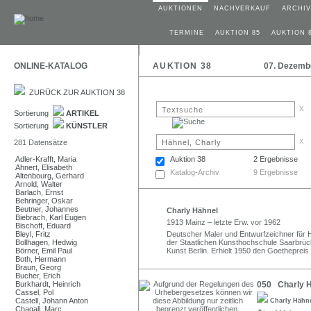
AUKTIONEN
NACHVERKAUF
ARCHIV
TERMINE
AUKTION 85
AUKTION 
ONLINE-KATALOG
AUKTION 38
07. Dezemb
ZURÜCK ZUR AUKTION 38
x
Sortierung
ARTIKEL
Sortierung
KÜNSTLER
x
281 Datensätze
Adler-Krafft, Maria
Auktion 38
2 Ergebnisse
Ahnert, Elisabeth
Katalog-Archiv
9 Ergebnisse
Altenbourg, Gerhard
Arnold, Walter
Barlach, Ernst
Behringer, Oskar
Beutner, Johannes
Charly Hähnel
Biebrach, Karl Eugen
1913 Mainz – letzte Erw. vor 1962
Bischoff, Eduard
Bleyl, Fritz
Deutscher Maler und Entwurfzeichner für H
Bollhagen, Hedwig
der Staatlichen Kunsthochschule Saarbrüc
Börner, Emil Paul
Kunst Berlin. Erhielt 1950 den Goethepreis 
Both, Hermann
Braun, Georg
Bucher, Erich
Burkhardt, Heinrich
050 Charly H
Cassel, Pol
Castell, Johann Anton
Charly Hähn
Chagall, Marc