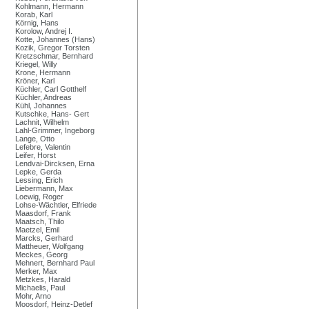
Kohlmann, Hermann
Korab, Karl
Körnig, Hans
Korolow, Andrej I.
Kotte, Johannes (Hans)
Kozik, Gregor Torsten
Kretzschmar, Bernhard
Kriegel, Willy
Krone, Hermann
Kröner, Karl
Küchler, Carl Gotthelf
Küchler, Andreas
Kühl, Johannes
Kutschke, Hans- Gert
Lachnit, Wilhelm
Lahl-Grimmer, Ingeborg
Lange, Otto
Lefebre, Valentin
Leifer, Horst
Lendvai-Dircksen, Erna
Lepke, Gerda
Lessing, Erich
Liebermann, Max
Loewig, Roger
Lohse-Wächtler, Elfriede
Maasdorf, Frank
Maatsch, Thilo
Maetzel, Emil
Marcks, Gerhard
Mattheuer, Wolfgang
Meckes, Georg
Mehnert, Bernhard Paul
Merker, Max
Metzkes, Harald
Michaelis, Paul
Mohr, Arno
Moosdorf, Heinz-Detlef