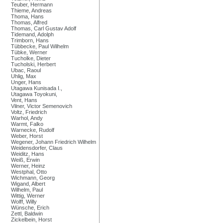
Teuber, Hermann
Thieme, Andreas
Thoma, Hans
Thomas, Alfred
Thomas, Carl Gustav Adolf
Tidemand, Adolph
Trimborn, Hans
Tübbecke, Paul Wilhelm
Tübke, Werner
Tucholke, Dieter
Tucholski, Herbert
Ubac, Raoul
Uhlig, Max
Unger, Hans
Utagawa Kunisada I.,
Utagawa Toyokuni,
Vent, Hans
Vilner, Victor Semenovich
Voltz, Friedrich
Warhol, Andy
Warmt, Falko
Warnecke, Rudolf
Weber, Horst
Wegener, Johann Friedrich Wilhelm
Weidensdorfer, Claus
Weiditz, Hans
Weiß, Erwin
Werner, Heinz
Westphal, Otto
Wichmann, Georg
Wigand, Albert
Wilhelm, Paul
Wittig, Werner
Wolff, Willy
Wünsche, Erich
Zettl, Baldwin
Zickelbein, Horst