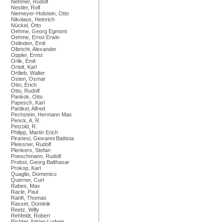
Nehmer, Rudolf
Nestler, Rolf
Niemeyer-Holstein, Otto
Nikolaus, Heinrich
Nückel, Otto
Oehme, Georg Egmont
Oehme, Ernst Erwin
Oelinden, Emil
Olbricht, Alexander
Oppler, Ernst
Orlik, Emil
Ortelt, Karl
Ortlieb, Walter
Osten, Osmar
Otto, Erich
Otto, Rudolf
Pankok, Otto
Papesch, Karl
Partikel, Alfred
Pechstein, Hermann Max
Penck, A. R.
Petzold, R.
Philipp, Martin Erich
Piranesi, Giovanni Battista
Pleissner, Rudolf
Plenkers, Stefan
Poeschmann, Rudolf
Probst, Georg Balthasar
Prokop, Karl
Quaglio, Domenico
Querner, Curt
Rabes, Max
Racle, Paul
Ranft, Thomas
Rasser, Dominik
Reetz, Willy
Rehfeldt, Robert
Richter, Adrian Ludwig