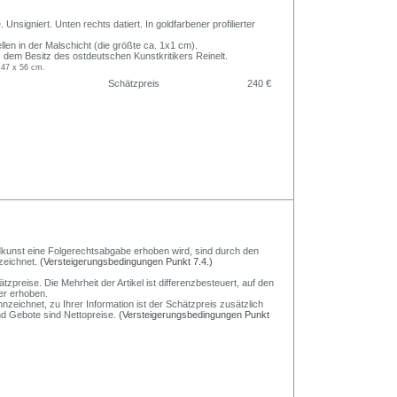
 Unsigniert. Unten rechts datiert. In goldfarbener profilierter
len in der Malschicht (die größte ca. 1x1 cm).
 dem Besitz des ostdeutschen Kunstkritikers Reinelt.
 47 x 56 cm.
Schätzpreis
240 €
Bildkunst eine Folgerechtsabgabe erhoben wird, sind durch den
zeichnet.
(Versteigerungsbedingungen Punkt 7.4.)
preise. Die Mehrheit der Artikel ist differenzbesteuert, auf den
er erhoben.
nzeichnet, zu Ihrer Information ist der Schätzpreis zusätzlich
und Gebote sind Nettopreise.
(Versteigerungsbedingungen Punkt