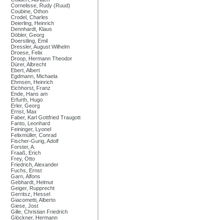
Cornelisse, Rudy (Ruud)
Coubine, Othon
Crodel, Charles
Deierling, Heinrich
Dennhardt, Klaus
Döbler, Georg
Doerstling, Emil
Dressler, August Wilhelm
Droese, Felix
Droop, Hermann Theodor
Dürer, Albrecht
Ebert, Albert
Egdmann, Michaela
Ehmsen, Heinrich
Eichhorst, Franz
Ende, Hans am
Erfurth, Hugo
Erler, Georg
Ernst, Max
Faber, Karl Gottfried Traugott
Fanto, Leonhard
Feininger, Lyonel
Felixmüller, Conrad
Fischer-Gurig, Adolf
Forster, A.
Fraaß, Erich
Frey, Otto
Friedrich, Alexander
Fuchs, Ernst
Garn, Alfons
Gebhardt, Helmut
Geiger, Rupprecht
Gerritsz, Hessel
Giacometti, Alberto
Giese, Jost
Gille, Christian Friedrich
Glöckner, Hermann