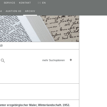
SERVICE
KONTAKT
DE
EN
84
AUKTION 83
ARCHIV
10
+
mehr Suchoptionen
er erzgebirgischer Maler, Winterlandschaft. 1952.