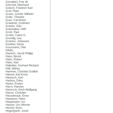
Gorodiski, Fritz W.
Göschel, Eberhard
Gotsch, Friedrich Karl
Graf, Peter
Grass, Günter Wilhelm
Grätz, Theodor
Grau, Carl Anton
Graubner, Gotthard
Greiner, Otto
Grieshaber, HAP
Groß, Paul
Große, Catrin G.
Grundig, Lea
Grützke, Johannes
Günther, Herta
Gussmann, Otto
HAAS,
Hackert, Jacob Philipp
Hahn, Bernd
Hahn, Robert
Hahn, Karl
Halbritter, Gerhard Richard
Hall, Sidney
Hammer, Christian Gottlob
Hänsel, Karl Ernst
Hanusch, Karl
Harbort, Erika
Harke, Evelyn
Harrs, Hannes
Hartzsch, Erich Wolfgang
Hasse, Christian
Hassebrauk, Ernst
Haueisen, Hans
Hauptmann, Ivo
Hauser, Urs Werner
Heckel, Erich
Hegenbarth, Josef