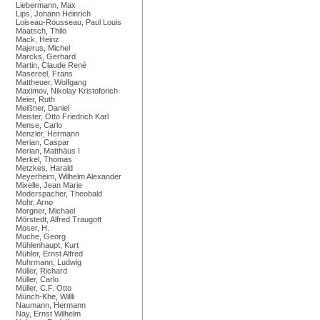
Liebermann, Max
Lips, Johann Heinrich
Loiseau-Rousseau, Paul Louis
Maatsch, Thilo
Mack, Heinz
Majerus, Michel
Marcks, Gerhard
Martin, Claude René
Masereel, Frans
Mattheuer, Wolfgang
Maximov, Nikolay Kristoforich
Meier, Ruth
Meißner, Daniel
Meister, Otto Friedrich Karl
Mense, Carlo
Menzler, Hermann
Merian, Caspar
Merian, Matthäus I
Merkel, Thomas
Metzkes, Harald
Meyerheim, Wilhelm Alexander
Mixelle, Jean Marie
Moderspacher, Theobald
Mohr, Arno
Morgner, Michael
Mörstedt, Alfred Traugott
Moser, H.
Muche, Georg
Mühlenhaupt, Kurt
Mühler, Ernst Alfred
Muhrmann, Ludwig
Müller, Richard
Müller, Carlo
Müller, C.F. Otto
Münch-Khe, Willli
Naumann, Hermann
Nay, Ernst Wilhelm