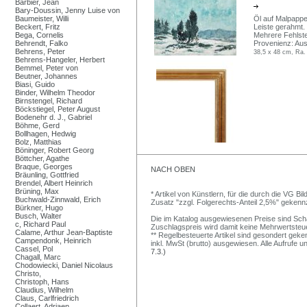
Barbier, Jean
Bary-Doussin, Jenny Luise von
Baumeister, Willi
Öl auf Malpappe.
Beckert, Fritz
Leiste gerahmt.
Bega, Cornelis
Mehrere Fehlstel
Behrendt, Falko
Provenienz: Aus
Behrens, Peter
38,5 x 48 cm, Ra.
Behrens-Hangeler, Herbert
Bemmel, Peter von
Beutner, Johannes
Biasi, Guido
Binder, Wilhelm Theodor
Birnstengel, Richard
Böckstiegel, Peter August
Bodenehr d. J., Gabriel
Böhme, Gerd
Bollhagen, Hedwig
Bolz, Matthias
Böninger, Robert Georg
Böttcher, Agathe
Braque, Georges
NACH OBEN
Bräunling, Gottfried
Brendel, Albert Heinrich
Brüning, Max
* Artikel von Künstlern, für die durch die VG 
Buchwald-Zinnwald, Erich
Zusatz "zzgl. Folgerechts-Anteil 2,5%" gekenn
Bürkner, Hugo
Busch, Walter
Die im Katalog ausgewiesenen Preise sind Schätz
c, Richard Paul
Zuschlagspreis wird damit keine Mehrwertsteu
Calame, Arthur Jean-Baptiste
** Regelbesteuerte Artikel sind gesondert geken
Campendonk, Heinrich
inkl. MwSt (brutto) ausgewiesen. Alle Aufrufe 
Cassel, Pol
7.3.)
Chagall, Marc
Chodowiecki, Daniel Nicolaus
Christo,
Christoph, Hans
Claudius, Wilhelm
Claus, Carlfriedrich
Collaert, Adriaen