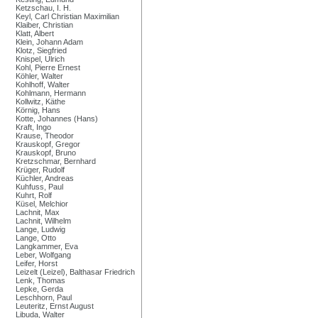
Ketzschau, I. H.
Keyl, Carl Christian Maximilian
Klaiber, Christian
Klatt, Albert
Klein, Johann Adam
Klotz, Siegfried
Knispel, Ulrich
Kohl, Pierre Ernest
Köhler, Walter
Kohlhoff, Walter
Kohlmann, Hermann
Kollwitz, Käthe
Körnig, Hans
Kotte, Johannes (Hans)
Kraft, Ingo
Krause, Theodor
Krauskopf, Gregor
Krauskopf, Bruno
Kretzschmar, Bernhard
Krüger, Rudolf
Küchler, Andreas
Kuhfuss, Paul
Kuhrt, Rolf
Küsel, Melchior
Lachnit, Max
Lachnit, Wilhelm
Lange, Ludwig
Lange, Otto
Langkammer, Eva
Leber, Wolfgang
Leifer, Horst
Leizelt (Leizel), Balthasar Friedrich
Lenk, Thomas
Lepke, Gerda
Leschhorn, Paul
Leuteritz, Ernst August
Libuda, Walter