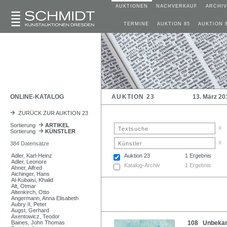
AUKTIONEN
NACHVERKAUF
ARCHIV
TERMINE
AUKTION 85
AUKTION 
ONLINE-KATALOG
AUKTION 23
13. März 20
ZURÜCK ZUR AUKTION 23
Sortierung
ARTIKEL
x
Sortierung
KÜNSTLER
x
384 Datensätze
Adler, Karl-Heinz
Auktion 23
1 Ergebnis
Adler, Leonore
Katalog-Archiv
1 Ergebnis
Ahner, Alfred
Aichinger, Hans
Al-Kubaisi, Khalid
Alt, Otmar
Altenkirch, Otto
Angermann, Anna Elisabeth
Aubry II, Peter
Augst, Gerhard
Axentowicz, Teodor
Baines, John Thomas
108 Unbekannt