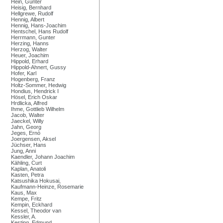
Hein, Günter
Heisig, Bernhard
Hellgrewe, Rudolf
Hennig, Albert
Hennig, Hans-Joachim
Hentschel, Hans Rudolf
Herrmann, Gunter
Herzing, Hanns
Herzog, Walter
Heuer, Joachim
Hippold, Erhard
Hippold-Ahnert, Gussy
Hofer, Karl
Hogenberg, Franz
Holtz-Sommer, Hedwig
Hondius, Hendrick I
Hösel, Erich Oskar
Hrdlicka, Alfred
Ihme, Gottlieb Wilhelm
Jacob, Walter
Jaeckel, Willy
Jahn, Georg
Jeges, Ernò
Joergensen, Aksel
Jüchser, Hans
Jung, Anni
Kaendler, Johann Joachim
Kähling, Curt
Kaplan, Anatoli
Kasten, Petra
Katsushika Hokusai,
Kaufmann-Heinze, Rosemarie
Kaus, Max
Kempe, Fritz
Kempin, Eckhard
Kessel, Theodor van
Kessler, A.
Kesting, Edmund