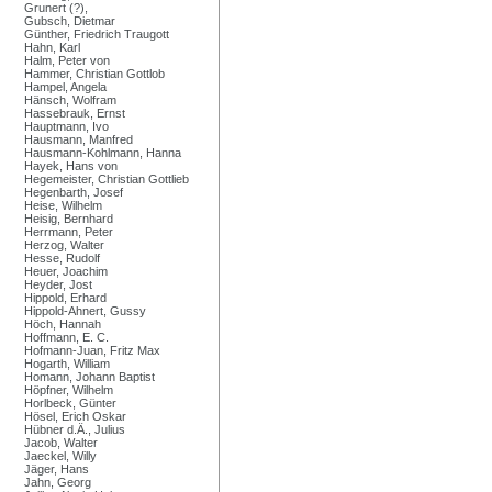
Grunert (?),
Gubsch, Dietmar
Günther, Friedrich Traugott
Hahn, Karl
Halm, Peter von
Hammer, Christian Gottlob
Hampel, Angela
Hänsch, Wolfram
Hassebrauk, Ernst
Hauptmann, Ivo
Hausmann, Manfred
Hausmann-Kohlmann, Hanna
Hayek, Hans von
Hegemeister, Christian Gottlieb
Hegenbarth, Josef
Heise, Wilhelm
Heisig, Bernhard
Herrmann, Peter
Herzog, Walter
Hesse, Rudolf
Heuer, Joachim
Heyder, Jost
Hippold, Erhard
Hippold-Ahnert, Gussy
Höch, Hannah
Hoffmann, E. C.
Hofmann-Juan, Fritz Max
Hogarth, William
Homann, Johann Baptist
Höpfner, Wilhelm
Horlbeck, Günter
Hösel, Erich Oskar
Hübner d.Ä., Julius
Jacob, Walter
Jaeckel, Willy
Jäger, Hans
Jahn, Georg