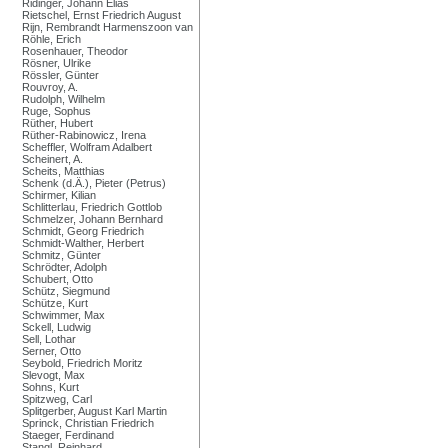
Ridinger, Johann Elias
Rietschel, Ernst Friedrich August
Rijn, Rembrandt Harmenszoon van
Röhle, Erich
Rosenhauer, Theodor
Rösner, Ulrike
Rössler, Günter
Rouvroy, A.
Rudolph, Wilhelm
Ruge, Sophus
Rüther, Hubert
Rüther-Rabinowicz, Irena
Scheffler, Wolfram Adalbert
Scheinert, A.
Scheits, Matthias
Schenk (d.Ä.), Pieter (Petrus)
Schirmer, Kilian
Schlitterlau, Friedrich Gottlob
Schmelzer, Johann Bernhard
Schmidt, Georg Friedrich
Schmidt-Walther, Herbert
Schmitz, Günter
Schrödter, Adolph
Schubert, Otto
Schütz, Siegmund
Schütze, Kurt
Schwimmer, Max
Sckell, Ludwig
Sell, Lothar
Serner, Otto
Seybold, Friedrich Moritz
Slevogt, Max
Sohns, Kurt
Spitzweg, Carl
Splitgerber, August Karl Martin
Sprinck, Christian Friedrich
Staeger, Ferdinand
Stangl, Reinhard