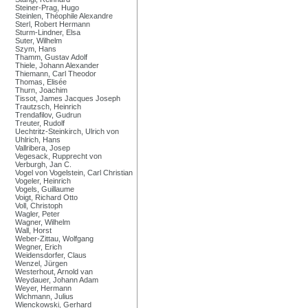
Steiner-Prag, Hugo
Steinlen, Théophile Alexandre
Sterl, Robert Hermann
Sturm-Lindner, Elsa
Suter, Wilhelm
Szym, Hans
Thamm, Gustav Adolf
Thiele, Johann Alexander
Thiemann, Carl Theodor
Thomas, Elisée
Thurn, Joachim
Tissot, James Jacques Joseph
Trautzsch, Heinrich
Trendafilov, Gudrun
Treuter, Rudolf
Uechtritz-Steinkirch, Ulrich von
Uhlrich, Hans
Vallribera, Josep
Vegesack, Rupprecht von
Verburgh, Jan C.
Vogel von Vogelstein, Carl Christian
Vogeler, Heinrich
Vogels, Guillaume
Voigt, Richard Otto
Voll, Christoph
Wagler, Peter
Wagner, Wilhelm
Wall, Horst
Weber-Zittau, Wolfgang
Wegner, Erich
Weidensdorfer, Claus
Wenzel, Jürgen
Westerhout, Arnold van
Weydauer, Johann Adam
Weyer, Hermann
Wichmann, Julius
Wienckowski, Gerhard