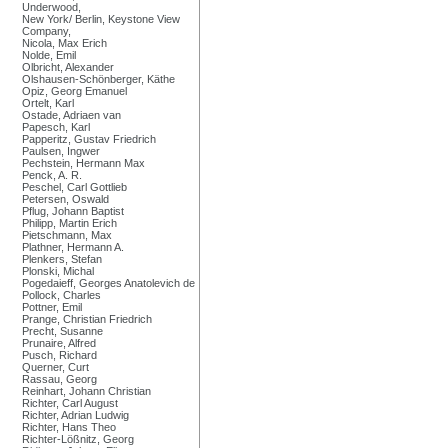
Underwood,
New York/ Berlin, Keystone View
Company,
Nicola, Max Erich
Nolde, Emil
Olbricht, Alexander
Olshausen-Schönberger, Käthe
Opiz, Georg Emanuel
Ortelt, Karl
Ostade, Adriaen van
Papesch, Karl
Papperitz, Gustav Friedrich
Paulsen, Ingwer
Pechstein, Hermann Max
Penck, A. R.
Peschel, Carl Gottlieb
Petersen, Oswald
Pflug, Johann Baptist
Philipp, Martin Erich
Pietschmann, Max
Plathner, Hermann A.
Plenkers, Stefan
Plonski, Michal
Pogedaieff, Georges Anatolevich de
Pollock, Charles
Pottner, Emil
Prange, Christian Friedrich
Precht, Susanne
Prunaire, Alfred
Pusch, Richard
Querner, Curt
Rassau, Georg
Reinhart, Johann Christian
Richter, Carl August
Richter, Adrian Ludwig
Richter, Hans Theo
Richter-Lößnitz, Georg