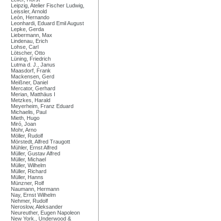
Leipzig, Atelier Fischer Ludwig,
Leissler, Arnold
León, Hernando
Leonhardi, Eduard Emil August
Lepke, Gerda
Liebermann, Max
Lindenau, Erich
Lohse, Carl
Lötscher, Otto
Lüning, Friedrich
Lutma d. J., Janus
Maasdorf, Frank
Mackensen, Gerd
Meißner, Daniel
Mercator, Gerhard
Merian, Matthäus I
Metzkes, Harald
Meyerheim, Franz Eduard
Michaelis, Paul
Mieth, Hugo
Miró, Joan
Mohr, Arno
Möller, Rudolf
Mörstedt, Alfred Traugott
Mühler, Ernst Alfred
Müller, Gustav Alfred
Müller, Michael
Müller, Wilhelm
Müller, Richard
Müller, Hanns
Münzner, Rolf
Naumann, Hermann
Nay, Ernst Wilhelm
Nehmer, Rudolf
Neroslow, Aleksander
Neureuther, Eugen Napoleon
New York., Underwood &