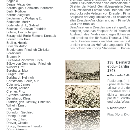
Beger, A.
Jahre 1745 beförderte seine europäische Ka
Begge, Alexander
Direktor der Königl. Gemäldegalerie in Dr
Bellotto, gen. Canaletto, Bernardo
1747 mit seiner Familie nach Dresden übe
Berlit, Rüdiger
eindrucksvolle Veduten von Dresden, Pirna
Berndt, Siegfried
Baupolitik der Augusteischen Zeit dokument
Biedermann, Wolfgang E.
allen Dresden-Ansichten und acht Pirna-Ved
Bodenehr, Moritz
Graf von Brühl an.
Bodenehr d. J., Gabriel
Sein Ansehen in Dresden war sehr groß, w
Boethius, Christian Friedrich
zeugten, dass das Ehepaar Brühl Patensch
Böhme, Heinz-Jürgen
Ausbruch des 7–jährigen Krieges flohen se
Boratynski, Emile Edmund Korczak
und arbeitete dort für Maria Theresia. 176
Börner, Emil Paul
nach Dresden zurück und dokumentierte di
Breling, Heinrich
er nicht erneut als Hofmaler angestellt. 
Brioschi, Anton
des polnischen Königs Stanislaus II. Ponti
Brockmann, Friedrich Christian
Ferdinand
Brumm, H.
Buchwald-Zinnwald, Erich
138 Bernardo 
Bülow von Dennewitz, Friedrich
et du - Jardin
Wilhelm Graf
1747.
Burchartz, Max
Burger, Fritz
Bernardo Bello
Burkhardt, Heinrich
Radierung. […] P
Christmann, Berlin, S.P.
/ prise de la ma
Coignard, James
fait par ordre d
Collaert, Adriaen
Unterhalb der Da
Cremer, Fritz
dicht am untere
Cyranka, Michele
par Ber: Bellot
Dennhardt, Klaus
gedruckt. Wass
Dietrich, gen. Dietricy, Christian
Wilhelm Ernst
> Mehr lesen
Dix, Otto
Donndorf, Siegfried
Platte 54,4 x 85 c
Döring, Rudolf
Dörner, Erhard
Drevet, Claude
Droop, Hermann Theodor
Dürer, Albrecht