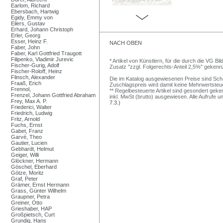
Earlom, Richard
Ebersbach, Hartwig
Egidy, Emmy von
Eilers, Gustav
Erhard, Johann Christoph
Erler, Georg
Esser, Heinz F.
NACH OBEN
Faber, John
Faber, Karl Gottfried Traugott
Filipenko, Vladimir Jurevic
* Artikel von Künstlern, für die durch die VG 
Fischer-Gurig, Adolf
Zusatz "zzgl. Folgerechts-Anteil 2,5%" gekenn
Fischer-Roloff, Heinz
Flinsch, Alexander
Die im Katalog ausgewiesenen Preise sind Schätz
Fraaß, Erich
Zuschlagspreis wird damit keine Mehrwertsteu
Frennol,
** Regelbesteuerte Artikel sind gesondert geken
Frenzel, Johann Gottfried Abraham
inkl. MwSt (brutto) ausgewiesen. Alle Aufrufe 
Frey, Max A. P.
7.3.)
Friederici, Walter
Friedrich, Ludwig
Fritz, Arnold
Fuchs, Ernst
Gabet, Franz
Garvé, Theo
Gautier, Lucien
Gebhardt, Helmut
Geiger, Willi
Glöckner, Hermann
Göschel, Eberhard
Götze, Moritz
Graf, Peter
Grämer, Ernst Hermann
Grass, Günter Wilhelm
Graupner, Petra
Greiner, Otto
Grieshaber, HAP
Großpietsch, Curt
Grundig, Hans