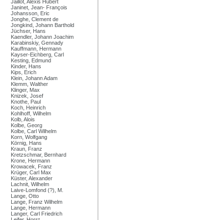
Jaillot, Alexis Hubert
Janinet, Jean- François
Johansson, Eric
Jonghe, Clement de
Jongkind, Johann Barthold
Jüchser, Hans
Kaendler, Johann Joachim
Karabinskiy, Gennady
Kauffmann, Hermann
Kayser-Eichberg, Carl
Kesting, Edmund
Kinder, Hans
Kips, Erich
Klein, Johann Adam
Klemm, Walther
Klinger, Max
Knizek, Josef
Knothe, Paul
Koch, Heinrich
Kohlhoff, Wilhelm
Kolb, Alois
Kolbe, Georg
Kolbe, Carl Wilhelm
Korn, Wolfgang
Körnig, Hans
Kraun, Franz
Kretzschmar, Bernhard
Krone, Hermann
Krowacek, Franz
Krüger, Carl Max
Küster, Alexander
Lachnit, Wilhelm
Laive-Lomfond (?), M.
Lange, Otto
Lange, Franz Wilhelm
Lange, Hermann
Langer, Carl Friedrich
Leifer, Horst