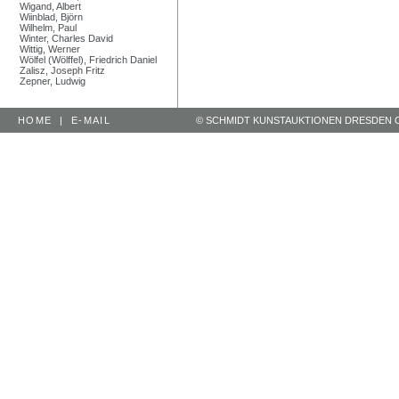
Wigand, Albert
Wiinblad, Björn
Wilhelm, Paul
Winter, Charles David
Wittig, Werner
Wölfel (Wölffel), Friedrich Daniel
Zalisz, Joseph Fritz
Zepner, Ludwig
HOME
|
E-MAIL
© SCHMIDT KUNSTAUKTIONEN DRESDEN