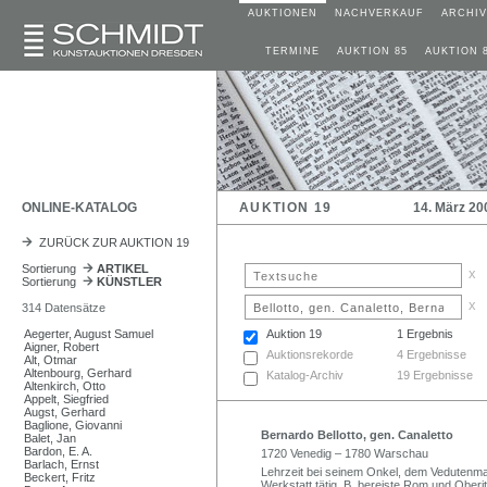
AUKTIONEN
NACHVERKAUF
ARCHIV
TERMINE
AUKTION 85
AUKTION 
ONLINE-KATALOG
AUKTION 19
14. März 20
ZURÜCK ZUR AUKTION 19
Sortierung
ARTIKEL
x
Sortierung
KÜNSTLER
x
314 Datensätze
Aegerter, August Samuel
Auktion 19
1 Ergebnis
Aigner, Robert
Auktionsrekorde
4 Ergebnisse
Alt, Otmar
Altenbourg, Gerhard
Katalog-Archiv
19 Ergebnisse
Altenkirch, Otto
Appelt, Siegfried
Augst, Gerhard
Baglione, Giovanni
Bernardo Bellotto, gen. Canaletto
Balet, Jan
Bardon, E. A.
1720 Venedig – 1780 Warschau
Barlach, Ernst
Lehrzeit bei seinem Onkel, dem Vedutenma
Beckert, Fritz
Werkstatt tätig. B. bereiste Rom und Oberi