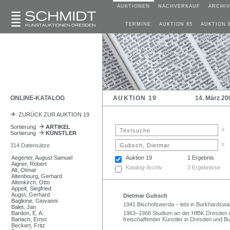
AUKTIONEN
NACHVERKAUF
ARCHIV
TERMINE
AUKTION 85
AUKTION 
ONLINE-KATALOG
AUKTION 19
14. März 20
ZURÜCK ZUR AUKTION 19
Sortierung
ARTIKEL
x
Sortierung
KÜNSTLER
x
314 Datensätze
Aegerter, August Samuel
Auktion 19
1 Ergebnis
Aigner, Robert
Katalog-Archiv
3 Ergebnisse
Alt, Otmar
Altenbourg, Gerhard
Altenkirch, Otto
Appelt, Siegfried
Augst, Gerhard
Dietmar Gubsch
Baglione, Giovanni
1941 Bischofswerda – lebt in Burkhardswa
Balet, Jan
Bardon, E. A.
1963–1968 Studium an der HfBK Dresden i
Barlach, Ernst
freischaffender Künstler in Dresden und B
Beckert, Fritz