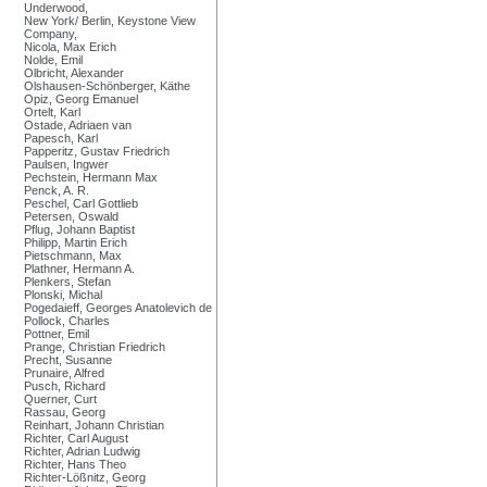
Underwood,
New York/ Berlin, Keystone View
Company,
Nicola, Max Erich
Nolde, Emil
Olbricht, Alexander
Olshausen-Schönberger, Käthe
Opiz, Georg Emanuel
Ortelt, Karl
Ostade, Adriaen van
Papesch, Karl
Papperitz, Gustav Friedrich
Paulsen, Ingwer
Pechstein, Hermann Max
Penck, A. R.
Peschel, Carl Gottlieb
Petersen, Oswald
Pflug, Johann Baptist
Philipp, Martin Erich
Pietschmann, Max
Plathner, Hermann A.
Plenkers, Stefan
Plonski, Michal
Pogedaieff, Georges Anatolevich de
Pollock, Charles
Pottner, Emil
Prange, Christian Friedrich
Precht, Susanne
Prunaire, Alfred
Pusch, Richard
Querner, Curt
Rassau, Georg
Reinhart, Johann Christian
Richter, Carl August
Richter, Adrian Ludwig
Richter, Hans Theo
Richter-Lößnitz, Georg