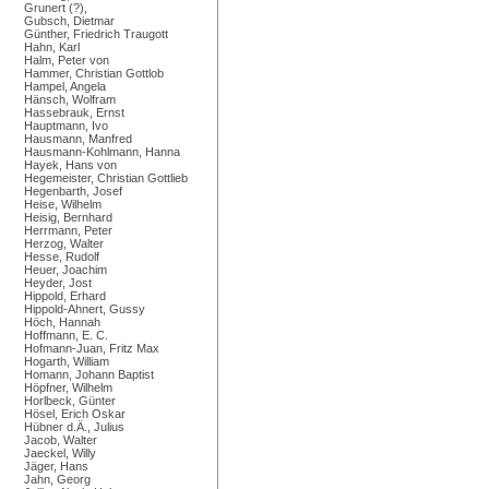
Grunert (?),
Gubsch, Dietmar
Günther, Friedrich Traugott
Hahn, Karl
Halm, Peter von
Hammer, Christian Gottlob
Hampel, Angela
Hänsch, Wolfram
Hassebrauk, Ernst
Hauptmann, Ivo
Hausmann, Manfred
Hausmann-Kohlmann, Hanna
Hayek, Hans von
Hegemeister, Christian Gottlieb
Hegenbarth, Josef
Heise, Wilhelm
Heisig, Bernhard
Herrmann, Peter
Herzog, Walter
Hesse, Rudolf
Heuer, Joachim
Heyder, Jost
Hippold, Erhard
Hippold-Ahnert, Gussy
Höch, Hannah
Hoffmann, E. C.
Hofmann-Juan, Fritz Max
Hogarth, William
Homann, Johann Baptist
Höpfner, Wilhelm
Horlbeck, Günter
Hösel, Erich Oskar
Hübner d.Ä., Julius
Jacob, Walter
Jaeckel, Willy
Jäger, Hans
Jahn, Georg