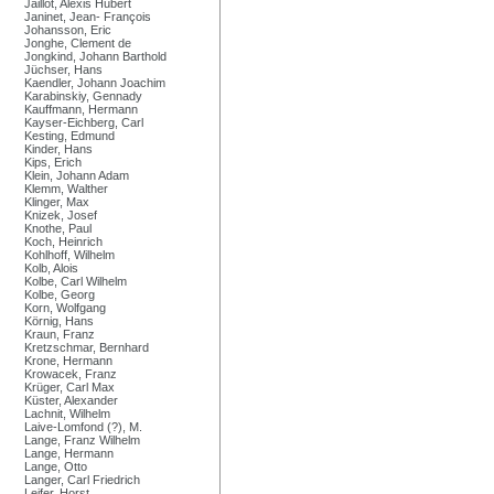
Jaillot, Alexis Hubert
Janinet, Jean- François
Johansson, Eric
Jonghe, Clement de
Jongkind, Johann Barthold
Jüchser, Hans
Kaendler, Johann Joachim
Karabinskiy, Gennady
Kauffmann, Hermann
Kayser-Eichberg, Carl
Kesting, Edmund
Kinder, Hans
Kips, Erich
Klein, Johann Adam
Klemm, Walther
Klinger, Max
Knizek, Josef
Knothe, Paul
Koch, Heinrich
Kohlhoff, Wilhelm
Kolb, Alois
Kolbe, Carl Wilhelm
Kolbe, Georg
Korn, Wolfgang
Körnig, Hans
Kraun, Franz
Kretzschmar, Bernhard
Krone, Hermann
Krowacek, Franz
Krüger, Carl Max
Küster, Alexander
Lachnit, Wilhelm
Laive-Lomfond (?), M.
Lange, Franz Wilhelm
Lange, Hermann
Lange, Otto
Langer, Carl Friedrich
Leifer, Horst