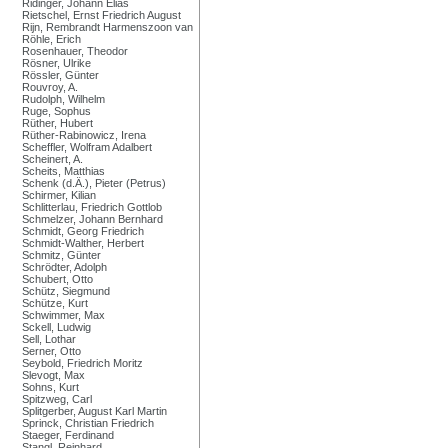
Ridinger, Johann Elias
Rietschel, Ernst Friedrich August
Rijn, Rembrandt Harmenszoon van
Röhle, Erich
Rosenhauer, Theodor
Rösner, Ulrike
Rössler, Günter
Rouvroy, A.
Rudolph, Wilhelm
Ruge, Sophus
Rüther, Hubert
Rüther-Rabinowicz, Irena
Scheffler, Wolfram Adalbert
Scheinert, A.
Scheits, Matthias
Schenk (d.Ä.), Pieter (Petrus)
Schirmer, Kilian
Schlitterlau, Friedrich Gottlob
Schmelzer, Johann Bernhard
Schmidt, Georg Friedrich
Schmidt-Walther, Herbert
Schmitz, Günter
Schrödter, Adolph
Schubert, Otto
Schütz, Siegmund
Schütze, Kurt
Schwimmer, Max
Sckell, Ludwig
Sell, Lothar
Serner, Otto
Seybold, Friedrich Moritz
Slevogt, Max
Sohns, Kurt
Spitzweg, Carl
Splitgerber, August Karl Martin
Sprinck, Christian Friedrich
Staeger, Ferdinand
Stangl, Reinhard