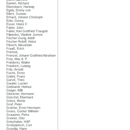
Earlom, Richard
Ebersbach, Hartwig
Egidy, Emmy von
Eilers, Gustav
Erhard, Johann Christoph
Erler, Georg
Esser, Heinz F.
Faber, John
Faber, Karl Gottfried Traugott
Filipenko, Vladimir Jurevic
Fischer-Gurig, Adolf
Fischer-Roloff, Heinz
Flinsch, Alexander
Fraaß, Erich
Frennol,
Frenzel, Johann Gottfried Abraham
Frey, Max A. P.
Friederici, Walter
Friedrich, Ludwig
Fritz, Arnold
Fuchs, Ernst
Gabet, Franz
Garvé, Theo
Gautier, Lucien
Gebhardt, Helmut
Geiger, Willi
Glöckner, Hermann
Göschel, Eberhard
Götze, Moritz
Graf, Peter
Grämer, Ernst Hermann
Grass, Günter Wilhelm
Graupner, Petra
Greiner, Otto
Grieshaber, HAP
Großpietsch, Curt
Grundig, Hans