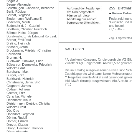
Beger, A.
Begge, Alexander
Bellotto, gen. Canaletto, Bernardo
255 Dietmar 
Berlit, Rüdiger
Dietmar Gubs
Berndt, Siegfried
Biedermann, Wolfgang E.
Federzeichnung i
Bodenehr, Moritz
"Gubsch" und dat
Bodenehr d. J., Gabriel
und betitelt.
Boethius, Christian Friedrich
41,5 x 46 cm.
Böhme, Heinz-Jürgen
Boratynski, Emile Edmund Korczak
Zzgl. Folgerechts
Börner, Emil Paul
Breling, Heinrich
Brioschi, Anton
NACH OBEN
Brockmann, Friedrich Christian
Ferdinand
Brumm, H.
* Artikel von Künstlern, für die durch die VG 
Buchwald-Zinnwald, Erich
Zusatz "zzgl. Folgerechts-Anteil 2,5%" gekenn
Bülow von Dennewitz, Friedrich
Wilhelm Graf
Die im Katalog ausgewiesenen Preise sind Schätz
Burchartz, Max
Zuschlagspreis wird damit keine Mehrwertsteu
Burger, Fritz
** Regelbesteuerte Artikel sind gesondert geken
Burkhardt, Heinrich
inkl. MwSt (brutto) ausgewiesen. Alle Aufrufe 
Christmann, Berlin, S.P.
7.3.)
Coignard, James
Collaert, Adriaen
Cremer, Fritz
Cyranka, Michele
Dennhardt, Klaus
Dietrich, gen. Dietricy, Christian
Wilhelm Ernst
Dix, Otto
Donndorf, Siegfried
Döring, Rudolf
Dörner, Erhard
Drevet, Claude
Droop, Hermann Theodor
Dürer, Albrecht