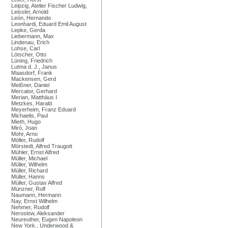
Leipzig, Atelier Fischer Ludwig,
Leissler, Arnold
León, Hernando
Leonhardi, Eduard Emil August
Lepke, Gerda
Liebermann, Max
Lindenau, Erich
Lohse, Carl
Lötscher, Otto
Lüning, Friedrich
Lutma d. J., Janus
Maasdorf, Frank
Mackensen, Gerd
Meißner, Daniel
Mercator, Gerhard
Merian, Matthäus I
Metzkes, Harald
Meyerheim, Franz Eduard
Michaelis, Paul
Mieth, Hugo
Miró, Joan
Mohr, Arno
Möller, Rudolf
Mörstedt, Alfred Traugott
Mühler, Ernst Alfred
Müller, Michael
Müller, Wilhelm
Müller, Richard
Müller, Hanns
Müller, Gustav Alfred
Münzner, Rolf
Naumann, Hermann
Nay, Ernst Wilhelm
Nehmer, Rudolf
Neroslow, Aleksander
Neureuther, Eugen Napoleon
New York., Underwood &