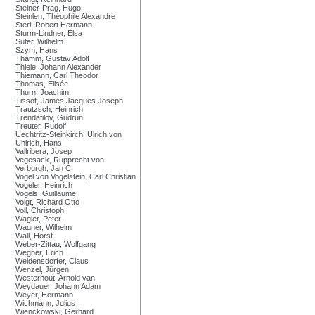
Steiner-Prag, Hugo
Steinlen, Théophile Alexandre
Sterl, Robert Hermann
Sturm-Lindner, Elsa
Suter, Wilhelm
Szym, Hans
Thamm, Gustav Adolf
Thiele, Johann Alexander
Thiemann, Carl Theodor
Thomas, Elisée
Thurn, Joachim
Tissot, James Jacques Joseph
Trautzsch, Heinrich
Trendafilov, Gudrun
Treuter, Rudolf
Uechtritz-Steinkirch, Ulrich von
Uhlrich, Hans
Vallribera, Josep
Vegesack, Rupprecht von
Verburgh, Jan C.
Vogel von Vogelstein, Carl Christian
Vogeler, Heinrich
Vogels, Guillaume
Voigt, Richard Otto
Voll, Christoph
Wagler, Peter
Wagner, Wilhelm
Wall, Horst
Weber-Zittau, Wolfgang
Wegner, Erich
Weidensdorfer, Claus
Wenzel, Jürgen
Westerhout, Arnold van
Weydauer, Johann Adam
Weyer, Hermann
Wichmann, Julius
Wienckowski, Gerhard