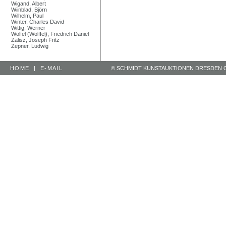
Wigand, Albert
Wiinblad, Björn
Wilhelm, Paul
Winter, Charles David
Wittig, Werner
Wölfel (Wölffel), Friedrich Daniel
Zalisz, Joseph Fritz
Zepner, Ludwig
HOME
|
E-MAIL
© SCHMIDT KUNSTAUKTIONEN DRESDEN