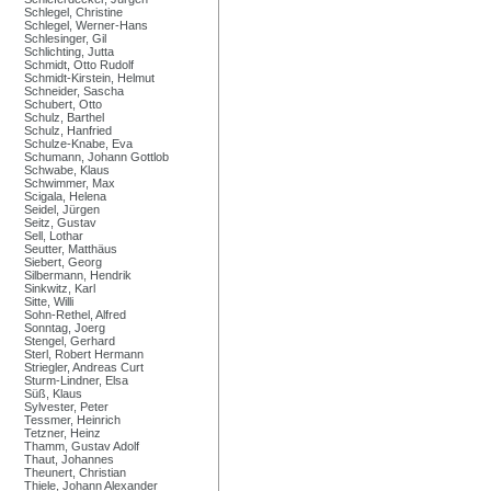
Schlegel, Christine
Schlegel, Werner-Hans
Schlesinger, Gil
Schlichting, Jutta
Schmidt, Otto Rudolf
Schmidt-Kirstein, Helmut
Schneider, Sascha
Schubert, Otto
Schulz, Barthel
Schulz, Hanfried
Schulze-Knabe, Eva
Schumann, Johann Gottlob
Schwabe, Klaus
Schwimmer, Max
Scigala, Helena
Seidel, Jürgen
Seitz, Gustav
Sell, Lothar
Seutter, Matthäus
Siebert, Georg
Silbermann, Hendrik
Sinkwitz, Karl
Sitte, Willi
Sohn-Rethel, Alfred
Sonntag, Joerg
Stengel, Gerhard
Sterl, Robert Hermann
Striegler, Andreas Curt
Sturm-Lindner, Elsa
Süß, Klaus
Sylvester, Peter
Tessmer, Heinrich
Tetzner, Heinz
Thamm, Gustav Adolf
Thaut, Johannes
Theunert, Christian
Thiele, Johann Alexander