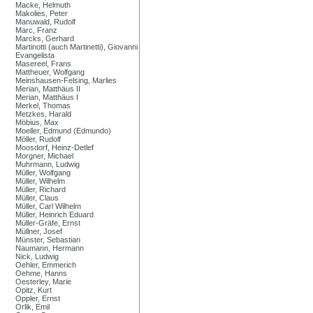
Macke, Helmuth
Makolies, Peter
Manuwald, Rudolf
Marc, Franz
Marcks, Gerhard
Martinotti (auch Martinetti), Giovanni
Evangelista
Masereel, Frans
Mattheuer, Wolfgang
Meinshausen-Felsing, Marlies
Merian, Matthäus II
Merian, Matthäus I
Merkel, Thomas
Metzkes, Harald
Möbius, Max
Moeller, Edmund (Edmundo)
Möller, Rudolf
Moosdorf, Heinz-Detlef
Morgner, Michael
Muhrmann, Ludwig
Müller, Wolfgang
Müller, Wilhelm
Müller, Richard
Müller, Claus
Müller, Carl Wilhelm
Müller, Heinrich Eduard
Müller-Gräfe, Ernst
Müllner, Josef
Münster, Sebastian
Naumann, Hermann
Nick, Ludwig
Oehler, Emmerich
Oehme, Hanns
Oesterley, Marie
Opitz, Kurt
Oppler, Ernst
Orlik, Emil