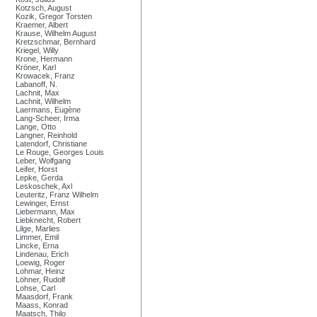
Kotzsch, August
Kozik, Gregor Torsten
Kraemer, Albert
Krause, Wilhelm August
Kretzschmar, Bernhard
Kriegel, Willy
Krone, Hermann
Kröner, Karl
Krowacek, Franz
Labanoff, N.
Lachnit, Max
Lachnit, Wilhelm
Laermans, Eugène
Lang-Scheer, Irma
Lange, Otto
Langner, Reinhold
Latendorf, Christiane
Le Rouge, Georges Louis
Leber, Wolfgang
Leifer, Horst
Lepke, Gerda
Leskoschek, Axl
Leuteritz, Franz Wilhelm
Lewinger, Ernst
Liebermann, Max
Liebknecht, Robert
Lilge, Marlies
Limmer, Emil
Lincke, Erna
Lindenau, Erich
Loewig, Roger
Lohmar, Heinz
Löhner, Rudolf
Lohse, Carl
Maasdorf, Frank
Maass, Konrad
Maatsch, Thilo