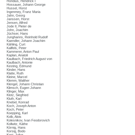
Hondius, Hendrick I
Hossauer, Johann George
Hussel, Horst
Ingenmey, Franz Maria
Jahn, Georg
Janssen, Horst
Jensen, Alfred
Jode II, Pieter de
John, Joachim
Jüchser, Hans
Junghanns, Reinhold Rudolf
Kaendler, Johann Joachim
Kähling, Curt
Kallfels, Peter
Kammerer, Anton Paul
Kaplan, Anatoli
Kaulbach, Friedrich August von
Kaulbach, Antonie
Kesting, Edmund
Kinder, Hans
Klatte, Ruth
Kleine, Marcel
Klemm, Walther
Klengel, Johann Christian
Klimsch, Eugen Johann
Klinger, Max
Klotz, Siegfried
Kluth, Karl
Knebel, Konrad
Koch, Joseph Anton
Koch, Peter
Koepping, Karl
Kolb, Alois
Kolesnikov, Ivan Feodorovich
Kollwitz, Käthe
Körnig, Hans
Korsig, Bodo
Kost, Julius