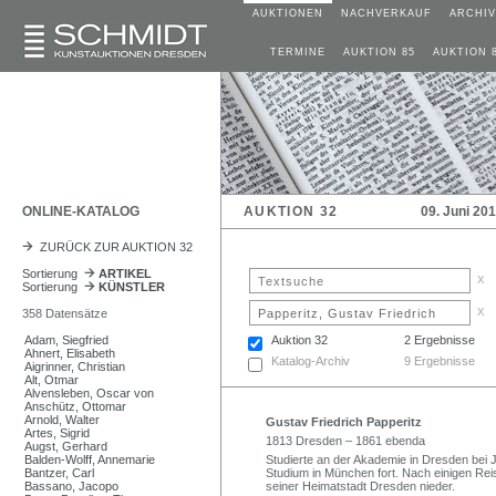
AUKTIONEN
NACHVERKAUF
ARCHIV
TERMINE
AUKTION 85
AUKTION 
ONLINE-KATALOG
AUKTION 32
09. Juni 20
ZURÜCK ZUR AUKTION 32
Sortierung
ARTIKEL
x
Sortierung
KÜNSTLER
x
358 Datensätze
Adam, Siegfried
Auktion 32
2 Ergebnisse
Ahnert, Elisabeth
Katalog-Archiv
9 Ergebnisse
Aigrinner, Christian
Alt, Otmar
Alvensleben, Oscar von
Anschütz, Ottomar
Arnold, Walter
Gustav Friedrich Papperitz
Artes, Sigrid
1813 Dresden – 1861 ebenda
Augst, Gerhard
Balden-Wolff, Annemarie
Studierte an der Akademie in Dresden bei 
Bantzer, Carl
Studium in München fort. Nach einigen Rei
Bassano, Jacopo
seiner Heimatstadt Dresden nieder.