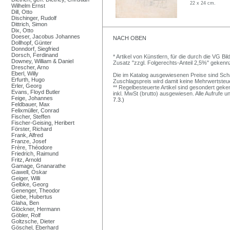
22 x 24 cm.
Wilhelm Ernst
Dill, Otto
Dischinger, Rudolf
Dittrich, Simon
Dix, Otto
Doeser, Jacobus Johannes
NACH OBEN
Dollhopf, Günter
Donndorf, Siegfried
Dorsch, Ferdinand
* Artikel von Künstlern, für die durch die VG 
Downey, William & Daniel
Zusatz "zzgl. Folgerechts-Anteil 2,5%" gekenn
Drescher, Arno
Eberl, Willy
Die im Katalog ausgewiesenen Preise sind Schätz
Erfurth, Hugo
Zuschlagspreis wird damit keine Mehrwertsteu
Erler, Georg
** Regelbesteuerte Artikel sind gesondert geken
Evans, Floyd Butler
inkl. MwSt (brutto) ausgewiesen. Alle Aufrufe 
Feige, Johannes
7.3.)
Feldbauer, Max
Felixmüller, Conrad
Fischer, Steffen
Fischer-Geising, Heribert
Förster, Richard
Frank, Alfred
Franze, Josef
Frère, Théodore
Friedrich, Raimund
Fritz, Arnold
Gamage, Gnanarathe
Gawell, Oskar
Geiger, Willi
Gelbke, Georg
Genenger, Theodor
Giebe, Hubertus
Glaha, Ben
Glöckner, Hermann
Göbler, Rolf
Goltzsche, Dieter
Göschel, Eberhard