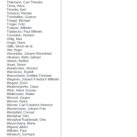
Thiemann, Carl Theodor
Ticha, Hans
Timmler, Karl
Tomassi, Renato
Trendafilov, Gudrun
Triegel, Michael
Tröger, Fritz
Trübner, Wilhelm
Tübbecke, Paul Wilhelm
Tucholski, Herbert
Uhlig, Max
Unger, Hans
Vallé, Simon de la
Veit, Hugo
Vierenklee, Johann Ehrenfried
Vikainen, Voitto Jalmari
Volmer, Steffen
Vouet, Simon
Wanitschke, Vinzenz
Warnecke, Rudolf
Wasserland, Gottlieb Christian
Wegener, Johann Friedrich Wilhelm
Wegner, Erich
Weidensdorfer, Claus
Weis, Heinz Gustav
Wellenstein, Walter
Wenzel, Jürgen
Werner, Heinz
Werner, Carl Friedrich Heinrich
Westermann, Johann Fritz
Westpfahl, Conrad
Westphal, Otto
Westphal-Rudolstadt, Otto
Weyersberg, Maria
Wigand, Albert
Wilhelm, Paul
Windisch, Gerhard