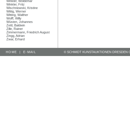
Winkler, Woldemar
Winkler, Fritz
Wischniowski, Kristine
Wittig, Werner
Witting, Walther
Wolff, Willy
Wüsten, Johannes
Zettl, Baldwin
Zille, Rainer
Zimmermann, Friedrich August
Zingg, Adrian
Zwar, Erhard
HOME
|
E-MAIL
© SCHMIDT KUNSTAUKTIONEN DRESDEN