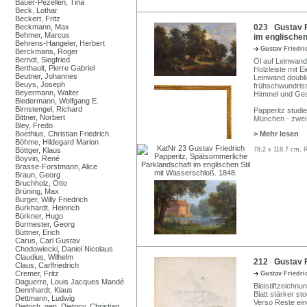
Bauer-Pezellen, Tina
Beck, Lothar
Beckert, Fritz
Beckmann, Max
023 Gustav F
Behmer, Marcus
im englischen
Behrens-Hangeler, Herbert
Gustav Friedri
Berckmans, Roger
Berndt, Siegfried
Öl auf Leinwand. 
Berthault, Pierre Gabriel
Holzleiste mit 
Beutner, Johannes
Leinwand doubli
Beuys, Joseph
frühschwundriss
Beyermann, Walter
Himmel und Gestr
Biedermann, Wolfgang E.
Birnstengel, Richard
Papperitz studie
Bittner, Norbert
München - zwei
Bley, Fredo
Boethius, Christian Friedrich
> Mehr lesen
Böhme, Hildegard Marion
Böttger, Klaus
78,2 x 118,7 cm, 
Boyvin, René
Brasse-Forstmann, Alice
Braun, Georg
Bruchholz, Otto
Brüning, Max
Burger, Willy Friedrich
Burkhardt, Heinrich
Bürkner, Hugo
Burmester, Georg
Büttner, Erich
Carus, Carl Gustav
Chodowiecki, Daniel Nicolaus
Claudius, Wilhelm
212 Gustav Fr
Claus, Carlfriedrich
Cremer, Fritz
Gustav Friedri
Daguerre, Louis Jacques Mandé
Bleistiftzeichnun
Dennhardt, Klaus
Blatt stärker s
Dettmann, Ludwig
Verso Reste ein
Dietrich, gen. Dietricy, Christian