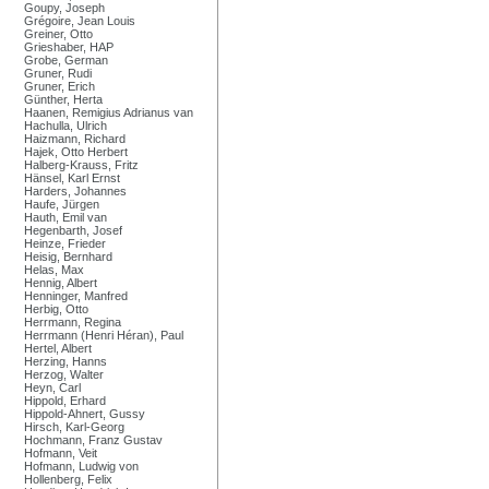
Goupy, Joseph
Grégoire, Jean Louis
Greiner, Otto
Grieshaber, HAP
Grobe, German
Gruner, Rudi
Gruner, Erich
Günther, Herta
Haanen, Remigius Adrianus van
Hachulla, Ulrich
Haizmann, Richard
Hajek, Otto Herbert
Halberg-Krauss, Fritz
Hänsel, Karl Ernst
Harders, Johannes
Haufe, Jürgen
Hauth, Emil van
Hegenbarth, Josef
Heinze, Frieder
Heisig, Bernhard
Helas, Max
Hennig, Albert
Henninger, Manfred
Herbig, Otto
Herrmann, Regina
Herrmann (Henri Héran), Paul
Hertel, Albert
Herzing, Hanns
Herzog, Walter
Heyn, Carl
Hippold, Erhard
Hippold-Ahnert, Gussy
Hirsch, Karl-Georg
Hochmann, Franz Gustav
Hofmann, Veit
Hofmann, Ludwig von
Hollenberg, Felix