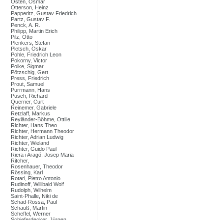
Osten, Osmar
Otterson, Heinz
Papperitz, Gustav Friedrich
Partz, Gustav F.
Penck, A. R.
Philipp, Martin Erich
Pilz, Otto
Plenkers, Stefan
Pletsch, Oskar
Pohle, Friedrich Leon
Pokorny, Victor
Polke, Sigmar
Pötzschig, Gert
Press, Friedrich
Prout, Samuel
Purrmann, Hans
Pusch, Richard
Querner, Curt
Reinemer, Gabriele
Retzlaff, Markus
Reyländer-Böhme, Ottilie
Richter, Hans Theo
Richter, Hermann Theodor
Richter, Adrian Ludwig
Richter, Wieland
Richter, Guido Paul
Riera i Aragó, Josep Maria
Ritcher,
Rosenhauer, Theodor
Rössing, Karl
Rotari, Pietro Antonio
Rudinoff, Willibald Wolf
Rudolph, Wilhelm
Saint-Phalle, Niki de
Schad-Rossa, Paul
Schauß, Martin
Scheffel, Werner
Schieferdecker, Jürgen