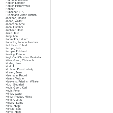
Hopfer, Lampert
Hopfer, Hieronymus
Hopper,
Hübscher, L. A.
Hussmann, Albert Hinrich
Jackson, Mason
Jacob, Walter
Jacobsen, Arne
John, Günther
Jüchser, Hans
Julius, Kurt
Jung, Anni
Kaempffer, Eduard
Kaendler, Johann Joachim
Keil, Peter Robert
Kempe, Fritz
Kempin, Eckhard
Kesting, Edmund
Keyl, Carl Christian Maximilian
Kilian, Georg Christoph
Kinder, Hans
Kindt, H.
Kirchner, Ernst Ludwig
Kirsten, Jean
Kleemann, Rudolf
Klemm, Walther
Kleukens, Friedrich Wilhelm
Klotz, Siegfried
Koch, Georg Karl
Koch, Peter
Köhler, Walter
Köhler-Roeber, Minna
Köhn, Gustav
Kollwitz, Käthe
König, Hugo
Konrad, Béla
Körnig, Hans