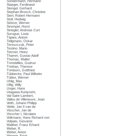
Sondermann, Hermann
Staeger, Ferdinand
Stengel, Gerhard
Stephan-Brosch, Christine
Sterl, Robert Hermann
Stoll, Hedwig
Stötzer, Werner
Strempel, Horst
Striegler, Andreas Curt
Surugue, Louis
Tàpies, Antoni
Tellgmann, Oskar
Tereszczuk, Peter
Testino, Mario
Tetzner, Heinz
Thamm, Gustav Adolf
Thomas, Walter
Trendafilov, Gudrun
Trethan, Therese
Trimborn, Gottfried
Tübbecke, Paul Wilhelm
Tübke, Werner
Uhlig, Max
Ulfig, Willy
Unger, Hans
Utagawa Kuniyoshi,
Val-Saint-Lambert,
Vallou de Villeneuve, Jean
Veith, Johann Philipp
Velde, Jan II van de
Visscher, Jan de
Visscher I, Nicolaes
Volkmann, Hans Richard von
Volpato, Giovanni
Walther, Franz Erhard
Weber, R.
Weber, Anton
Wegner, Erich