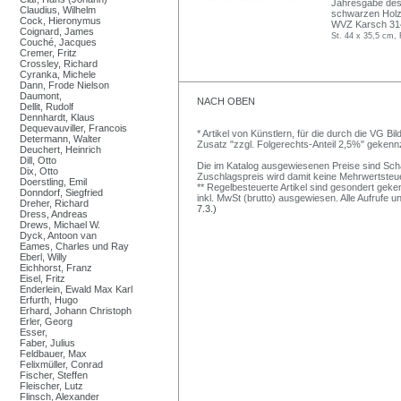
Jahresgabe des 
Claudius, Wilhelm
schwarzen Holzl
Cock, Hieronymus
WVZ Karsch 31
Coignard, James
St. 44 x 35,5 cm,
Couché, Jacques
Cremer, Fritz
Crossley, Richard
Cyranka, Michele
Dann, Frode Nielson
Daumont,
NACH OBEN
Dellit, Rudolf
Dennhardt, Klaus
Dequevauviller, Francois
* Artikel von Künstlern, für die durch die VG 
Determann, Walter
Zusatz "zzgl. Folgerechts-Anteil 2,5%" gekenn
Deuchert, Heinrich
Dill, Otto
Die im Katalog ausgewiesenen Preise sind Schätz
Dix, Otto
Zuschlagspreis wird damit keine Mehrwertsteu
Doerstling, Emil
** Regelbesteuerte Artikel sind gesondert geken
Donndorf, Siegfried
inkl. MwSt (brutto) ausgewiesen. Alle Aufrufe 
Dreher, Richard
7.3.)
Dress, Andreas
Drews, Michael W.
Dyck, Antoon van
Eames, Charles und Ray
Eberl, Willy
Eichhorst, Franz
Eisel, Fritz
Enderlein, Ewald Max Karl
Erfurth, Hugo
Erhard, Johann Christoph
Erler, Georg
Esser,
Faber, Julius
Feldbauer, Max
Felixmüller, Conrad
Fischer, Steffen
Fleischer, Lutz
Flinsch, Alexander