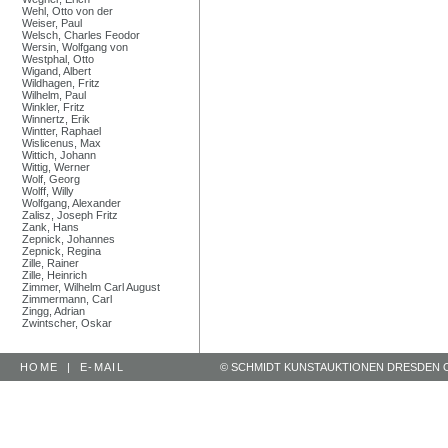
Wehl, Otto von der
Weiser, Paul
Welsch, Charles Feodor
Wersin, Wolfgang von
Westphal, Otto
Wigand, Albert
Wildhagen, Fritz
Wilhelm, Paul
Winkler, Fritz
Winnertz, Erik
Wintter, Raphael
Wislicenus, Max
Wittich, Johann
Wittig, Werner
Wolf, Georg
Wolff, Willy
Wolfgang, Alexander
Zalisz, Joseph Fritz
Zank, Hans
Zepnick, Johannes
Zepnick, Regina
Zille, Rainer
Zille, Heinrich
Zimmer, Wilhelm Carl August
Zimmermann, Carl
Zingg, Adrian
Zwintscher, Oskar
HOME
|
E-MAIL
© SCHMIDT KUNSTAUKTIONEN DRESDEN