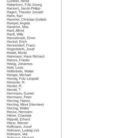
Günther, Herta
Haberkorn, Fritz Georg
Hackert, Jacob Philipp
Hagen, Theodor Joseph
Hahn, Karl
Hammer, Christian Gottlob
Hampel, Angela
Handrick, Max
Hanf, Alfred
Hanft, Willy
Hassebrauk, Ernst
Heckel, Erich
Heckendorf, Franz
Hegenbarth, Josef
Heidel, Moritz
Heinmann, Hans Richard
Heinze, Frieder
Heisig, Johannes
Held, Louis
Helfenbein, Walter
Hengst, Michael
Hennig, Fritz Leopold
Henssler, H.
Herder, H.
Herold, ?
Herrmann, Gunter
Herrmann, Peter
Herzing, Hanns
Herzing, Minni (Hermine)
Herzog, Walter
Hesse, Hermann
Hilmer, Charlotte
Hippold, Erhard
Hitzer, Werner
Hoffmann, Josef
Hofmann, Ludwig von
Hofmann, Veit
Hofmann, Michael