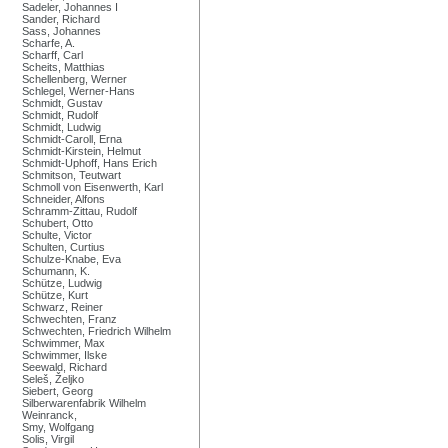
Sadeler, Johannes I
Sander, Richard
Sass, Johannes
Scharfe, A.
Scharff, Carl
Scheits, Matthias
Schellenberg, Werner
Schlegel, Werner-Hans
Schmidt, Gustav
Schmidt, Rudolf
Schmidt, Ludwig
Schmidt-Caroll, Erna
Schmidt-Kirstein, Helmut
Schmidt-Uphoff, Hans Erich
Schmitson, Teutwart
Schmoll von Eisenwerth, Karl
Schneider, Alfons
Schramm-Zittau, Rudolf
Schubert, Otto
Schulte, Victor
Schulten, Curtius
Schulze-Knabe, Eva
Schumann, K.
Schütze, Ludwig
Schütze, Kurt
Schwarz, Reiner
Schwechten, Franz
Schwechten, Friedrich Wilhelm
Schwimmer, Max
Schwimmer, Ilske
Seewald, Richard
Seleš, Željko
Siebert, Georg
Silberwarenfabrik Wilhelm
Weinranck,
Smy, Wolfgang
Solis, Virgil