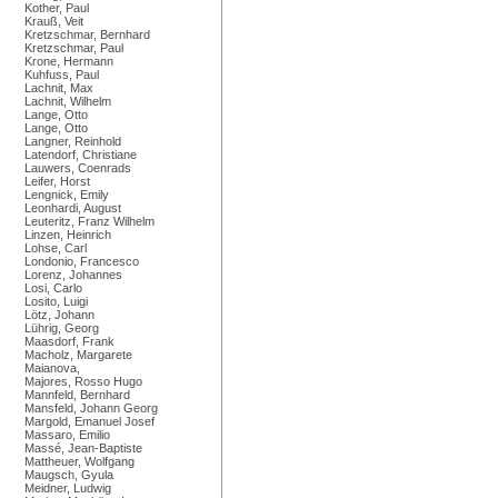
Kother, Paul
Krauß, Veit
Kretzschmar, Bernhard
Kretzschmar, Paul
Krone, Hermann
Kuhfuss, Paul
Lachnit, Max
Lachnit, Wilhelm
Lange, Otto
Lange, Otto
Langner, Reinhold
Latendorf, Christiane
Lauwers, Coenrads
Leifer, Horst
Lengnick, Emily
Leonhardi, August
Leuteritz, Franz Wilhelm
Linzen, Heinrich
Lohse, Carl
Londonio, Francesco
Lorenz, Johannes
Losi, Carlo
Losito, Luigi
Lötz, Johann
Lührig, Georg
Maasdorf, Frank
Macholz, Margarete
Maianova,
Majores, Rosso Hugo
Mannfeld, Bernhard
Mansfeld, Johann Georg
Margold, Emanuel Josef
Massaro, Emilio
Massé, Jean-Baptiste
Mattheuer, Wolfgang
Maugsch, Gyula
Meidner, Ludwig