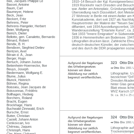
Bas, Jacques Philippe Le
1910–14 Besuch der Kgl. Kunstgewerbeschule
Basset, Antoine
1919 Rückkehr nach Dresden und Besuch 
Baum, Carl
war. Atelier am Antonplatz, Gründungsmit
Baumeyer, Helene
Übersiedlung nach Düsseldorf, dort Meiste
Beck, Jean
27 Wohnsitz in Berlin mit einem Atelier a
Beckert, Fritz
Kunstakademie, dort seit 1927 als Nachfol
Behrens, Peter
Hauptvertreter der Malerei der "Neuen Sach
Behrens-Hangeler, Herbert
diffamiert, seit 1934 Ausstellungsverbot,
Beier, Wolfgang
Wanderausstellung "Entartete Kunst", ca.
Beirich, Dieter
Seit 1933 "Innere Emigration" in Südwestd
Bellotto, gen. Canaletto, Bernardo
1936 in Hemmenhofen am Bodensee. 1947–66
Bénard, Robert
Lithografien drucken lässt. Zahlreiche Eh
Bendix, B. H.
deutsch-deutschen Künstler, der zwischen
Bendixen, Siegfried Detlev
und des durch die DDR propagierten sozial
Bentzen, Axel
Bérain d. Ä., Jean
Berger, Hugo
Bertuch, Johann Justus
323 Otto Dix "
Bettenheim-Hoernecke, Ilse
Otto Dix
1891 U
Beuys, Joseph
Biedermann, Wolfgang E.
Lithographie. U.r
Blume, Julius
bezeichnet "DrF
Blunck, Heinrich
Dresden Akadem
Böhner, Regina
hinter Glas ger
Boissieu, Jean Jacques de
Blatt etwas licht
Boissonnas, Frédéric
WVZ Karsch 17
Bollhagen, Hedwig
St. ca. 39,5 x 25 
Borchers, Roland
Bracht, Eugen
Brockhage, Hans
Buchwald-Zinnwald, Erich
Bursche, Ernst
Butter, Christian
324 Otto Dix 
Castell, Johann Anton
Otto Dix
1891 U
Cenkovcan, Ivo
Chéreau, Jaques
Lithographie auf
Christoph, Hans
Trockenstempel 
Clar, Hans (Johann)