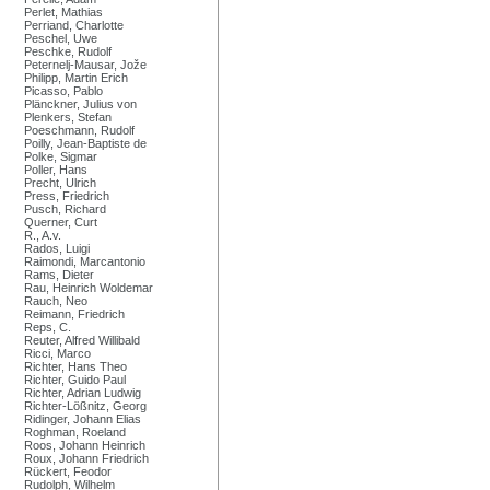
Perlet, Mathias
Perriand, Charlotte
Peschel, Uwe
Peschke, Rudolf
Peternelj-Mausar, Jože
Philipp, Martin Erich
Picasso, Pablo
Plänckner, Julius von
Plenkers, Stefan
Poeschmann, Rudolf
Poilly, Jean-Baptiste de
Polke, Sigmar
Poller, Hans
Precht, Ulrich
Press, Friedrich
Pusch, Richard
Querner, Curt
R., A.v.
Rados, Luigi
Raimondi, Marcantonio
Rams, Dieter
Rau, Heinrich Woldemar
Rauch, Neo
Reimann, Friedrich
Reps, C.
Reuter, Alfred Willibald
Ricci, Marco
Richter, Hans Theo
Richter, Guido Paul
Richter, Adrian Ludwig
Richter-Lößnitz, Georg
Ridinger, Johann Elias
Roghman, Roeland
Roos, Johann Heinrich
Roux, Johann Friedrich
Rückert, Feodor
Rudolph, Wilhelm