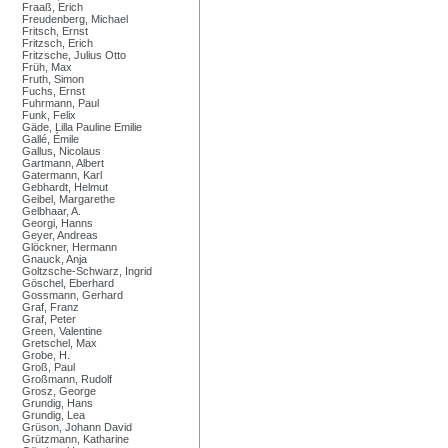
Fraaß, Erich
Freudenberg, Michael
Fritsch, Ernst
Fritzsch, Erich
Fritzsche, Julius Otto
Früh, Max
Fruth, Simon
Fuchs, Ernst
Fuhrmann, Paul
Funk, Felix
Gäde, Lilla Pauline Emilie
Gallé, Émile
Gallus, Nicolaus
Gartmann, Albert
Gatermann, Karl
Gebhardt, Helmut
Geibel, Margarethe
Gelbhaar, A.
Georgi, Hanns
Geyer, Andreas
Glöckner, Hermann
Gnauck, Anja
Goltzsche-Schwarz, Ingrid
Göschel, Eberhard
Gossmann, Gerhard
Graf, Franz
Graf, Peter
Green, Valentine
Gretschel, Max
Grobe, H.
Groß, Paul
Großmann, Rudolf
Grosz, George
Grundig, Hans
Grundig, Lea
Grüson, Johann David
Grützmann, Katharine