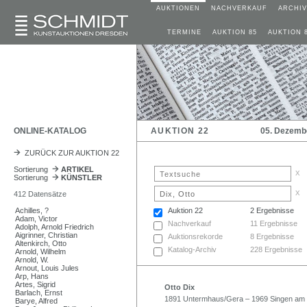
AUKTIONEN
NACHVERKAUF
ARCHIV
TERMINE
AUKTION 85
AUKTION 
ONLINE-KATALOG
AUKTION 22
05. Dezemb
ZURÜCK ZUR AUKTION 22
Sortierung
ARTIKEL
x
Sortierung
KÜNSTLER
x
412 Datensätze
Achilles, ?
Auktion 22
2 Ergebnisse
Adam, Victor
Nachverkauf
11 Ergebnisse
Adolph, Arnold Friedrich
Aigrinner, Christian
Auktionsrekorde
8 Ergebnisse
Altenkirch, Otto
Katalog-Archiv
228 Ergebnisse
Arnold, Wilhelm
Arnold, W.
Arnout, Louis Jules
Arp, Hans
Artes, Sigrid
Otto Dix
Barlach, Ernst
1891 Untermhaus/Gera – 1969 Singen am 
Barye, Alfred