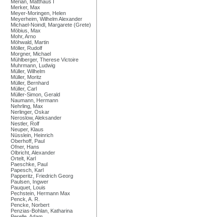
Merian, Matthäus I
Merker, Max
Meyer-Moringen, Helen
Meyerheim, Wilhelm Alexander
Michael-Noindl, Margarete (Grete)
Möbius, Max
Mohr, Arno
Möhwald, Martin
Möller, Rudolf
Morgner, Michael
Mühlberger, Therese Victoire
Muhrmann, Ludwig
Müller, Wilhelm
Müller, Moritz
Müller, Bernhard
Müller, Carl
Müller-Simon, Gerald
Naumann, Hermann
Nehrling, Max
Nerlinger, Oskar
Neroslow, Aleksander
Nestler, Rolf
Neuper, Klaus
Nüsslein, Heinrich
Oberhoff, Paul
Ofner, Hans
Olbricht, Alexander
Ortelt, Karl
Paeschke, Paul
Papesch, Karl
Papperitz, Friedrich Georg
Paulsen, Ingwer
Pauquet, Louis
Pechstein, Hermann Max
Penck, A. R.
Pencke, Norbert
Penzias-Bohlan, Katharina
Perelle, Adam