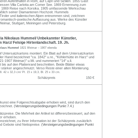
geren Aufenthalten in Rom, auf Capri und Sizilien. 1855 Gast
dessen Villa Carlotta am Comer See. 1869 Ernennung zum
r. 1869 Reise nach Korsika. 1905 umfassende Werkschau
ßlich seiner Diamantenen Hochzeit. Hummels
Tiroler und italienischen Alpen entnommen sind, zeichnen
e romantisch-poetische Auffassung aus. Werke des Künstler
 Weimar, Stuttgart, Meiningen und Petersburg.
ia Nikolaus Hummel/ Unbekannter Künstler,
m Harz/ Felsige Hirtenlandschaft. 19. Jh.
kolaus Hummel
1821 Weimar – 1907 ebenda
f Untersatzkartons montiert. Ein Blatt auf dem Untersatzkarton
der Hand bezeichnet "ca. 1842" u.re., "Köhlerhütte im Harz" und
1-1907 Weimar)" u.Mi. und nummeriert "14" u.li.
 bis auf den Plattenrand beschnitten. Beide Blätter etwas
d stärker angeschmutzt. Verso Reste einer alten Montierung.
Bl. 42 x 32,3 cm/ PI. 15 x 19,3, Bl. 25 x 33 cm.
Schätzpreis
150 €
Bildkunst eine Folgerechtsabgabe erhoben wird, sind durch den
zeichnet.
(Versteigerungsbedingungen Punkt 7.4.)
preise. Die Mehrheit der Artikel ist differenzbesteuert, auf den
er erhoben.
nzeichnet, zu Ihrer Information ist der Schätzpreis zusätzlich
und Gebote sind Nettopreise.
(Versteigerungsbedingungen Punkt