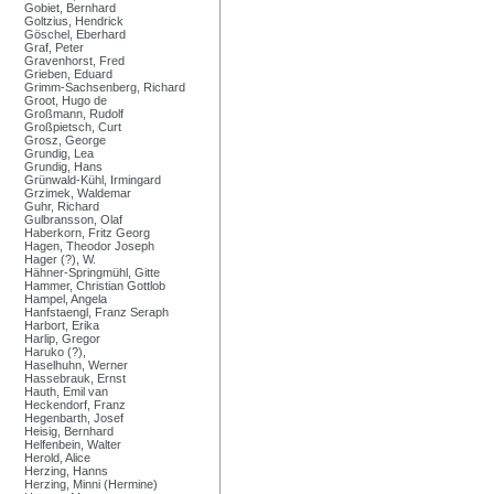
Gobiet, Bernhard
Goltzius, Hendrick
Göschel, Eberhard
Graf, Peter
Gravenhorst, Fred
Grieben, Eduard
Grimm-Sachsenberg, Richard
Groot, Hugo de
Großmann, Rudolf
Großpietsch, Curt
Grosz, George
Grundig, Lea
Grundig, Hans
Grünwald-Kühl, Irmingard
Grzimek, Waldemar
Guhr, Richard
Gulbransson, Olaf
Haberkorn, Fritz Georg
Hagen, Theodor Joseph
Hager (?), W.
Hähner-Springmühl, Gitte
Hammer, Christian Gottlob
Hampel, Angela
Hanfstaengl, Franz Seraph
Harbort, Erika
Harlip, Gregor
Haruko (?),
Haselhuhn, Werner
Hassebrauk, Ernst
Hauth, Emil van
Heckendorf, Franz
Hegenbarth, Josef
Heisig, Bernhard
Helfenbein, Walter
Herold, Alice
Herzing, Hanns
Herzing, Minni (Hermine)