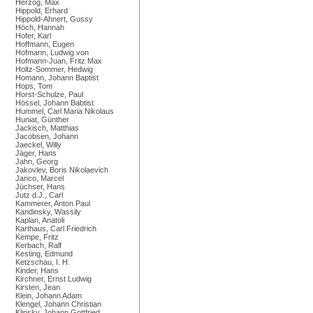
Herzog, Max
Hippold, Erhard
Hippold-Ahnert, Gussy
Höch, Hannah
Hofer, Karl
Hoffmann, Eugen
Hofmann, Ludwig von
Hofmann-Juan, Fritz Max
Holtz-Sommer, Hedwig
Homann, Johann Baptist
Hops, Tom
Horst-Schulze, Paul
Hössel, Johann Babtist
Hummel, Carl Maria Nikolaus
Huniat, Günther
Jackisch, Matthias
Jacobsen, Johann
Jaeckel, Willy
Jäger, Hans
Jahn, Georg
Jakovlev, Boris Nikolaevich
Janco, Marcel
Jüchser, Hans
Jutz d.J., Carl
Kammerer, Anton Paul
Kandinsky, Wassily
Kaplan, Anatoli
Karthaus, Carl Friedrich
Kempe, Fritz
Kerbach, Ralf
Kesting, Edmund
Ketzschau, I. H.
Kinder, Hans
Kirchner, Ernst Ludwig
Kirsten, Jean
Klein, Johann Adam
Klengel, Johann Christian
Klinsky, Johann Gottfried