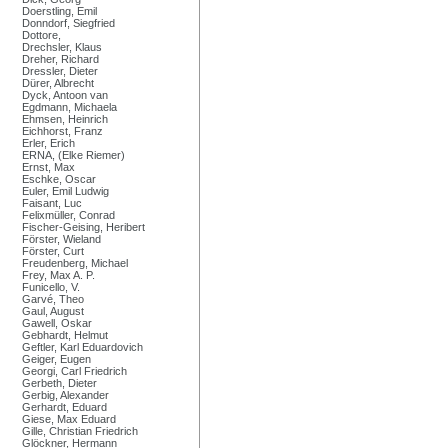
Doerstling, Emil
Donndorf, Siegfried
Dottore,
Drechsler, Klaus
Dreher, Richard
Dressler, Dieter
Dürer, Albrecht
Dyck, Antoon van
Egdmann, Michaela
Ehmsen, Heinrich
Eichhorst, Franz
Erler, Erich
ERNA, (Elke Riemer)
Ernst, Max
Eschke, Oscar
Euler, Emil Ludwig
Faisant, Luc
Felixmüller, Conrad
Fischer-Geising, Heribert
Förster, Wieland
Förster, Curt
Freudenberg, Michael
Frey, Max A. P.
Funicello, V.
Garvé, Theo
Gaul, August
Gawell, Oskar
Gebhardt, Helmut
Geftler, Karl Eduardovich
Geiger, Eugen
Georgi, Carl Friedrich
Gerbeth, Dieter
Gerbig, Alexander
Gerhardt, Eduard
Giese, Max Eduard
Gille, Christian Friedrich
Glöckner, Hermann