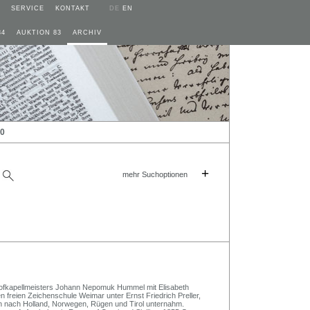
SERVICE
KONTAKT
DE
EN
84
AUKTION 83
ARCHIV
10
+
mehr Suchoptionen
ofkapellmeisters Johann Nepomuk Hummel mit Elisabeth
n freien Zeichenschule Weimar unter Ernst Friedrich Preller,
en nach Holland, Norwegen, Rügen und Tirol unternahm.