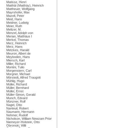
Matisse, Henri
Matthäi (Matthäy), Heinrich
Mattheuer, Wolfgang
Mayrshofer, Max
Mazell, Peter
Meid, Hans
Meidner, Ludwig
Meier, Ruth
Meltzer, M.
Menzel, Adolph von
Merian, Matthäus I
Merkel, Thomas
Merz, Heinrich
Merz, Hans
Metzkes, Harald
Meuron, Albert de
Meyboden, Hans
Miersch, Karl
Miller, Richard
Montini, Tulio
Morgenstern, Carl
Morgner, Michael
Mörstedt, Alfred Traugott
Mühlig, Hugo
Müller, Richard
Müller, Bernhard
Müller, Ernst
Müller-Simon, Gerald
Munch, Edvard
Münzner, Rolf
Nagel, Otto
Nanteuil, Robert
Naumann, Hermann
Nehmer, Rudolf
Nicholson, William Newzam Prior
Niemeyer-Holstein, Otto
Obronski, Willi