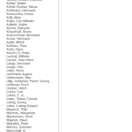
Köhler, Walter
Köhler-Roeber, Minna
Kohlmann, Hermann
Kokoschka, Oskar
Kolb, Alois
Kolbe, Carl Wilhelm
Kollwitz, Käthe
Körner, Edmund
Krauskopf, Bruno
Kretzschmar, Bernhard
Krone, Hermann
Kubin, Alfred
Kuhfuss, Paul
Kuhn, Hans
Kusch (?), Anita
Lachnit, Wilhelm
Lacour, Jean Henri
Lange, Hermann
Lange, Otto
Leifer, Horst
Leonhardi, August
Liebermann, Max
Lillig, Johannes "Hans" Georg
Lindenau, Erich
Lindner, Ulrich
Lohse, Carl
Lohse, C. G.
Lotter, Tobias Conrad
Lührig, Georg
Lütke, Ludwig Eduard
Maatsch, Thilo
Macholz, Margarete
Mackensen, Gerd
Magnus, Klaus
Makolies, Peter
Marcks, Gerhard
Marschalk, K.