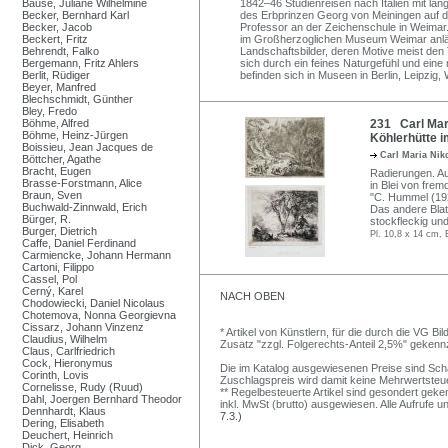
Bause, Juliane Wilhelmine
1842–46 Studienreisen nach Italien mit län
Becker, Bernhard Karl
des Erbprinzen Georg von Meiningen auf 
Becker, Jacob
Professor an der Zeichenschule in Weima
Beckert, Fritz
im Großherzoglichen Museum Weimar anlä
Behrendt, Falko
Landschaftsbilder, deren Motive meist den 
Bergemann, Fritz Ahlers
sich durch ein feines Naturgefühl und ein
Berlit, Rüdiger
befinden sich in Museen in Berlin, Leipzig,
Beyer, Manfred
Blechschmidt, Günther
Bley, Fredo
Böhme, Alfred
231 Carl Mar
Böhme, Heinz-Jürgen
Köhlerhütte i
Boissieu, Jean Jacques de
Carl Maria Ni
Böttcher, Agathe
Bracht, Eugen
Radierungen. Au
Brasse-Forstmann, Alice
in Blei von frem
Braun, Sven
"C. Hummel (192
Buchwald-Zinnwald, Erich
Das andere Blatt
Bürger, R.
stockfleckig un
Burger, Dietrich
Pl. 10,8 x 14 cm, 
Caffe, Daniel Ferdinand
Carmiencke, Johann Hermann
Cartoni, Filippo
Cassel, Pol
Cerný, Karel
NACH OBEN
Chodowiecki, Daniel Nicolaus
Chotemova, Nonna Georgievna
Cissarz, Johann Vinzenz
* Artikel von Künstlern, für die durch die VG 
Claudius, Wilhelm
Zusatz "zzgl. Folgerechts-Anteil 2,5%" gekenn
Claus, Carlfriedrich
Cock, Hieronymus
Die im Katalog ausgewiesenen Preise sind Schätz
Corinth, Lovis
Zuschlagspreis wird damit keine Mehrwertsteu
Cornelisse, Rudy (Ruud)
** Regelbesteuerte Artikel sind gesondert geken
Dahl, Joergen Bernhard Theodor
inkl. MwSt (brutto) ausgewiesen. Alle Aufrufe 
Dennhardt, Klaus
7.3.)
Dering, Elisabeth
Deuchert, Heinrich
Dick, Georg