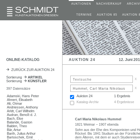
AUKTIONEN
NACHVERKAUF
ARCHIV
TERMINE
AUKTION 85
AUKTION 
ONLINE-KATALOG
AUKTION 24
12. Juni 20
ZURÜCK ZUR AUKTION 24
Sortierung
ARTIKEL
x
Sortierung
KÜNSTLER
x
397 Datensätze
Adamski, Hans Peter
Auktion 24
1 Ergebnis
Ahnert, Elisabeth
Katalog-Archiv
4 Ergebnisse
Alt, Otmar
Andriessen, Anthony
Arldt, Carl Wilhelm
Audran, Benoît d. J.
Bach, Else
Carl Maria Nikolaus Hummel
Balande, Gaston
1821 Weimar – 1907 ebenda
Balden, Theo
Bär, Artur
Sohn aus der Ehe des Komponisten und H
Barth, Julius Arthur
Röckel. Bis 1841 Studium an der Fürstliche
Bartoschek, Emil
dem Älteren, mit dem er auch Studienreis