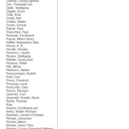
Oehme, Georg Egmont
Oer, Theobald von
Opitz, Wolfgang
Oppler, Ernst
Orlik, Emil
Ortelt, Karl
Ortlieb, Walter
Osten, Osmar
Paede, Paul
Paeschke, Paul
Pauwels, Ferdinand
Payne, Albert Henry
Peiffer-Watenphul, Max
Penck, A. R.
Perelle, Nicolas
Perha'cs, Lászlò
Peuker, Wolfgang
Pfahler, Georg Karl
Picasso, Pablo
Pilz, Alfred
Plenkers, Stefan
Poeschmann, Rudolf
Pohl, Carl
Press, Friedrich
Prussog, Lucie
Prutscher, Otto
Pusch, Richard
Querner, Curt
Quevedo Teixidó, Nuria
Ranft, Thomas
Ray,
Rayski, Ferdinand von
Rehn, Walter Richard
Reinhart, Johann Christian
Richter, Johannes
Richter, Albert
Richter, Hans Theo
Richter, Gustav Friedrich Wilhelm