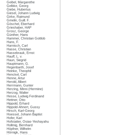
Geibel, Margarethe
Gelbke, Georg
Giebe, Hubertus
Giesel, Johann Ludwig
Girke, Raimund
Gmelin, Guill. F.
Göschel, Eberhard
Grieshaber, HAP
Grosz, George
Günther, Hans
Hammer, Christian Gottlob
Hans, F.
Harnisch, Carl
Hasse, Christian
Hassebrauk, Ernst
Hauff, L. v.
Haun, Siegrid
Hauptmann, G.
Hegenbarth, Josef
Heinke, Theophil
Henckel, Carl
Henne, Artur
Herold, Albert
Herrmann, Gunter
Herzing, Minni (Hermine)
Herzog, Walter
Hesse, Ludwig Ferdinand
Hettner, Otto
Hippold, Erhard
Hippold-Ahnert, Gussy
Hirsch, Karl-Georg
Hoessel, Johann Baptist
Hofer, Karl
Hofstatter, Osias-Yeshayahu
Hollmig, Bernhard
Höpfner, Wilhelm
Hörnigk, Hans