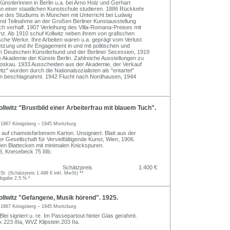
ünstlerinnen in Berlin u.a. bei Arno Holz und Gerhart
an einer staatlichen Kunstschule studieren. 1886 Rückkehr
 des Studiums in München mit Unterricht bei Ludwig
und Teilnahme an der Großen Berliner Kunstausstellung
ch verhalf. 1907 Verleihung des Villa-Romana-Preises mit
nz. Ab 1910 schuf Kollwitz neben ihrem von grafischen
che Werke. Ihre Arbeiten waren u.a. geprägt vom Verlust
zung und ihr Engagement in und mit politischen und
 im Deutschen Künstlerbund und der Berliner Secession, 1919
ie Akademie der Künste Berlin. Zahlreiche Ausstellungen zu
 Moskau. 1933 Ausscheiden aus der Akademie, der Verkauf
tz" wurden durch die Nationalsozialisten als "entartet"
en beschlagnahmt. 1942 Flucht nach Nordhausen, 1944
lwitz "Brustbild einer Arbeiterfrau mit blauem Tuch".
z
1867 Königsberg – 1945 Moritzburg
e auf chamoisfarbenem Karton. Unsigniert. Blatt aus der
 Gesellschaft für Vervielfältigende Kunst, Wien, 1906.
den Blattecken mit minimalen Knickspuren.
8, Knesebeck 75 IIIb.
Schätzpreis
1.400 €
t (Schätzpreis 1.498 € inkl. MwSt) **
abgabe 2.5 % *
llwitz "Gefangene, Musik hörend". 1925.
z
1867 Königsberg – 1945 Moritzburg
 Blei signiert u. re. Im Passepartout hinter Glas gerahmt.
23 IIIa, WVZ Klipstein 203 IIa.