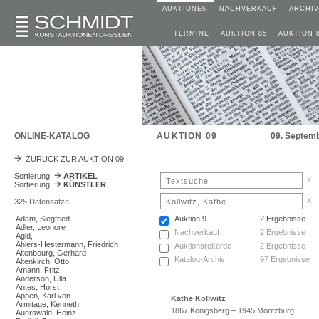
AUKTIONEN
NACHVERKAUF
ARCHIV
TERMINE
AUKTION 85
AUKTION 
ONLINE-KATALOG
AUKTION 09
09. Septem
ZURÜCK ZUR AUKTION 09
Sortierung
ARTIKEL
x
Sortierung
KÜNSTLER
x
325 Datensätze
Adam, Siegfried
Auktion 9
2 Ergebnisse
Adler, Leonore
Nachverkauf
2 Ergebnisse
Agid,
Ahlers-Hestermann, Friedrich
Auktionsrekorde
2 Ergebnisse
Altenbourg, Gerhard
Katalog-Archiv
97 Ergebnisse
Altenkirch, Otto
Amann, Fritz
Anderson, Ulla
Antes, Horst
Appen, Karl von
Käthe Kollwitz
Armitage, Kenneth
1867 Königsberg – 1945 Moritzburg
Auerswald, Heinz