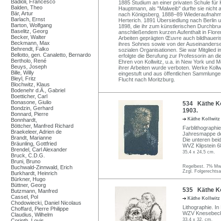
Badioli, Francesco
1885 Studium an einer privaten Schule für K
Balden, Theo
Hauptmann, als "Malweib" durfte sie nicht 
Bär, Artur
nach Königsberg. 1888–89 Wiederaufnahme
Barlach, Ernst
Herterich. 1891 Übersiedlung nach Berlin 
Barton, Wolfgang
1898, die ihr zum künstlerischen Durchbru
Baselitz, Georg
anschließendem kurzen Aufenthalt in Flore
Becker, Walter
Arbeiten geprägten Œuvre auch bildhaueris
Beckmann, Max
ihres Sohnes sowie von der Auseinanderset
Behrendt, Falko
sozialen Organisationen. Sie war Mitglied
Bellotto, gen. Canaletto, Bernardo
erfolgte die Berufung zur Professorin an d
Bertholo, René
Ehren von Kollwitz, u.a. in New York und
Beuys, Joseph
ihrer Arbeiten wurde verboten. Werke Kollwi
Bille, Willy
eingestuft und aus öffentlichen Sammlung
Bleyl, Fritz
Flucht nach Moritzburg.
Blochwitz, Klaus
Bodenehr d.Ä., Gabriel
Boetticher, Carl
Bonasone, Giulio
534 Käthe Kol
Bondzin, Gerhard
1903.
Bonnard, Pierre
Käthe Kollwit
Bonnhardt,
Böttcher, Manfred Richard
Farblithographi
Braekeleer, Adrien de
Jahresmappe der
Brandt, Marianne
Die unteren bei
Bräunling, Gottfried
WVZ Klipstein 6
Brendel, Carl Alexander
35,4 x 24,5 cm.
Bruck, C.D.G.
Bruni, Bruno
Regelbest. 7% MwS
Buchwald-Zinnwald, Erich
Zzgl. Folgerechts
Burkhardt, Heinrich
Bürkner, Hugo
Büttner, Georg
535 Käthe Ko
Butzmann, Manfred
Cassel, Pol
Käthe Kollwit
Chodowiecki, Daniel Nicolaus
Lithographie. In
Choffard, Pierre Philippe
WZV Knesebeck 2
Claudius, Wilhelm
33,4 x 32, cm.
Corinth, Lovis