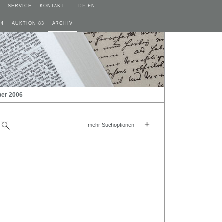
SERVICE
KONTAKT
DE
EN
84
AUKTION 83
ARCHIV
ber 2006
+
mehr Suchoptionen