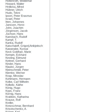
Hottenroth, Woldemar
Howard, Walter
Hrdlicka, Alfred
Hübner, Ulrich
Hudo, Tekni
Ipsen, Peter Erasmus
Israel, Peter
Itten, Johannes
Janssen, Horst
John, Joachim
Jörgensen, Jacob
Jüchser, Hans
Kaesbach, Rudolf
Kampf, T.
Kanka, Rudolf
Katschaloff, Grigorij Anikjeitsch
Kawanabe, Kyosai
Keck Goldhan, Marie
Kempin, Eckhard
Kesting, Edmund
Kettner, Gerhard
Kinder, Hans
Klauke, Jürgen
Kleinschmidt, Peter
Klemke, Werner
Knap, Miroslav
Kohlmann, Hermann
Kolbe, Carl Wilhelm
Kollwitz, Käthe
König, Hugo
Kops, Franz
Körnig, Hans
Krabbes, Katharina
Krause, Rolf
Kreller,
Kretzschmar, Bernhard
Krisotschenko, A.
Kröner, Karl