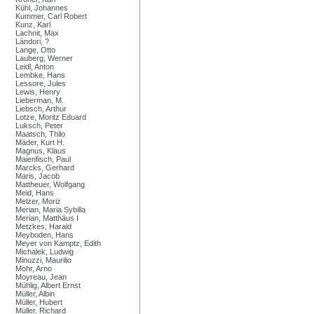
Kühl, Johannes
Kummer, Carl Robert
Kunz, Karl
Lachnit, Max
Lándori, ?
Lange, Otto
Lauberg, Werner
Leidl, Anton
Lembke, Hans
Lessore, Jules
Lewis, Henry
Lieberman, M.
Liebsch, Arthur
Lotze, Moritz Eduard
Luksch, Peter
Maatsch, Thilo
Mäder, Kurt H.
Magnus, Klaus
Maienfisch, Paul
Marcks, Gerhard
Maris, Jacob
Mattheuer, Wolfgang
Meid, Hans
Melzer, Moriz
Merian, Maria Sybilla
Merian, Matthäus I
Metzkes, Harald
Meyboden, Hans
Meyer von Kamptz, Edith
Michalek, Ludwig
Minuzzi, Maurilio
Mohr, Arno
Moyreau, Jean
Mühlig, Albert Ernst
Müller, Albin
Müller, Hubert
Müller, Richard