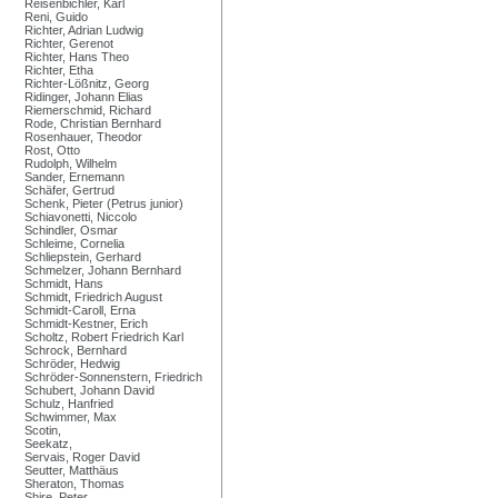
Reisenbichler, Karl
Reni, Guido
Richter, Adrian Ludwig
Richter, Gerenot
Richter, Hans Theo
Richter, Etha
Richter-Lößnitz, Georg
Ridinger, Johann Elias
Riemerschmid, Richard
Rode, Christian Bernhard
Rosenhauer, Theodor
Rost, Otto
Rudolph, Wilhelm
Sander, Ernemann
Schäfer, Gertrud
Schenk, Pieter (Petrus junior)
Schiavonetti, Niccolo
Schindler, Osmar
Schleime, Cornelia
Schliepstein, Gerhard
Schmelzer, Johann Bernhard
Schmidt, Hans
Schmidt, Friedrich August
Schmidt-Caroll, Erna
Schmidt-Kestner, Erich
Scholtz, Robert Friedrich Karl
Schrock, Bernhard
Schröder, Hedwig
Schröder-Sonnenstern, Friedrich
Schubert, Johann David
Schulz, Hanfried
Schwimmer, Max
Scotin,
Seekatz,
Servais, Roger David
Seutter, Matthäus
Sheraton, Thomas
Shire, Peter