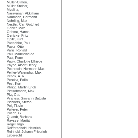
Müller-Olmen,
Müller-Steiner,
Myslina,
Narayanan, Akkitham
Naumann, Hermann
Nehrling, Max
Nestler, Carl Gottfried
Oehler, Max
Oehme, Hanns
Oenicke, Fritz
Opitz, Kurt
Paeschke, Paul
Paetz, Otto
Paris, Ronald
Pau, Madeleine de
Paul, Peter
Pauly, Charlotte Elfriede
Payne, Albert Henry
Pechstein, Hermann Max
Peiffer-Watenphul, Max
Penck, A. R.
Perelda, Pollio
Pesl, Kurt
Philipp, Martin Erich
Pietschmann, Max
Pilz, Otto
Piranesi, Giovanni Battista
Plenkers, Stefan
Poli, Flavio
Pulterer, Peter
Pusch, G.
Quandt, Barbara
Raysse, Martial
Regel, Ingo
Reifferscheid, Heinrich
Reinhold, Johann Friedrich
Leberecht