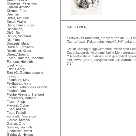
Cornelius, Peter von
Corrodi, Arnoldo
Cremer, Fritz
Daumiac,
Denis, Maurice
Dexel, Walter
Diehl, Hans-Jürgen
NACH OBEN
Diehlmann,
Dieß, Rolf
Dittner, Sieghard
* Artikel von Künstlern, für die durch die VG 
Dix, Otto
Zusatz "zzgl. Folgerechts-Anteil 2,5%" gekenn
Donizetti, Mario
Dorsch, Ferdinand
Die im Katalog ausgewiesenen Preise sind Schätz
Drechsler, Klaus
Zuschlagspreis wird damit keine Mehrwertsteu
Dürer, Albrecht
** Regelbesteuerte Artikel sind gesondert geken
Ehlich-Däberitz, Johanna
inkl. MwSt (brutto) ausgewiesen. Alle Aufrufe 
Ehmsen, Heinrich
7.3.)
Eisel, Fritz
Erler, Georg
Erró (G. Gudmundsson),
Esser,
Feldbauer, Max
Feldhusen, Anna
Fischer, Johannes Heinrich
Fischer, Otto
Fischer-Geising, Heribert
Fitzenreiter, Wilfried
Frank, Sepp
Frenzel, Oskar
Fuga, Anzolo
Fuga, Fratelli
Funiciello, Vincenzo
Garella, Antonio
Garten, Otto
Gärtner, Heinrich
Gebhardt, Rudolf
Gebhardt, Helmut