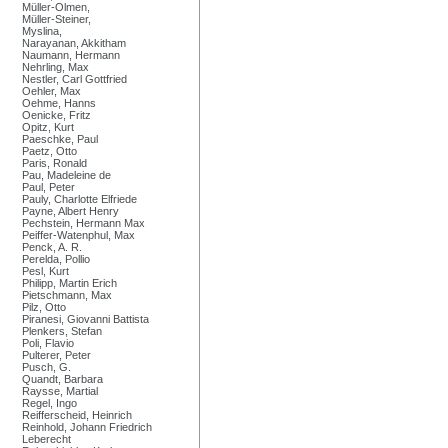
Müller-Olmen,
Müller-Steiner,
Myslina,
Narayanan, Akkitham
Naumann, Hermann
Nehrling, Max
Nestler, Carl Gottfried
Oehler, Max
Oehme, Hanns
Oenicke, Fritz
Opitz, Kurt
Paeschke, Paul
Paetz, Otto
Paris, Ronald
Pau, Madeleine de
Paul, Peter
Pauly, Charlotte Elfriede
Payne, Albert Henry
Pechstein, Hermann Max
Peiffer-Watenphul, Max
Penck, A. R.
Perelda, Pollio
Pesl, Kurt
Philipp, Martin Erich
Pietschmann, Max
Pilz, Otto
Piranesi, Giovanni Battista
Plenkers, Stefan
Poli, Flavio
Pulterer, Peter
Pusch, G.
Quandt, Barbara
Raysse, Martial
Regel, Ingo
Reifferscheid, Heinrich
Reinhold, Johann Friedrich
Leberecht