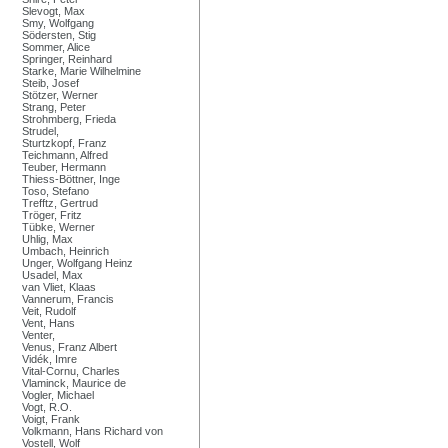
Slevogt, Max
Smy, Wolfgang
Södersten, Stig
Sommer, Alice
Springer, Reinhard
Starke, Marie Wilhelmine
Steib, Josef
Stötzer, Werner
Strang, Peter
Strohmberg, Frieda
Strudel,
Sturtzkopf, Franz
Teichmann, Alfred
Teuber, Hermann
Thiess-Böttner, Inge
Toso, Stefano
Trefftz, Gertrud
Tröger, Fritz
Tübke, Werner
Uhlig, Max
Umbach, Heinrich
Unger, Wolfgang Heinz
Usadel, Max
van Vliet, Klaas
Vannerum, Francis
Veit, Rudolf
Vent, Hans
Venter,
Venus, Franz Albert
Vidék, Imre
Vital-Cornu, Charles
Vlaminck, Maurice de
Vogler, Michael
Vogt, R.O.
Voigt, Frank
Volkmann, Hans Richard von
Vostell, Wolf