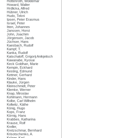
Hottenroth, Woldemar
Howard, Walter
Hrdlicka, Alfred
Hübner, Ulrich
Hudo, Tekni
Ipsen, Peter Erasmus
Israel, Peter
Itten, Johannes
Janssen, Horst
John, Joachim
Jörgensen, Jacob
Jüchser, Hans
Kaesbach, Rudolf
Kampf, T.
Kanka, Rudolf
Katschaloff, Grigorij Anikjeitsch
Kawanabe, Kyosai
Keck Goldhan, Marie
Kempin, Eckhard
Kesting, Edmund
Kettner, Gerhard
Kinder, Hans
Klauke, Jürgen
Kleinschmidt, Peter
Klemke, Werner
Knap, Miroslav
Kohlmann, Hermann
Kolbe, Carl Wilhelm
Kollwitz, Käthe
König, Hugo
Kops, Franz
Körnig, Hans
Krabbes, Katharina
Krause, Rolf
Kreller,
Kretzschmar, Bernhard
Krisotschenko, A.
Kröner, Karl