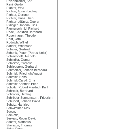
Reisenbichler, Karl
Reni, Guido
Richter, Etha
Richter, Adrian Ludwig
Richter, Gerenot
Richter, Hans Theo
Richter-Lößnitz, Georg
Ridinger, Johann Elias
Riemerschmid, Richard
Rode, Christian Bernhard
Rosenhauer, Theodor
Rost, Otto
Rudolph, Wilhelm
Sander, Ernemann
Schäfer, Gertrud
Schenk, Pieter (Petrus junior)
Schiavonetti, Niccolo
Schindler, Osmar
Schleime, Cornelia
Schliepstein, Gerhard
Schmelzer, Johann Bernhard
Schmidt, Friedrich August
Schmidt, Hans
Schmidt-Caroll, Erna
Schmidt-Kestner, Erich
Scholtz, Robert Friedrich Karl
Schrock, Bernhard
Schröder, Hedwig
Schröder-Sonnenstern, Friedrich
Schubert, Johann David
Schulz, Hanfried
Schwimmer, Max
Scotin,
Seekatz,
Servais, Roger David
Seutter, Matthäus
Sheraton, Thomas
Shire, Peter