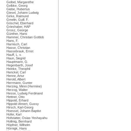
Geibel, Margarethe
Gelbke, Georg
Giebe, Hubertus
Giesel, Johann Ludwig
Girke, Raimund
Gmelin, Guill. F.
Göschel, Eberhard
Grieshaber, HAP
Grosz, George
Günther, Hans
Hammer, Christian Gottlob
Hans, F.
Harnisch, Carl
Hasse, Christian
Hassebrauk, Ernst
Hauff, L. v.
Haun, Siegrid
Hauptmann, G.
Hegenbarth, Josef
Heinke, Theophil
Henckel, Carl
Henne, Artur
Herold, Albert
Herrmann, Gunter
Herzing, Minni (Hermine)
Herzog, Walter
Hesse, Ludwig Ferdinand
Hettner, Otto
Hippold, Erhard
Hippold-Ahnert, Gussy
Hirsch, Karl-Georg
Hoessel, Johann Baptist
Hofer, Karl
Hofstatter, Osias-Yeshayahu
Hollmig, Bernhard
Höpfner, Wilhelm
Hörnigk, Hans