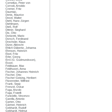
Cornelius, Peter von
Corrodi, Arnoldo
Cremer, Fritz
Daumiac,
Denis, Maurice
Dexel, Walter
Diehl, Hans-Jürgen
Diehlmann,
Dieß, Rolf
Dittner, Sieghard
Dix, Otto
Donizetti, Mario
Dorsch, Ferdinand
Drechsler, Klaus
Dürer, Albrecht
Ehlich-Däberitz, Johanna
Ehmsen, Heinrich
Eisel, Fritz
Erler, Georg
Erró (G. Gudmundsson),
Esser,
Feldbauer, Max
Feldhusen, Anna
Fischer, Johannes Heinrich
Fischer, Otto
Fischer-Geising, Heribert
Fitzenreiter, Wilfried
Frank, Sepp
Frenzel, Oskar
Fuga, Anzolo
Fuga, Fratelli
Funiciello, Vincenzo
Garella, Antonio
Garten, Otto
Gärtner, Heinrich
Gebhardt, Rudolf
Gebhardt, Helmut