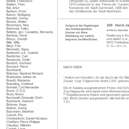
Badioli, Francesco
Lithografie zu, später entwickelte er in An
Balden, Theo
1970 entdeckte er das Thema der "Landscha
Bär, Artur
Kunstpreis der Stadt Darmstadt, 1968 den E
Barlach, Ernst
den Schillerpreis der Stadt Mannheim.
Barton, Wolfgang
Baselitz, Georg
Becker, Walter
Beckmann, Max
309 Horst Jan
Behrendt, Falko
Horst Janssen
Bellotto, gen. Canaletto, Bernardo
Bertholo, René
Radierung in Brau
Beuys, Joseph
und datiert u.re
Bille, Willy
WVZ Frielinghau
Bleyl, Fritz
Pl. 54 x 34,5 cm.
Blochwitz, Klaus
Bodenehr d.Ä., Gabriel
Boetticher, Carl
Bonasone, Giulio
Bondzin, Gerhard
Bonnard, Pierre
NACH OBEN
Bonnhardt,
Böttcher, Manfred Richard
Braekeleer, Adrien de
* Artikel von Künstlern, für die durch die VG 
Brandt, Marianne
Zusatz "zzgl. Folgerechts-Anteil 2,5%" gekenn
Bräunling, Gottfried
Brendel, Carl Alexander
Die im Katalog ausgewiesenen Preise sind Schätz
Bruck, C.D.G.
Zuschlagspreis wird damit keine Mehrwertsteu
Bruni, Bruno
** Regelbesteuerte Artikel sind gesondert geken
Buchwald-Zinnwald, Erich
inkl. MwSt (brutto) ausgewiesen. Alle Aufrufe 
Burkhardt, Heinrich
7.3.)
Bürkner, Hugo
Büttner, Georg
Butzmann, Manfred
Cassel, Pol
Chodowiecki, Daniel Nicolaus
Choffard, Pierre Philippe
Claudius, Wilhelm
Corinth, Lovis