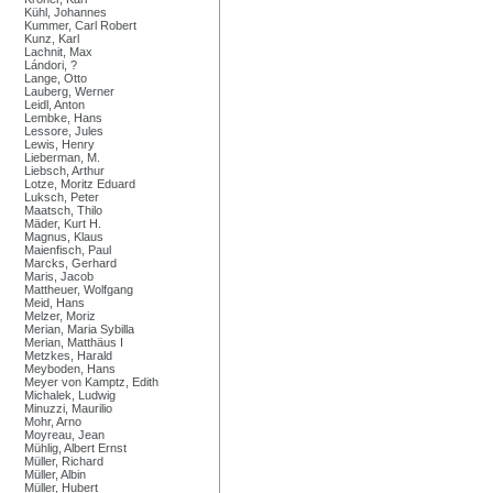
Kühl, Johannes
Kummer, Carl Robert
Kunz, Karl
Lachnit, Max
Lándori, ?
Lange, Otto
Lauberg, Werner
Leidl, Anton
Lembke, Hans
Lessore, Jules
Lewis, Henry
Lieberman, M.
Liebsch, Arthur
Lotze, Moritz Eduard
Luksch, Peter
Maatsch, Thilo
Mäder, Kurt H.
Magnus, Klaus
Maienfisch, Paul
Marcks, Gerhard
Maris, Jacob
Mattheuer, Wolfgang
Meid, Hans
Melzer, Moriz
Merian, Maria Sybilla
Merian, Matthäus I
Metzkes, Harald
Meyboden, Hans
Meyer von Kamptz, Edith
Michalek, Ludwig
Minuzzi, Maurilio
Mohr, Arno
Moyreau, Jean
Mühlig, Albert Ernst
Müller, Richard
Müller, Albin
Müller, Hubert