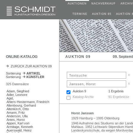
AUKTIONEN
NACHVERKAUF
ARCHIV
TERMINE
AUKTION 85
AUKTION 
ONLINE-KATALOG
AUKTION 09
09. Septem
ZURÜCK ZUR AUKTION 09
Sortierung
ARTIKEL
x
Sortierung
KÜNSTLER
x
325 Datensätze
Adam, Siegfried
Auktion 9
1 Ergebnis
Adler, Leonore
Katalog-Archiv
91 Ergebnisse
Agid,
Ahlers-Hestermann, Friedrich
Altenbourg, Gerhard
Altenkirch, Otto
Amann, Fritz
Horst Janssen
Anderson, Ulla
1929 Hamburg – 1995 Oldenburg
Antes, Horst
Appen, Karl von
1946 Aufnahme des Studiums an der Landes
Armitage, Kenneth
Mahlaus. 1952 Lichtwark-Stipendium Hamburg
Auerswald, Heinz
Landeskunstschule, da wegen Mordverdach