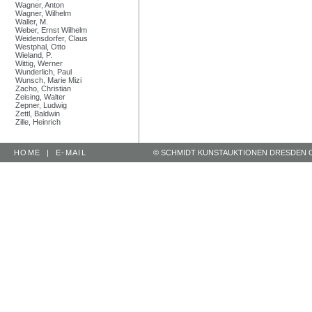
Wagner, Anton
Wagner, Wilhelm
Waller, M.
Weber, Ernst Wilhelm
Weidensdorfer, Claus
Westphal, Otto
Wieland, P.
Wittig, Werner
Wunderlich, Paul
Wunsch, Marie Mizi
Zacho, Christian
Zeising, Walter
Zepner, Ludwig
Zettl, Baldwin
Zille, Heinrich
HOME
|
E-MAIL
© SCHMIDT KUNSTAUKTIONEN DRESDEN