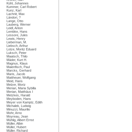
Kühl, Johannes
Kummer, Carl Robert
Kunz, Karl
Lachnit, Max
Lándori, ?
Lange, Otto
Lauberg, Werner
Leidl, Anton
Lembke, Hans
Lessore, Jules
Lewis, Henry
Lieberman, M.
Liebsch, Arthur
Lotze, Moritz Eduard
Luksch, Peter
Maatsch, Thilo
Mäder, Kurt H.
Magnus, Klaus
Maienfisch, Paul
Marcks, Gerhard
Maris, Jacob
Mattheuer, Wolfgang
Meid, Hans
Melzer, Moriz
Merian, Maria Sybilla
Merian, Matthäus I
Metzkes, Harald
Meyboden, Hans
Meyer von Kamptz, Edith
Michalek, Ludwig
Minuzzi, Maurilio
Mohr, Arno
Moyreau, Jean
Mühlig, Albert Ernst
Müller, Albin
Müller, Hubert
Müller, Richard