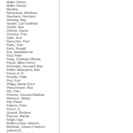
Müller-Olmen,
Müller-Steiner,
Myslina,
Narayanan, Akkitham
Naumann, Hermann
Nehrling, Max
Nestler, Carl Gottfried
Oehler, Max
Oehme, Hanns
Oenicke, Fritz
Opitz, Kurt
Paeschke, Paul
Paetz, Otto
Paris, Ronald
Pau, Madeleine de
Paul, Peter
Pauly, Charlotte Elfriede
Payne, Albert Henry
Pechstein, Hermann Max
Peiffer-Watenphul, Max
Penck, A. R.
Perelda, Pollio
Pesl, Kurt
Philipp, Martin Erich
Pietschmann, Max
Pilz, Otto
Piranesi, Giovanni Battista
Plenkers, Stefan
Poli, Flavio
Pulterer, Peter
Pusch, G.
Quandt, Barbara
Raysse, Martial
Regel, Ingo
Reifferscheid, Heinrich
Reinhold, Johann Friedrich
Leberecht