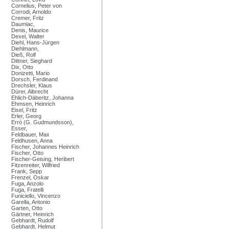
Cornelius, Peter von
Corrodi, Arnoldo
Cremer, Fritz
Daumiac,
Denis, Maurice
Dexel, Walter
Diehl, Hans-Jürgen
Diehlmann,
Dieß, Rolf
Dittner, Sieghard
Dix, Otto
Donizetti, Mario
Dorsch, Ferdinand
Drechsler, Klaus
Dürer, Albrecht
Ehlich-Däberitz, Johanna
Ehmsen, Heinrich
Eisel, Fritz
Erler, Georg
Erró (G. Gudmundsson),
Esser,
Feldbauer, Max
Feldhusen, Anna
Fischer, Johannes Heinrich
Fischer, Otto
Fischer-Geising, Heribert
Fitzenreiter, Wilfried
Frank, Sepp
Frenzel, Oskar
Fuga, Anzolo
Fuga, Fratelli
Funiciello, Vincenzo
Garella, Antonio
Garten, Otto
Gärtner, Heinrich
Gebhardt, Rudolf
Gebhardt, Helmut