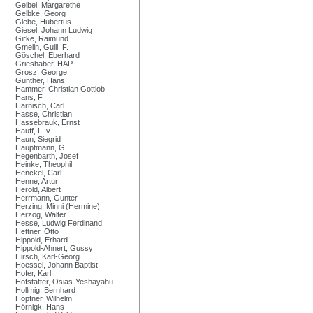
Geibel, Margarethe
Gelbke, Georg
Giebe, Hubertus
Giesel, Johann Ludwig
Girke, Raimund
Gmelin, Guill. F.
Göschel, Eberhard
Grieshaber, HAP
Grosz, George
Günther, Hans
Hammer, Christian Gottlob
Hans, F.
Harnisch, Carl
Hasse, Christian
Hassebrauk, Ernst
Hauff, L. v.
Haun, Siegrid
Hauptmann, G.
Hegenbarth, Josef
Heinke, Theophil
Henckel, Carl
Henne, Artur
Herold, Albert
Herrmann, Gunter
Herzing, Minni (Hermine)
Herzog, Walter
Hesse, Ludwig Ferdinand
Hettner, Otto
Hippold, Erhard
Hippold-Ahnert, Gussy
Hirsch, Karl-Georg
Hoessel, Johann Baptist
Hofer, Karl
Hofstatter, Osias-Yeshayahu
Hollmig, Bernhard
Höpfner, Wilhelm
Hörnigk, Hans