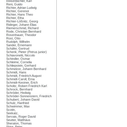
Reisenbichler, Karl
Reni, Guido
Richter, Adrian Ludwig
Richter, Gerenot
Richter, Hans Theo
Richter, Etha
Richter-Lößnitz, Georg
Ridinger, Johann Elias
Riemerschmid, Richard
Rode, Christian Bernhard
Rosenhauer, Theodor
Rost, Otto
Rudolph, Wilhelm
Sander, Ernemann
Schäfer, Gertrud
Schenk, Pieter (Petrus junior)
Schiavonetti, Niccolo
Schindler, Osmar
Schleime, Cornelia
Schliepstein, Gerhard
Schmelzer, Johann Bernhard
Schmidt, Hans
Schmidt, Friedrich August
Schmidt-Caroll, Erna
Schmidt-Kestner, Erich
Scholtz, Robert Friedrich Karl
Schrock, Bernhard
Schröder, Hedwig
Schröder-Sonnenstern, Friedrich
Schubert, Johann David
Schulz, Hanfried
Schwimmer, Max
Scotin,
Seekatz,
Servais, Roger David
Seutter, Matthäus
Sheraton, Thomas
Shire, Peter