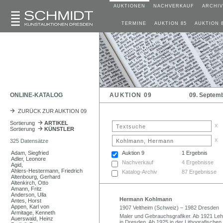
AUKTIONEN
NACHVERKAUF
ARCHIV
TERMINE
AUKTION 85
AUKTION 
ONLINE-KATALOG
AUKTION 09
09. Septem
ZURÜCK ZUR AUKTION 09
Sortierung
ARTIKEL
x
Sortierung
KÜNSTLER
x
325 Datensätze
Adam, Siegfried
Auktion 9
1 Ergebnis
Adler, Leonore
Nachverkauf
4 Ergebnisse
Agid,
Ahlers-Hestermann, Friedrich
Katalog-Archiv
87 Ergebnisse
Altenbourg, Gerhard
Altenkirch, Otto
Amann, Fritz
Anderson, Ulla
Hermann Kohlmann
Antes, Horst
Appen, Karl von
1907 Veltheim (Schweiz) – 1982 Dresden
Armitage, Kenneth
Maler und Gebrauchsgrafiker. Ab 1921 Leh
Auerswald, Heinz
in Dresden. Ab 1925 in der Lithografischen