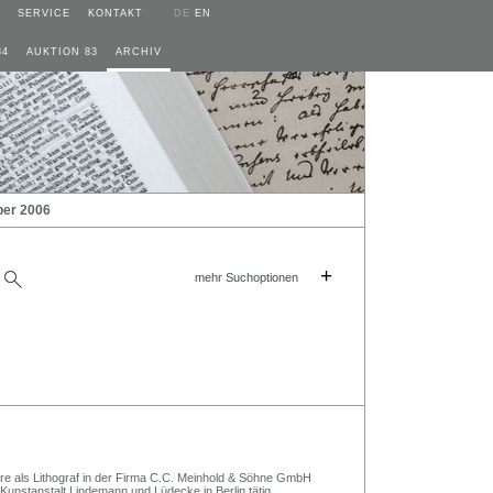
SERVICE
KONTAKT
DE
EN
84
AUKTION 83
ARCHIV
ber 2006
+
mehr Suchoptionen
re als Lithograf in der Firma C.C. Meinhold & Söhne GmbH
 Kunstanstalt Lindemann und Lüdecke in Berlin tätig.