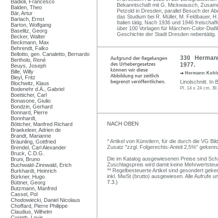
Badioli, Francesco
Bekanntschaft mit G. Mickwausch, Zusamm
Balden, Theo
Petzold in Dresden, parallel Besuch der 
Bär, Artur
das Studium bei R. Müller, M. Feldbauer, H
Barlach, Ernst
Italien tätig. Nach 1936 und 1946 freischaf
Barton, Wolfgang
über 100 Vorlagen für Märchen-Color-Diaf
Baselitz, Georg
Geschichte der Stadt Dresden nebentätig.
Becker, Walter
Beckmann, Max
Behrendt, Falko
Bellotto, gen. Canaletto, Bernardo
330 Hermann 
Bertholo, René
1977.
Beuys, Joseph
Bille, Willy
Hermann Koh
Bleyl, Fritz
Linolschnitt. In Bl
Blochwitz, Klaus
Pl. 14 x 24 cm, Bl
Bodenehr d.Ä., Gabriel
Boetticher, Carl
Bonasone, Giulio
Bondzin, Gerhard
Bonnard, Pierre
Bonnhardt,
NACH OBEN
Böttcher, Manfred Richard
Braekeleer, Adrien de
Brandt, Marianne
* Artikel von Künstlern, für die durch die VG 
Bräunling, Gottfried
Zusatz "zzgl. Folgerechts-Anteil 2,5%" gekenn
Brendel, Carl Alexander
Bruck, C.D.G.
Die im Katalog ausgewiesenen Preise sind Schätz
Bruni, Bruno
Zuschlagspreis wird damit keine Mehrwertsteu
Buchwald-Zinnwald, Erich
** Regelbesteuerte Artikel sind gesondert geken
Burkhardt, Heinrich
inkl. MwSt (brutto) ausgewiesen. Alle Aufrufe 
Bürkner, Hugo
7.3.)
Büttner, Georg
Butzmann, Manfred
Cassel, Pol
Chodowiecki, Daniel Nicolaus
Choffard, Pierre Philippe
Claudius, Wilhelm
Corinth, Lovis