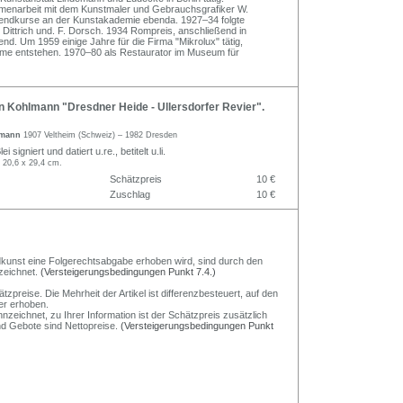
enarbeit mit dem Kunstmaler und Gebrauchsgrafiker W.
Abendkurse an der Kunstakademie ebenda. 1927–34 folgte
. Dittrich und. F. Dorsch. 1934 Rompreis, anschließend in
fend. Um 1959 einige Jahre für die Firma "Mikrolux" tätig,
ilme entstehen. 1970–80 als Restaurator im Museum für
Kohlmann "Dresdner Heide - Ullersdorfer Revier".
lmann
1907 Veltheim (Schweiz) – 1982 Dresden
ei signiert und datiert u.re., betitelt u.li.
. 20,6 x 29,4 cm.
Schätzpreis
10 €
Zuschlag
10 €
Bildkunst eine Folgerechtsabgabe erhoben wird, sind durch den
zeichnet.
(Versteigerungsbedingungen Punkt 7.4.)
preise. Die Mehrheit der Artikel ist differenzbesteuert, auf den
er erhoben.
nzeichnet, zu Ihrer Information ist der Schätzpreis zusätzlich
und Gebote sind Nettopreise.
(Versteigerungsbedingungen Punkt