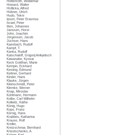
Hottenroth, Woldemar
Howard, Walter
Hrdlicka, Alfred
Hübner, Ulrich
Hudo, Tekni
Ipsen, Peter Erasmus
Israel, Peter
Itten, Johannes
Janssen, Horst
John, Joachim
Jörgensen, Jacob
Jüchser, Hans
Kaesbach, Rudolf
Kampf, T.
Kanka, Rudolf
Katschaloff, Grigorij Anikjeitsch
Kawanabe, Kyosai
Keck Goldhan, Marie
Kempin, Eckhard
Kesting, Edmund
Kettner, Gerhard
Kinder, Hans
Klauke, Jürgen
Kleinschmidt, Peter
Klemke, Werner
Knap, Miroslav
Kohlmann, Hermann
Kolbe, Carl Wilhelm
Kollwitz, Käthe
König, Hugo
Kops, Franz
Körnig, Hans
Krabbes, Katharina
Krause, Rolf
Kreller,
Kretzschmar, Bernhard
Krisotschenko, A.
Kröner, Karl